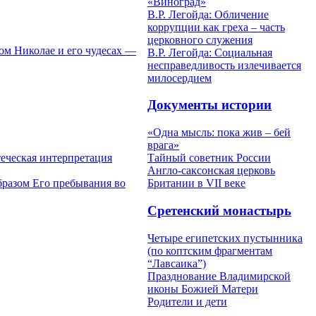
«Виноград»
В.Р. Легойда: Обличение
коррупции как греха – часть
церковного служения
м Николае и его чудесах —
В.Р. Легойда: Социальная
несправедливость излечивается
милосердием
Документы истории
«Одна мысль: пока жив – бей
врага»
теческая интерпретация
Тайный советник России
Англо-саксонская церковь
бразом Его пребывания во
Британии в VII веке
Сретенский монастырь
Четыре египетских пустынника
(по коптским фрагментам
“Лавсаика”)
Празднование Владимирской
иконы Божией Матери
Родители и дети