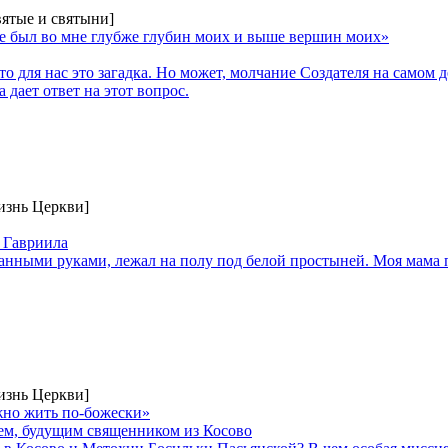
вятые и святыни]
 был во мне глубже глубин моих и выше вершин моих»
то для нас это загадка. Но может, молчание Создателя на самом 
дает ответ на этот вопрос.
изнь Церкви]
 Гавриила
занными руками, лежал на полу под белой простыней. Моя мама п
изнь Церкви]
жно жить по-божески»
ем, будущим священником из Косово