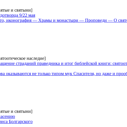
вятые и святыни]
дотворца 9/22 мая
то, иконография — Храмы и монастыри — Проповеди — О свято
вятоотеческое наследие]
ащение страданий праведника и итог библейской книги: святоо
ва оказываются не только типом мук Спасителя, но даже и проо
вятые и святыни]
пасению
иса Болгарского