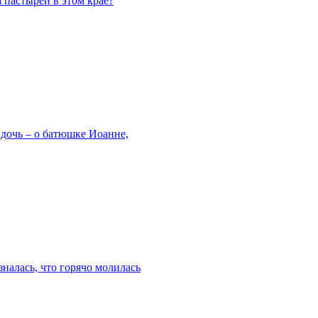
 пастырей в этом крае?
дочь – о батюшке Иоанне,
зналась, что горячо молилась