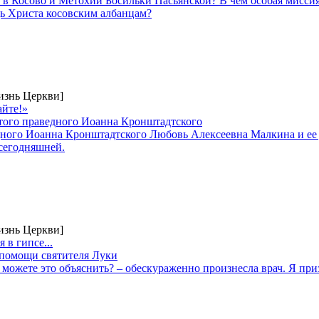
в Косово и Метохии Босильки Пасьянской? В чем особая миссия
ь Христа косовским албанцам?
изнь Церкви]
айте!»
ятого праведного Иоанна Кронштадтского
ного Иоанна Кронштадтского Любовь Алексеевна Малкина и ее 
 сегодняшней.
изнь Церкви]
 в гипсе...
 помощи святителя Луки
 можете это объяснить? – обескураженно произнесла врач. Я при