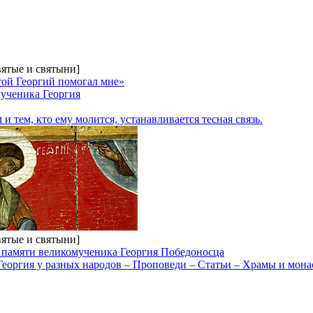
вятые и святыни]
ятой Георгий помогал мне»
мученика Георгия
и тем, кто ему молится, устанавливается тесная связь.
вятые и святыни]
ень памяти великомученика Георгия Победоносца
еоргия у разных народов – Проповеди – Статьи – Храмы и монас