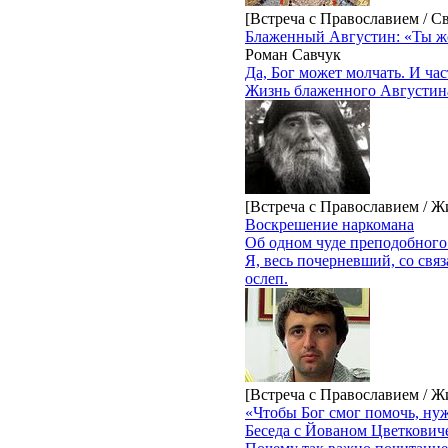
[Встреча с Православием / С
Блаженный Августин: «Ты же
Роман Савчук
Да, Бог может молчать. И час
Жизнь блаженного Августина 
[Встреча с Православием / Ж
Воскрешение наркомана
Об одном чуде преподобного
Я, весь почерневший, со свя
ослеп.
[Встреча с Православием / Ж
«Чтобы Бог смог помочь, ну
Беседа с Йованом Цветкович