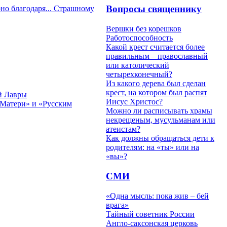
Вопросы священнику
но благодаря... Страшному
Вершки без корешков
Работоспособность
Какой крест считается более
правильным – православный
или католический
четырехконечный?
Из какого дерева был сделан
крест, на котором был распят
й Лавры
Иисус Христос?
 Матери» и «Русским
Можно ли расписывать храмы
некрещеным, мусульманам или
атеистам?
Как должны обращаться дети к
родителям: на «ты» или на
«вы»?
СМИ
«Одна мысль: пока жив – бей
врага»
Тайный советник России
Англо-саксонская церковь