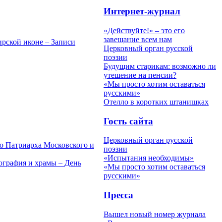
Интернет-журнал
«Действуйте!» – это его
завещание всем нам
рской иконе – Записи
Церковный орган русской
поэзии
Будущим старикам: возможно ли
утешение на пенсии?
«Мы просто хотим оставаться
русскими»
Отелло в коротких штанишках
Гость сайта
Церковный орган русской
го Патриарха Московского и
поэзии
«Испытания необходимы»
ография и храмы – День
«Мы просто хотим оставаться
русскими»
Пресса
Вышел новый номер журнала