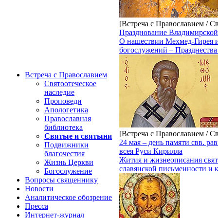
[Встреча с Православием / С
Празднование Владимирской 
О нашествии Мехмед-Гирея и
богослужений – Празднества 
Встреча с Православием
Святоотеческое
наследие
Проповеди
Апологетика
Православная
библиотека
[Встреча с Православием / С
Святые и святыни
24 мая – день памяти свв. 
Подвижники
всея Руси Кирилла
благочестия
Жития и жизнеописания свят
Жизнь Церкви
славянской письменности и к
Богослужение
Вопросы священнику
Новости
Аналитическое обозрение
Пресса
Интернет-журнал