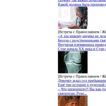
Почему так важно почитание 
Какой должна быть проповед
[Встреча с Православием / Ж
«А зла никому ничева не дел
Беседа с родственниками св
Внучатая племянница правед
Суре начала XX века и Суре
[Встреча с Православием / Ж
Девочку ждал год пребывания
Ещё три истории о чудесной
– Что произошло?! Вы как-то
святителю Луке...