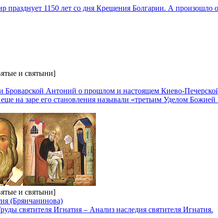
р празднует 1150 лет со дня Крещения Болгарии. А произошло о
вятые и святыни]
и Броварской Антоний о прошлом и настоящем Киево-Печерско
еще на заре его становления называли «третьим Уделом Божией
вятые и святыни]
тия (Брянчанинова)
руды святителя Игнатия – Анализ наследия святителя Игнатия.