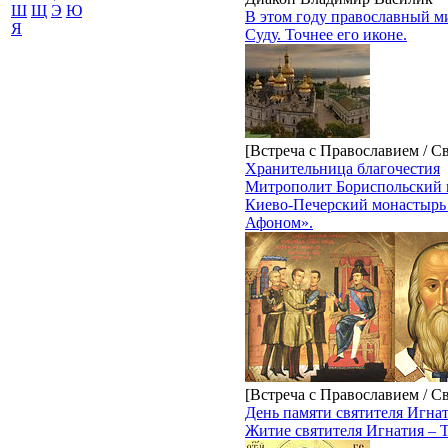
Ш
Щ
Э
Ю
В этом году православный ми
Я
Суду. Точнее его иконе.
[Встреча с Православием / С
Хранительница благочестия
Митрополит Бориспольский 
Киево-Печерский монастырь 
Афоном».
[Встреча с Православием / С
День памяти святителя Игна
Житие святителя Игнатия – Т