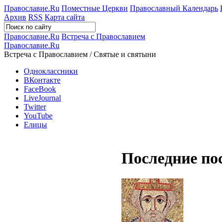
Православие.Ru
Поместные Церкви
Православный Календарь
Архив
RSS
Карта сайта
Православие.Ru
Встреча с Православием
Православие.Ru
Встреча с Православием / Святые и святыни
Одноклассники
ВКонтакте
FaceBook
LiveJournal
Twitter
YouTube
Елицы
Последние по