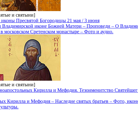
вятые и святыни]
иконы Пресвятой Богородицы 21 мая / 3 июня
 Владимирской иконе Божией Матери – Проповеди – О Владими
в московском Сретенском монастыре – Фото и аудио.
вятые и святыни]
равноапостольных Кирилла и Мефодия. Тезоименитство Святейше
ых Кирилла и Мефодия – Наследие святых братьев – Фото, икон
ультуры.