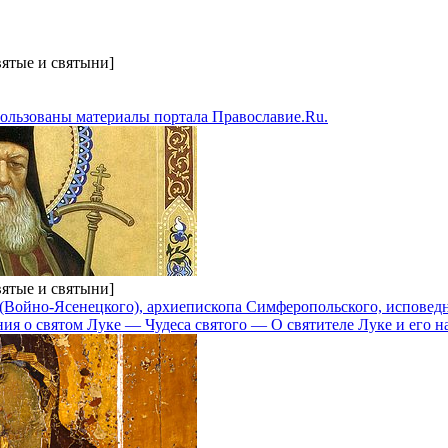
вятые и святыни]
пользованы материалы портала Православие.Ru.
вятые и святыни]
 (Войно-Ясенецкого), архиепископа Симферопольского, исповед
 о святом Луке — Чудеса святого — О святителе Луке и его н