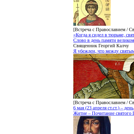
[Встреча с Православием / С
«Когда я сидел в тюрьме, св
Слово в день памяти велико
Священник Георгий Калчу
Я убежден, что между святым 
[Встреча с Православием / С
6 мая (23 апреля ст.ст.) – д
Житие – Почитание святого Г