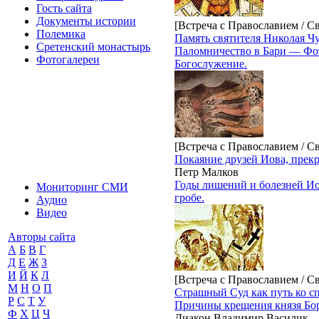
Гость сайта
Документы истории
[Встреча с Православием / С
Полемика
Память святителя Николая Чу
Сретенский монастырь
Паломничество в Бари — Фо
Фотогалереи
Богослужение.
[Встреча с Православием / С
Покаяние друзей Иова, прекр
Петр Малков
Годы лишений и болезней Ио
Мониторинг СМИ
гробе.
Аудио
Видео
Авторы сайта
А
Б
В
Г
Д
Е
Ж
З
И
Й
К
Л
[Встреча с Православием / С
М
Н
О
П
Страшный Суд как путь ко с
Р
С
Т
У
Причины крещения князя Бор
Ф
Х
Ц
Ч
Диакон Владимир Василик