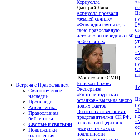
эт
Корнуолла
вс
Дмитрий Лапа
Ц
Корнуолл прозвали
ру
«землей святых»,
Б
«Фиваидой святых», за
ст
свою православную
в
историю он породил от 50
ут
до 60 святых.
п
«
ос
р
От
ш
[Мониторинг СМИ]
Епископ Тихон:
Встреча с Православием
Г
Экспертиза
Святоотеческое
«Екатеринбургских
наследие
Ц
останков» выявила много
Проповеди
ру
новых фактов
Апологетика
«
Об итогах совещания с
Православная
н
представителями СК РФ,
библиотека
«
отношении Церкви к
Святые и святыни
ос
дискуссии вокруг
Подвижники
р
подлинности
благочестия
«Екатеринбургских