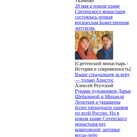
Ткаченко
28 мая в новом храме
Сретенского монастыря
состоялась первая
воскресная Божественная
литургия.
[Сретенский монастырь /
История и современность]
Выше страдальцев за веру
— только Христос
Алексей Реутский
Руками художников Дарьи
Шебалиной и Михаила
Леонтьев а украшены
более пятнадцати храмов
по всей России. Но в
новом храме Сртенского
монастыря нет
композиций, которые
когда-либо