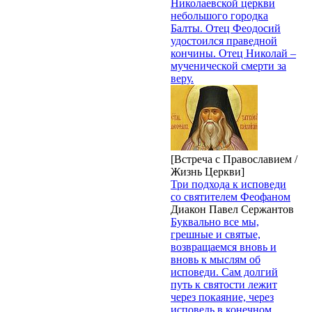
Николаевской церкви
небольшого городка
Балты. Отец Феодосий
удостоился праведной
кончины. Отец Николай –
мученической смерти за
веру.
[Встреча с Православием /
Жизнь Церкви]
Три подхода к исповеди
со святителем Феофаном
Диакон Павел Сержантов
Буквально все мы,
грешные и святые,
возвращаемся вновь и
вновь к мыслям об
исповеди. Сам долгий
путь к святости лежит
через покаяние, через
исповедь в конечном