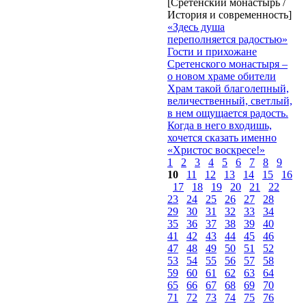
[Сретенский монастырь /
История и современность]
«Здесь душа
переполняется радостью»
Гости и прихожане
Сретенского монастыря –
о новом храме обители
Храм такой благолепный,
величественный, светлый,
в нем ощущается радость.
Когда в него входишь,
хочется сказать именно
«Христос воскресе!»
1
2
3
4
5
6
7
8
9
10
11
12
13
14
15
16
17
18
19
20
21
22
23
24
25
26
27
28
29
30
31
32
33
34
35
36
37
38
39
40
41
42
43
44
45
46
47
48
49
50
51
52
53
54
55
56
57
58
59
60
61
62
63
64
65
66
67
68
69
70
71
72
73
74
75
76