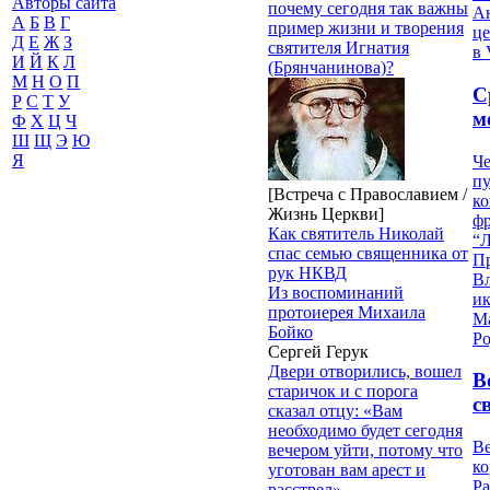
Авторы сайта
почему сегодня так важны
Ан
А
Б
В
Г
пример жизни и творения
це
Д
Е
Ж
З
святителя Игнатия
в 
И
Й
К
Л
(Брянчанинова)?
М
Н
О
П
С
Р
С
Т
У
м
Ф
Х
Ц
Ч
Ш
Щ
Э
Ю
Я
Че
пу
[Встреча с Православием /
к
Жизнь Церкви]
ф
Как святитель Николай
“Л
спас семью священника от
П
рук НКВД
В
Из воспоминаний
и
протоиерея Михаила
М
Бойко
Ро
Сергей Герук
Двери отворились, вошел
В
старичок и с порога
с
сказал отцу: «Вам
необходимо будет сегодня
Ве
вечером уйти, потому что
к
уготован вам арест и
Ра
расстрел».