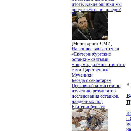
итоге. Какие ошибки мы
допускаем на исповеди?
[Мониторинг СМИ]
На вопрос, являются ли
«Екатеринбургские
останки» святыми
мощами, должны ответить
сами Царственные
Мученики
Беседа с секретарем
В 
Церковной комиссии по
изучению результатов
В
исследования останков,
найденных под
П
Екатеринбургом
В
в 
м
на