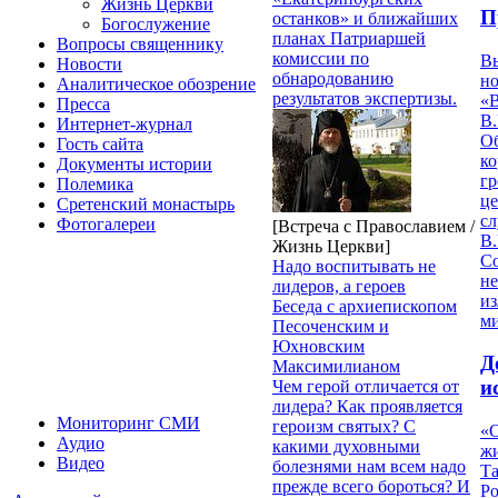
Жизнь Церкви
П
останков» и ближайших
Богослужение
планах Патриаршей
Вопросы священнику
комиссии по
В
Новости
обнародованию
но
Аналитическое обозрение
результатов экспертизы.
«
Пресса
В.
Интернет-журнал
О
Гость сайта
ко
Документы истории
гр
Полемика
це
Сретенский монастырь
с
Фотогалереи
[Встреча с Православием /
В.
Жизнь Церкви]
С
Надо воспитывать не
не
лидеров, а героев
из
Беседа с архиепископом
м
Песоченским и
Юхновским
Д
Максимилианом
и
Чем герой отличается от
лидера? Как проявляется
Мониторинг СМИ
героизм святых? С
«О
Аудио
какими духовными
жи
Видео
болезнями нам всем надо
Т
прежде всего бороться? И
Р