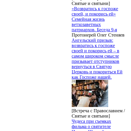
Святые и святыни]
«Возвратись к госпоже
своей, и покорись ей»
Семейная жизнь
ветхозаветных
патриархов. Беседа 9-я
Протоиерей Олег Стеняев
Ангельский призыв:
возвратись к госпоже
своей и покорись ей – в
самом широком смысле
призывает отступников
вернуться в Святую
Церковь и покориться Ей
как Госпоже нашей.
[Встреча с Православием /
Святые и святыни]
Чудеса при съемках
фильма о святителе