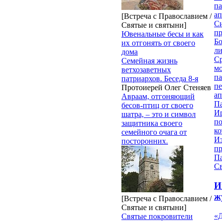
па
ап
[Встреча с Православием /
Си
Святые и святыни]
пр
Ювенальные бесы и как
Бо
их отгонять от своего
ли
дома
С
Семейная жизнь
мо
ветхозаветных
па
патриархов. Беседа 8-я
п
Протоиерей Олег Стеняев
ап
Авраам, отгоняющий
П
бесов-птиц от своего
И
шатра, – это и символ
п
защитника своего
ко
семейного очага от
И
посторонних.
п
П
Св
И
ж
[Встреча с Православием /
Святые и святыни]
«Д
Святые покровители