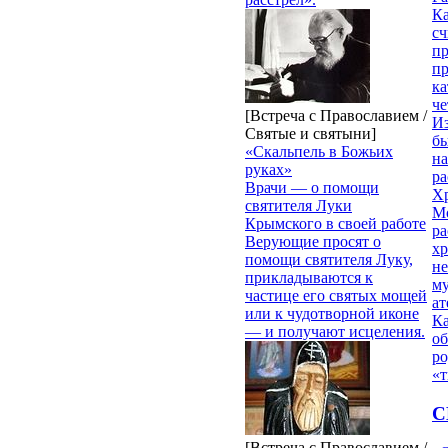
Ка
сч
п
п
ка
ч
[Встреча с Православием /
Из
Святые и святыни]
бы
«Скальпель в Божьих
на
руках»
ра
Врачи — о помощи
Х
святителя Луки
М
Крымского в своей работе
ра
Верующие просят о
х
помощи святителя Луку,
н
прикладываются к
му
частице его святых мощей
ат
или к чудотворной иконе
К
— и получают исцеления.
об
ро
«т
С
[Встреча с Православием /