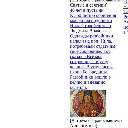
«О
Святые и святыни]
жи
40 лет в пустыни
Т
К 350-летию обретения
Р
мощей преподобного
Ан
Нила Столобенского
це
Людмила Волкова
в 
Однажды разбойники
напали на прп. Нила,
потребовали отдать им
свое сокровище. Тот
сказал: «Всё мое
сокровище – в углу
келии». В углу висела
икона Богородицы.
Разбойники вошли в
келию и внезапно
ослепли.
[Встреча с Православием /
Апологетика]