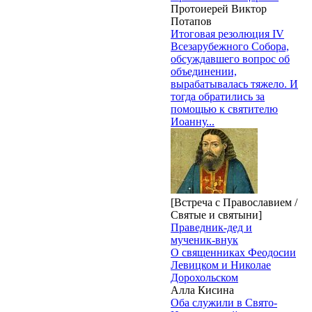
Протоиерей Виктор
Потапов
Итоговая резолюция IV
Всезарубежного Собора,
обсуждавшего вопрос об
объединении,
вырабатывалась тяжело. И
тогда обратились за
помощью к святителю
Иоанну...
[Встреча с Православием /
Святые и святыни]
Праведник-дед и
мученик-внук
О священниках Феодосии
Левицком и Николае
Дорохольском
Алла Кисина
Оба служили в Свято-