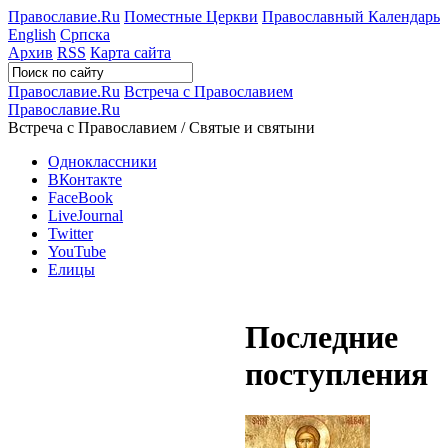
Православие.Ru
Поместные Церкви
Православный Календарь
English
Српска
Архив
RSS
Карта сайта
Православие.Ru
Встреча с Православием
Православие.Ru
Встреча с Православием / Святые и святыни
Одноклассники
ВКонтакте
FaceBook
LiveJournal
Twitter
YouTube
Елицы
Последние
поступления