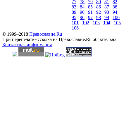
77
78
79
80
81
82
83
84
85
86
87
88
89
90
91
92
93
94
95
96
97
98
99
100
101
102
103
104
105
106
© 1999–2018
Православие.Ru
При перепечатке ссылка на Православие.Ru обязательна
Контактная информация