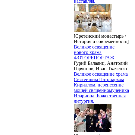
наставляя.
[Сретенский монастырь /
История и современность]
Великое освящение
нового храма
ФОТОРЕПОРТАЖ
Гурий Балаянц, Анатолий
Горяинов, Иван Ткаченко
Великое освящение храма
Святейшим Патриархом
Кириллом, перенесение
мощей священномученика
Илариона, Божественная
литургия.