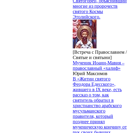
Святогорец, объяснивший
многие из пророчеств
святого Космы
Этолийского.
[Встреча с Православием /
Святые и святыни]
Мученик Иоанн-Мавия –
православный «халиф»
Юрий Максимов
В «Житии святого
Феодора Едесского»,
жившего в IX веке, есть
рассказ о том, как
святитель обратил в
христианство арабского
мусульманского
правителя, который
позднее принял
мученическую кончину от
рук своих бывших