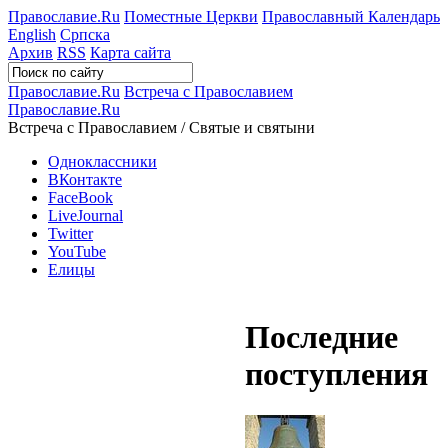
Православие.Ru
Поместные Церкви
Православный Календарь
English
Српска
Архив
RSS
Карта сайта
Православие.Ru
Встреча с Православием
Православие.Ru
Встреча с Православием / Святые и святыни
Одноклассники
ВКонтакте
FaceBook
LiveJournal
Twitter
YouTube
Елицы
Последние
поступления