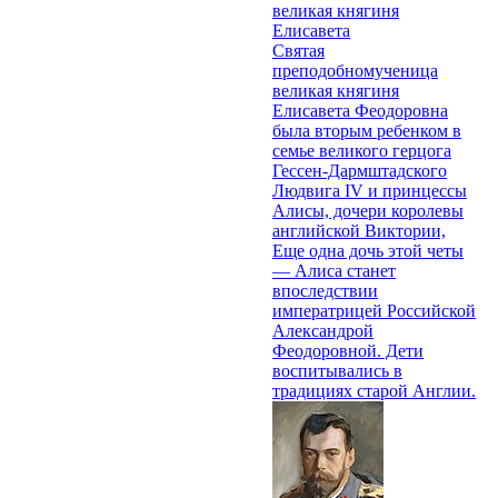
великая княгиня
Елисавета
Святая
преподобномученица
великая княгиня
Елисавета Феодоровна
была вторым ребенком в
семье великого герцога
Гессен-Дармштадского
Людвига IV и принцессы
Алисы, дочери королевы
английской Виктории,
Еще одна дочь этой четы
— Алиса станет
впоследствии
императрицей Российской
Александрой
Феодоровной. Дети
воспитывались в
традициях старой Англии.