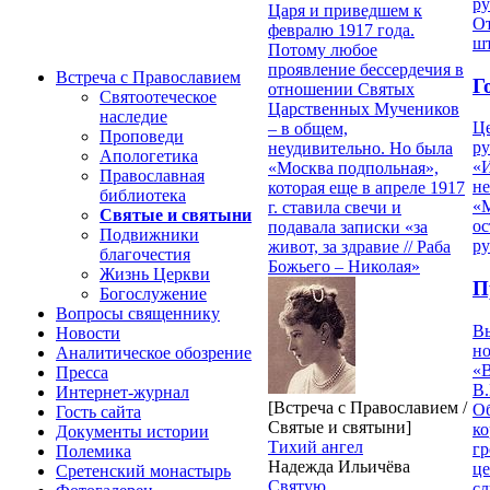
р
Царя и приведшем к
От
февралю 1917 года.
ш
Потому любое
проявление бессердечия в
Встреча с Православием
Г
отношении Святых
Святоотеческое
Царственных Мучеников
наследие
Ц
– в общем,
Проповеди
ру
неудивительно. Но была
Апологетика
«
«Москва подпольная»,
Православная
н
которая еще в апреле 1917
библиотека
«
г. ставила свечи и
Святые и святыни
ос
подавала записки «за
Подвижники
р
живот, за здравие // Раба
благочестия
Божьего – Николая»
Жизнь Церкви
П
Богослужение
Вопросы священнику
В
Новости
но
Аналитическое обозрение
«
Пресса
В.
Интернет-журнал
[Встреча с Православием /
О
Гость сайта
Святые и святыни]
ко
Документы истории
Тихий ангел
гр
Полемика
Надежда Ильичёва
це
Сретенский монастырь
Святую
с