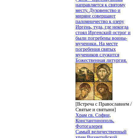
направляется к святому
месту. Духовенство и
миряне совершают
паломничество к озеру
Иргень, туда, где некогда
стоял Иргенский острог и
были погребены воины-
мученики. На месте
погребения святых
мучеников служится
Божественная литургия.
[Встреча с Православием /
Святые и святыни]
Храм св. Софии,
Константинополь.
Фотогалерея
Самый величественный
храм Византийской