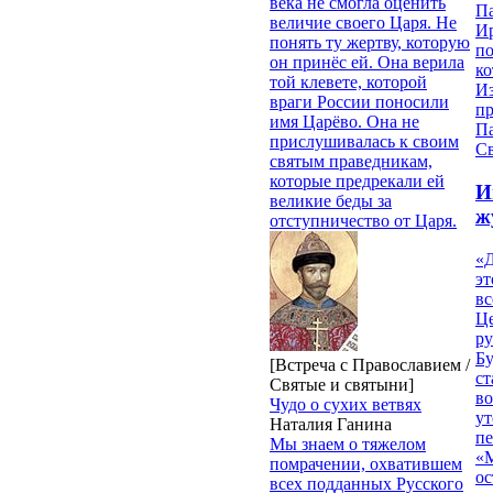
века не смогла оценить
П
величие своего Царя. Не
И
понять ту жертву, которую
п
он принёс ей. Она верила
ко
той клевете, которой
И
враги России поносили
п
имя Царёво. Она не
П
прислушивалась к своим
Св
святым праведникам,
которые предрекали ей
И
великие беды за
ж
отступничество от Царя.
«Д
эт
вс
Ц
ру
Б
[Встреча с Православием /
ст
Святые и святыни]
в
Чудо о сухих ветвях
ут
Наталия Ганина
п
Мы знаем о тяжелом
«
помрачении, охватившем
ос
всех подданных Русского