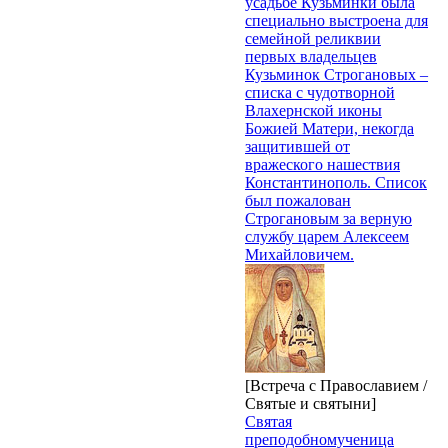
усадьбе Кузьминки была
специально выстроена для
семейной реликвии
первых владельцев
Кузьминок Строгановых –
списка с чудотворной
Влахернской иконы
Божией Матери, некогда
защитившей от
вражеского нашествия
Константинополь. Список
был пожалован
Строгановым за верную
службу царем Алексеем
Михайловичем.
[Встреча с Православием /
Святые и святыни]
Святая
преподобномученица