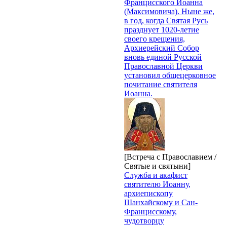
Францисского Иоанна
(Максимовича). Ныне же,
в год, когда Святая Русь
празднует 1020-летие
своего крещения,
Архиерейский Собор
вновь единой Русской
Православной Церкви
установил общецерковное
почитание святителя
Иоанна.
[Встреча с Православием /
Святые и святыни]
Служба и акафист
святителю Иоанну,
архиепископу
Шанхайскому и Сан-
Францисскому,
чудотворцу