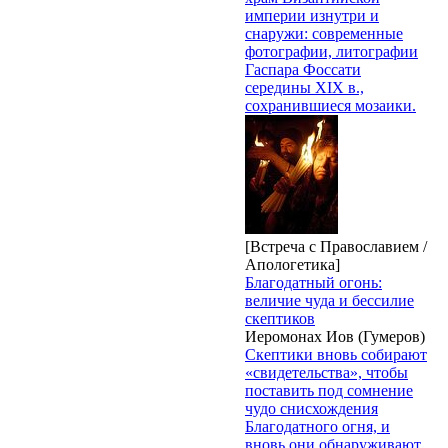
империи изнутри и
снаружи: современные
фотографии, литографии
Гаспара Фоссати
середины XIX в.,
сохранившиеся мозаики.
[Встреча с Православием /
Апологетика]
Благодатный огонь:
величие чуда и бессилие
скептиков
Иеромонах Иов (Гумеров)
Скептики вновь собирают
«свидетельства», чтобы
поставить под сомнение
чудо снисхождения
Благодатного огня, и
вновь они обнаруживают