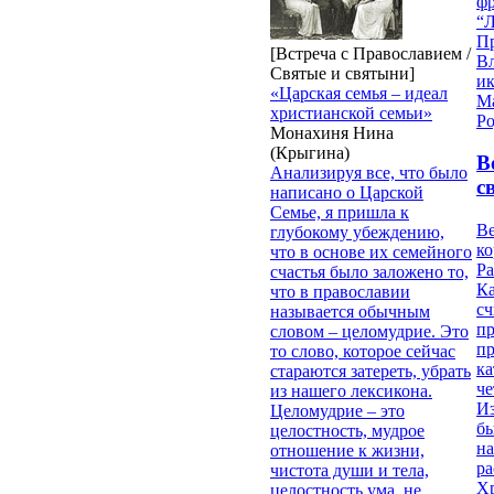
ф
“Л
П
[Встреча с Православием /
В
Святые и святыни]
и
«Царская семья – идеал
М
христианской семьи»
Ро
Монахиня Нина
(Крыгина)
В
Анализируя все, что было
с
написано о Царской
Семье, я пришла к
Ве
глубокому убеждению,
к
что в основе их семейного
Ра
счастья было заложено то,
Ка
что в православии
сч
называется обычным
п
словом – целомудрие. Это
п
то слово, которое сейчас
ка
стараются затереть, убрать
ч
из нашего лексикона.
Из
Целомудрие – это
бы
целостность, мудрое
на
отношение к жизни,
ра
чистота души и тела,
Х
целостность ума, не