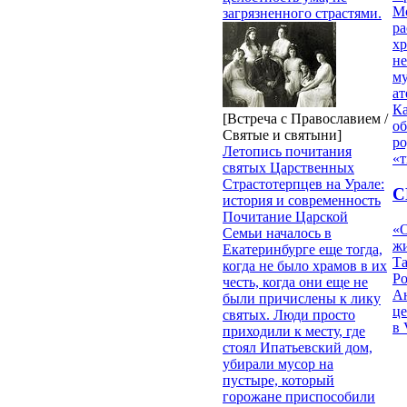
М
загрязненного страстями.
ра
х
н
му
ат
К
[Встреча с Православием /
об
Святые и святыни]
ро
Летопись почитания
«т
святых Царственных
Страстотерпцев на Урале:
С
история и современность
Почитание Царской
«О
Семьи началось в
жи
Екатеринбурге еще тогда,
Т
когда не было храмов в их
Р
честь, когда они еще не
Ан
были причислены к лику
це
святых. Люди просто
в 
приходили к месту, где
стоял Ипатьевский дом,
убирали мусор на
пустыре, который
горожане приспособили