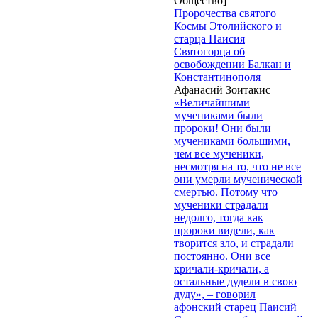
Общество]
Пророчества святого
Космы Этолийского и
старца Паисия
Святогорца об
освобождении Балкан и
Константинополя
Афанасий Зоитакис
«Величайшими
мучениками были
пророки! Они были
мучениками большими,
чем все мученики,
несмотря на то, что не все
они умерли мученической
смертью. Потому что
мученики страдали
недолго, тогда как
пророки видели, как
творится зло, и страдали
постоянно. Они все
кричали-кричали, а
остальные дудели в свою
дуду», – говорил
афонский старец Паисий