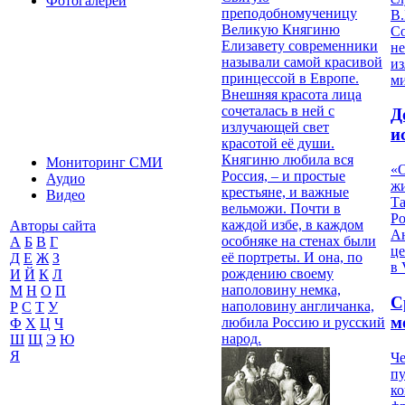
Фотогалереи
преподобномученицу
В.
Великую Княгиню
С
Елизавету современники
не
называли самой красивой
из
принцессой в Европе.
м
Внешняя красота лица
сочеталась в ней с
Д
излучающей свет
и
красотой её души.
Княгиню любила вся
Мониторинг СМИ
«О
Россия, – и простые
Аудио
жи
крестьяне, и важные
Видео
Т
вельможи. Почти в
Р
каждой избе, в каждом
Авторы сайта
Ан
особняке на стенах были
А
Б
В
Г
це
её портреты. И она, по
Д
Е
Ж
З
в 
рождению своему
И
Й
К
Л
наполовину немка,
М
Н
О
П
С
наполовину англичанка,
Р
С
Т
У
м
любила Россию и русский
Ф
Х
Ц
Ч
народ.
Ш
Щ
Э
Ю
Я
Че
пу
к