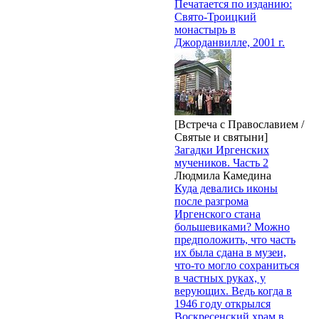
Печатается по изданию:
Свято-Троицкий
монастырь в
Джорданвилле, 2001 г.
[Встреча с Православием /
Святые и святыни]
Загадки Иргенских
мучеников. Часть 2
Людмила Камедина
Куда девались иконы
после разгрома
Иргенского стана
большевиками? Можно
предположить, что часть
их была сдана в музеи,
что-то могло сохраниться
в частных руках, у
верующих. Ведь когда в
1946 году открылся
Воскресенский храм в