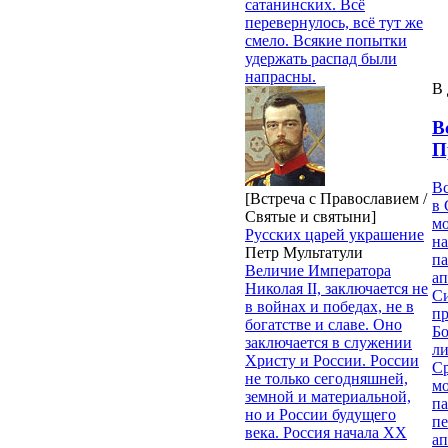
сатанинских. Всё
перевернулось, всё тут же
смело. Всякие попытки
удержать распад были
напрасны.
В 
В
П
В
[Встреча с Православием /
в 
Святые и святыни]
м
Русских царей украшение
на
Петр Мультатули
па
Величие Императора
ап
Николая II, заключается не
Си
в войнах и победах, не в
пр
богатстве и славе. Оно
Бо
заключается в служении
ли
Христу и России. России
С
не только сегодняшней,
мо
земной и материальной,
па
но и России будущего
п
века. Россия начала ХХ
ап