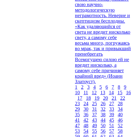
свою научно-
методологическую
неграмотность. Неверие и
скептицизм бесплодны.
«Как удаляющийся от
света не вредит нисколько
свету, а самому себе
весьма много, погружаясь
во мрак, так и привыкший
пренебрегать
Всемогущею силою ей не
вредит нисколько, а
самому себе причиняет
крайний вред» (Иоанн
Златоуст).
1
2
3
4
5
6
7
8
9
10
11
12
13
14
15
16
17
18
19
20
21
22
23
24
25
26
27
28
29
30
31
32
33
34
35
36
37
38
39
40
41
42
43
44
45
46
47
48
49
50
51
52
53
54
55
56
57
58
59
60
61
62
63
64