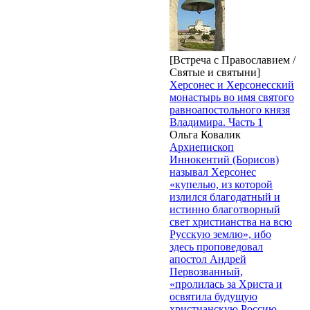
[Встреча с Православием /
Святые и святыни]
Херсонес и Херсонесский
монастырь во имя святого
равноапостольного князя
Владимира. Часть 1
Ольга Ковалик
Архиепископ
Иннокентий (Борисов)
называл Херсонес
«купелью, из которой
излился благодатный и
истинно благотворный
свет христианства на всю
Русскую землю», ибо
здесь проповедовал
апостол Андрей
Первозванный,
«пролилась за Христа и
освятила будущую
христианскую Россию