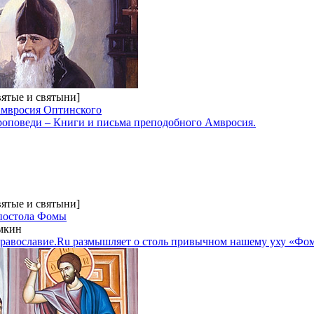
вятые и святыни]
Амвросия Оптинского
оповеди – Книги и письма преподобного Амвросия.
вятые и святыни]
апостола Фомы
мкин
равославие.Ru размышляет о столь привычном нашему уху «Фо