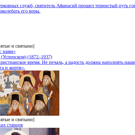
церковных служб, святитель Афанасий прошел тернистый путь го
околебать его веры.
вятые и святыни]
с нами»
(Успенском) (1872–1937)
христианское время. Не печаль, а радость должна наполнять на
га и жертв».
вятые и святыни]
их старцев