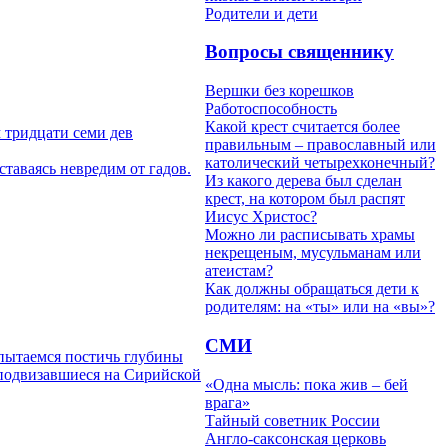
Родители и дети
Вопросы священнику
Вершки без корешков
Работоспособность
Какой крест считается более
 тридцати семи дев
правильным – православный или
католический четырехконечный?
таваясь невредим от гадов.
Из какого дерева был сделан
крест, на котором был распят
Иисус Христос?
Можно ли расписывать храмы
некрещеным, мусульманам или
атеистам?
Как должны обращаться дети к
родителям: на «ты» или на «вы»?
СМИ
 пытаемся постичь глубины
 подвизавшиеся на Сирийской
«Одна мысль: пока жив – бей
врага»
Тайный советник России
Англо-саксонская церковь