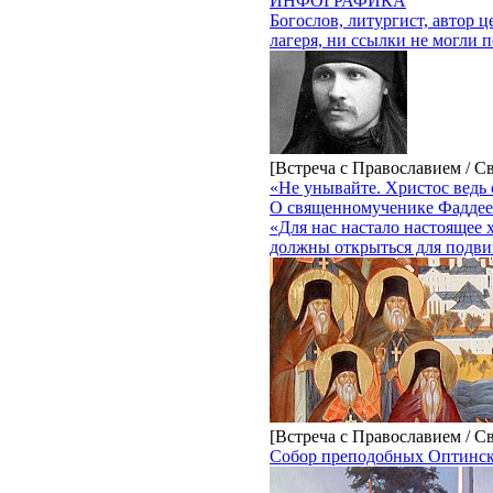
ИНФОГРАФИКА
Богослов, литургист, автор 
лагеря, ни ссылки не могли п
[Встреча с Православием / С
«Не унывайте. Христос ведь 
О священномученике Фаддее 
«Для нас настало настоящее 
должны открыться для подви
[Встреча с Православием / С
Собор преподобных Оптинск