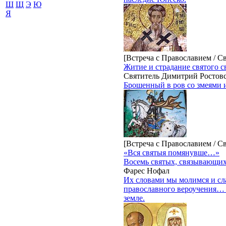
Ш
Щ
Э
Ю
Я
[Встреча с Православием / С
Житие и страдание святого 
Святитель Димитрий Ростов
Брошенный в ров со змеями и
[Встреча с Православием / С
«Вся святыя помянувше…»
Восемь святых, связывающих
Фарес Нофал
Их словами мы молимся и сла
православного вероучения… 
земле.