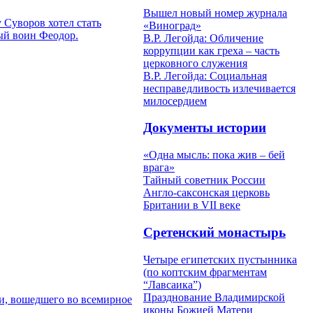
Вышел новый номер журнала
 Суворов хотел стать
«Виноград»
ый воин Феодор.
В.Р. Легойда: Обличение
коррупции как греха – часть
церковного служения
В.Р. Легойда: Социальная
несправедливость излечивается
милосердием
Документы истории
«Одна мысль: пока жив – бей
врага»
Тайный советник России
Англо-саксонская церковь
Британии в VII веке
Сретенский монастырь
Четыре египетских пустынника
(по коптским фрагментам
“Лавсаика”)
Празднование Владимирской
и, вошедшего во всемирное
иконы Божией Матери