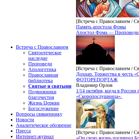
[Встреча с Православием / С
Память апостола Фомы
Апостол Фома — Проповеди
Встреча с Православием
Святоотеческое
наследие
Проповеди
[Встреча с Православием / С
Апологетика
Дохиар. Торжества в честь 
Православная
ФОТОРЕПОРТАЖ
библиотека
Владимир Орлов
Святые и святыни
1/14 октября, когда в Росс
Подвижники
«Скоропослушница».
благочестия
Жизнь Церкви
Богослужение
Вопросы священнику
Новости
Аналитическое обозрение
Пресса
[Встреча с Православием / С
Интернет-журнал
«Он свою жизнь посвящал Б