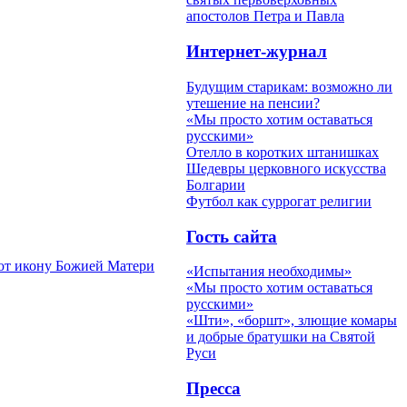
апостолов Петра и Павла
Интернет-журнал
Будущим старикам: возможно ли
утешение на пенсии?
«Мы просто хотим оставаться
русскими»
Отелло в коротких штанишках
Шедевры церковного искусства
Болгарии
Футбол как суррогат религии
Гость сайта
уют икону Божией Матери
«Испытания необходимы»
«Мы просто хотим оставаться
русскими»
«Шти», «боршт», злющие комары
и добрые братушки на Святой
Руси
Пресса