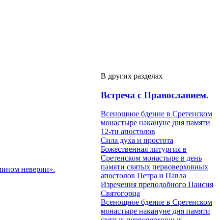
В других разделах
Встреча с Православием.
Всенощное бдение в Сретенском
монастыре накануне дня памяти
12-ти апостолов
Сила духа и простота
Божественная литургия в
Сретенском монастыре в день
памяти святых первоверховных
мином неверии».
апостолов Петра и Павла
Изречения преподобного Паисия
Святогорца
Всенощное бдение в Сретенском
монастыре накануне дня памяти
святых первоверховных