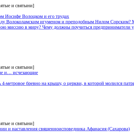
вятые и святыни]
м Иосифе Волоцком и его трудах
жду Волоколамским игуменом и преподобным Нилом Сорским? 
вою миссию в миру? Чему должны поучиться предприниматели у
вятые и святыни]
ые и… исчезающие
ь 4-метровое бревно на крышу, о церкви, в которой молился пат
вятые и святыни]
нии и наставления священноисповедника Афанасия (Сахарова)