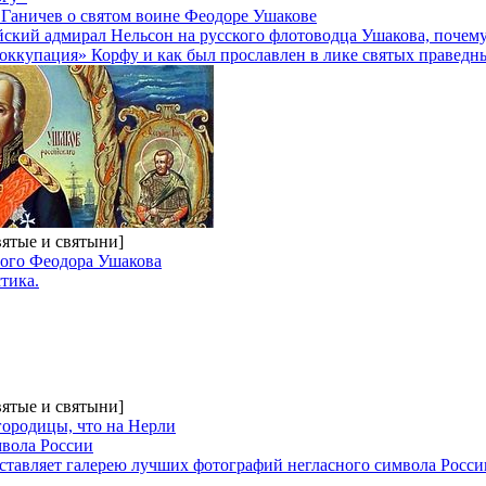
 Ганичев о святом воине Феодоре Ушакове
йский адмирал Нельсон на русского флотоводца Ушакова, почему
 оккупация» Корфу и как был прославлен в лике святых праведн
вятые и святыни]
ного Феодора Ушакова
тика.
вятые и святыни]
ородицы, что на Нерли
мвола России
ставляет галерею лучших фотографий негласного символа Росси