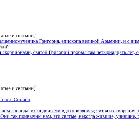
вятые и святыни]
священномученика Григория, епископа великой Армении, и с ним
ский
 скорпионами, святой Григорий пробыл там четырнадцать лет, ос
вятые и святыни]
 нас с Сирией
вим Господа; их подвигами вдохновляемся; читая их творения,
Они так привычны нам, эти святые, некогда жившие, учившие,