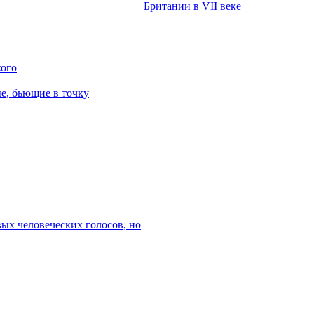
Британии в VII веке
кого
е, бьющие в точку
ых человеческих голосов, но