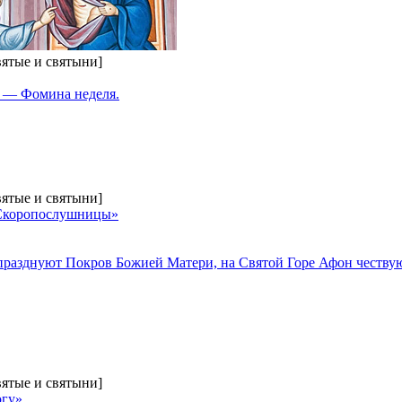
вятые и святыни]
 — Фомина неделя.
вятые и святыни]
«Скоропослушницы»
ии празднуют Покров Божией Матери, на Святой Горе Афон честв
вятые и святыни]
огу»