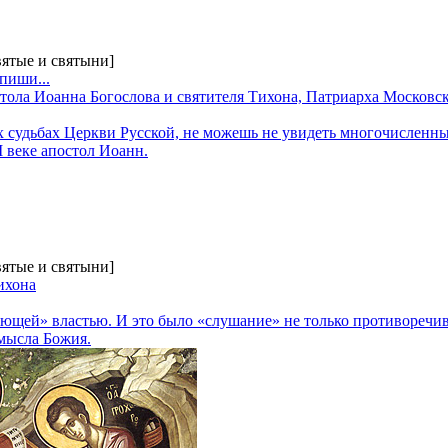
вятые и святыни]
пиши...
тола Иоанна Богослова и святителя Тихона, Патриарха Московс
х судьбах Церкви Русской, не можешь не увидеть многочисленны
 I веке апостол Иоанн.
вятые и святыни]
ихона
ющей» властью. И это было «слушание» не только противоречив
мысла Божия.