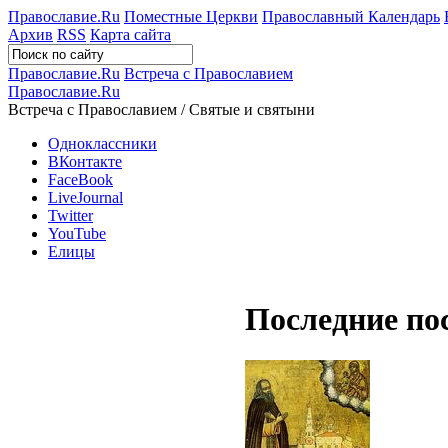
Православие.Ru
Поместные Церкви
Православный Календарь
Архив
RSS
Карта сайта
Православие.Ru
Встреча с Православием
Православие.Ru
Встреча с Православием / Святые и святыни
Одноклассники
ВКонтакте
FaceBook
LiveJournal
Twitter
YouTube
Елицы
Последние по