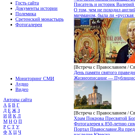
Гость сайта
Писатель и историк Валерий
Документы истории
О том, чем не походил англи
Полемика
мичманом, была ли «русская
Сретенский монастырь
Фотогалереи
[Встреча с Православием / С
День памяти святого правед
Жизнеописание — Публицис
Мониторинг СМИ
Аудио
Видео
Авторы сайта
А
Б
В
Г
Д
Е
Ж
З
[Встреча с Православием / С
И
Й
К
Л
Храм Покрова Пресвятой Бог
М
Н
О
П
Фотогалерея к 850-летию си
Р
С
Т
У
Портал Православие.Ru пред
Ф
Х
Ц
Ч
наследие Юнеско.