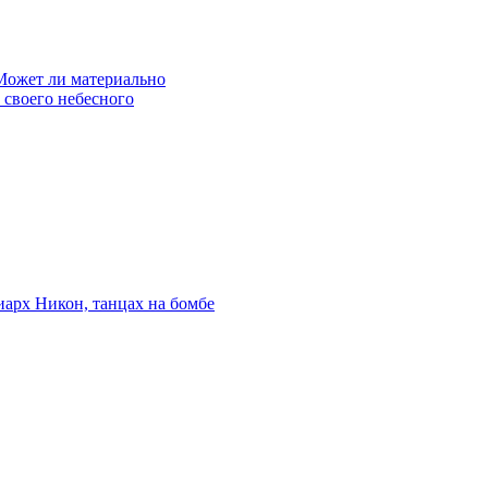
Может ли материально
 своего небесного
риарх Никон, танцах на бомбе