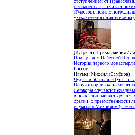
отступлением от Православи
несомненна», – считает арх
(Гумеров), немало потрудивш
увековечения памяти новому
[Встреча с Православием / Ж
Под крылом Небесной Птич
История первого монастыря 
России
Игумен Михаил (Семёнов)
Чудеса в обители «Пустынь 
Нерукотворного» по молитв
Сепфоры случаются ежеднев
в появлении монастыря, о тр
братии, о преемственности л
игуменом Михаилом (Семен