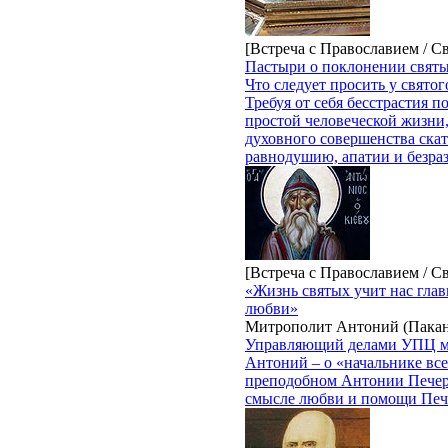
[Встреча с Православием / С
Пастыри о поклонении свят
Что следует просить у святог
Требуя от себя бесстрастия 
простой человеческой жизни
духовного совершенства скат
равнодушию, апатии и безра
[Встреча с Православием / С
«Жизнь святых учит нас гла
любви»
Митрополит Антоний (Пака
Управляющий делами УПЦ м
Антоний – о «начальнике вс
преподобном Антонии Печер
смысле любви и помощи Печ