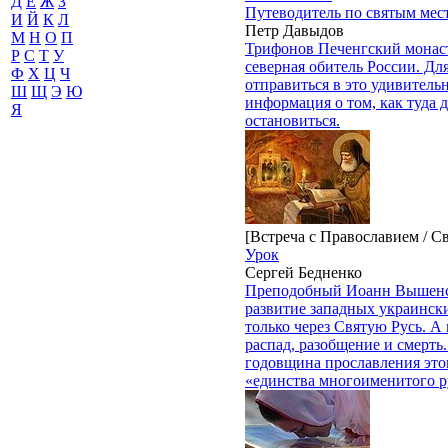
Д
Е
Ж
З
Путеводитель по святым мес
И
Й
К
Л
Петр Давыдов
М
Н
О
П
Трифонов Печенгский монаст
Р
С
Т
У
северная обитель России. Для
Ф
Х
Ц
Ч
отправиться в это удивительн
Ш
Щ
Э
Ю
информация о том, как туда д
Я
остановиться.
[Встреча с Православием / С
Урок
Сергей Бедненко
Преподобный Иоанн Вышенс
развитие западных украинск
только через Святую Русь. А 
распад, разобщение и смерть.
годовщина прославления это
«единства многоименитого р