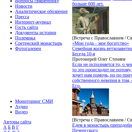
Вопросы священнику
больше 600 лет.
Новости
Аналитическое обозрение
Пресса
Интернет-журнал
Гость сайта
Документы истории
[Встреча с Православием / С
Полемика
«Мои года – мое богатство»
Сретенский монастырь
Семейная жизнь ветхозаветн
Фотогалереи
Беседа 10-я
Протоиерей Олег Стеняев
Если не исполняется то, о че
то это происходит не потому,
хочет нам помочь, но по при
собственного неверия в том,
Его.
Мониторинг СМИ
Аудио
Видео
[Встреча с Православием / С
Авторы сайта
Едем в монастырь преподоб
А
Б
В
Г
Печенгского