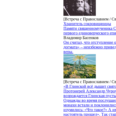
[Встреча с Православием / С
Хранитель сокровищницы
Памяти священномученика С
первого единоверческого еп
Владимир Басенков
Он считал, что отступление 
догмата» – неизбежно приве
веры.
[Встреча с Православием / С
«В Глинской всё дышит свят
Протоиерей Александр Чуроч
возрождается Глинская пуст
Однажды во время послушани
монахи встали и поклонили
изумились: «Что такое?» А и
настоятель прошел». Так ста