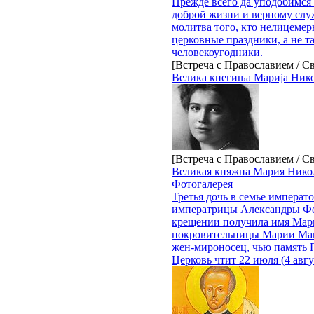
Прежде всего да уподобимся 
доброй жизни и верному слу
молитва того, кто нелицемер
церковные праздники, а не та
человекоугодники.
[Встреча с Православием / С
Велика кнегиња Марија Нико
[Встреча с Православием / С
Великая княжна Мария Нико
Фотогалерея
Третья дочь в семье императо
императрицы Александры Ф
крещении получила имя Мари
покровительницы Марии Маг
жен-мироносец, чью память 
Церковь чтит 22 июля (4 авгу