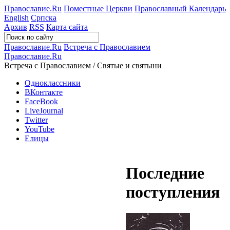
Православие.Ru
Поместные Церкви
Православный Календарь
English
Српска
Архив
RSS
Карта сайта
Православие.Ru
Встреча с Православием
Православие.Ru
Встреча с Православием / Святые и святыни
Одноклассники
ВКонтакте
FaceBook
LiveJournal
Twitter
YouTube
Елицы
Последние
поступления