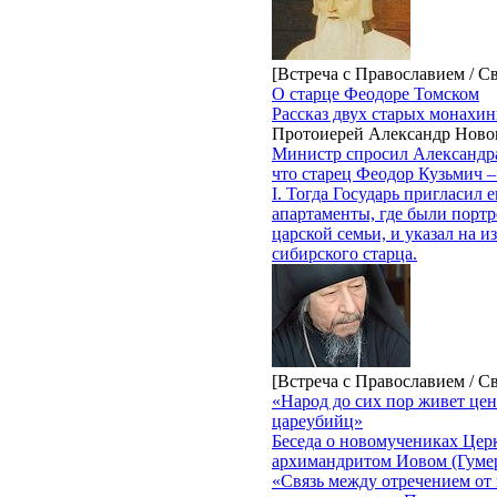
[Встреча с Православием / С
О старце Феодоре Томском
Рассказ двух старых монахин
Протоиерей Александр Нов
Министр спросил Александра 
что старец Феодор Кузьмич –
I. Тогда Государь пригласил 
апартаменты, где были портр
царской семьи, и указал на 
сибирского старца.
[Встреча с Православием / С
«Народ до сих пор живет це
цареубийц»
Беседа о новомучениках Цер
архимандритом Иовом (Гуме
«Связь между отречением от 