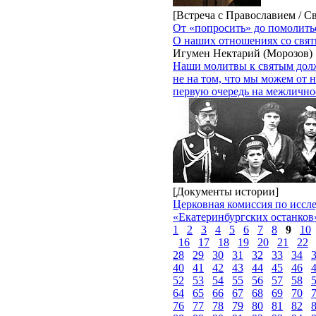
[Встреча с Православием / С
От «попросить» до помолить
О наших отношениях со свя
Игумен Нектарий (Морозов)
Наши молитвы к святым дол
не на том, что мы можем от н
первую очередь на межличн
[Документы истории]
Церковная комиссия по иссл
«Екатеринбургских останков
1
2
3
4
5
6
7
8
9
10
16
17
18
19
20
21
22
28
29
30
31
32
33
34
40
41
42
43
44
45
46
52
53
54
55
56
57
58
64
65
66
67
68
69
70
76
77
78
79
80
81
82