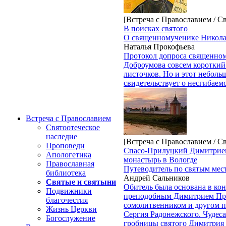
[Встреча с Православием / С
В поисках святого
О священномученике Никола
Наталья Прокофьева
Протокол допроса священно
Доброумова совсем короткий
листочков. Но и этот неболь
свидетельствует о несгибаемо
Встреча с Православием
Святоотеческое
наследие
[Встреча с Православием / С
Проповеди
Спасо-Прилуцкий Димитрие
Апологетика
монастырь в Вологде
Православная
Путеводитель по святым мес
библиотека
Андрей Сальников
Святые и святыни
Обитель была основана в ко
Подвижники
преподобным Димитрием Пр
благочестия
сомолитвенником и другом 
Жизнь Церкви
Сергия Радонежского. Чудеса
Богослужение
гробницы святого Димитрия