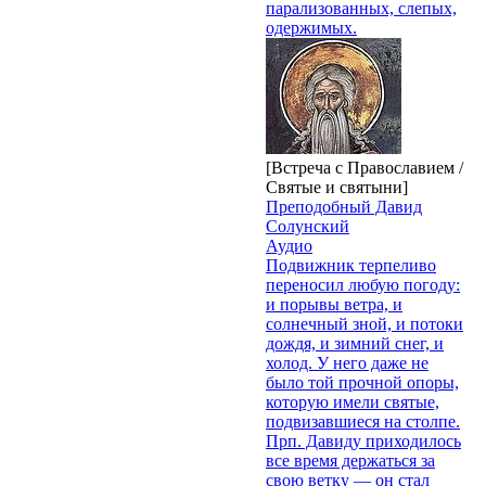
парализованных, слепых,
одержимых.
[Встреча с Православием /
Святые и святыни]
Преподобный Давид
Солунский
Аудио
Подвиж­ник терпеливо
переносил лю­бую погоду:
и порывы ветра, и
солнечный зной, и потоки
дождя, и зимний снег, и
холод. У него даже не
было той проч­ной опоры,
которую имели свя­тые,
подвизавшиеся на столпе.
Прп. Давиду приходилось
все время держаться за
свою вет­ку — он стал