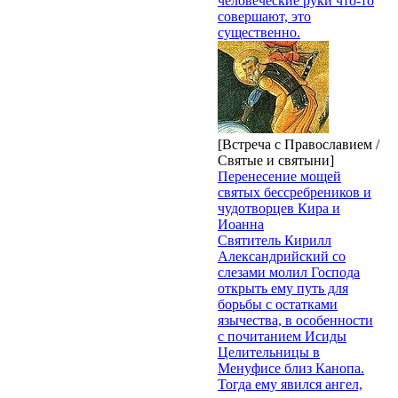
человеческие руки что-то
совершают, это
существенно.
[Встреча с Православием /
Святые и святыни]
Перенесение мощей
святых бессребреников и
чудотворцев Кира и
Иоанна
Святитель Кирилл
Александрийский со
слезами молил Господа
открыть ему путь для
борьбы с остатками
язычества, в особенности
с почитанием Исиды
Целительницы в
Менуфисе близ Канопа.
Тогда ему явился ангел,