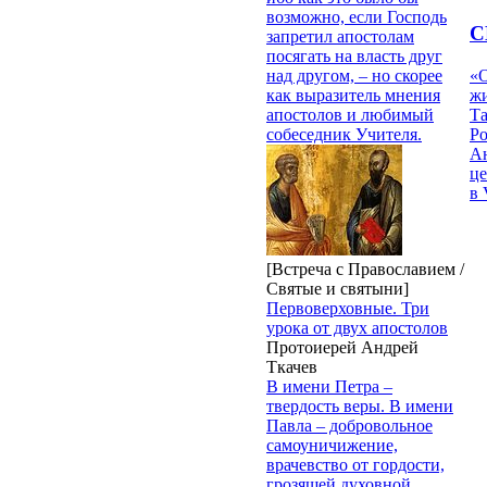
возможно, если Господь
С
запретил апостолам
посягать на власть друг
«О
над другом, – но скорее
жи
как выразитель мнения
Т
апостолов и любимый
Р
собеседник Учителя.
Ан
це
в 
[Встреча с Православием /
Святые и святыни]
Первоверховные. Три
урока от двух апостолов
Протоиерей Андрей
Ткачев
В имени Петра –
твердость веры. В имени
Павла – добровольное
самоуничижение,
врачевство от гордости,
грозящей духовной