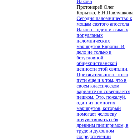
Иакова
Протоиерей Олег
Корытко, Е.Н.Павлушкова
Сегодня паломничество к
мощам святого апостола
Иакова – один из самых
популярных
паломнических
маршрутов Европы. И
дело не только в
безусловной
общехристианской
ценности этой святыни.
Притягательность этого
пути еще и в том, что в
своем классическом
варианте он совершается
пешком. Это, пожалуй,
один из немногих
маршрутов, который
помогает человеку
почувствовать себя
древним пилигримом, в
труде и духовном
сосредоточении