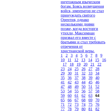
ничтожным языческим
богам. Боясь возмущения
войск, император не стал
принуждать святого
Орентия, однако
несколькими днями
позже, когда восторги
утихли, Максимиан
призвал его вместе с
братьями и стал требовать
отречения от
христианской веры.
1
2
3
4
5
6
7
8
9
10
11
12
13
14
15
16
17
18
19
20
21
22
23
24
25
26
27
28
29
30
31
32
33
34
35
36
37
38
39
40
41
42
43
44
45
46
47
48
49
50
51
52
53
54
55
56
57
58
59
60
61
62
63
64
65
66
67
68
69
70
71
72
73
74
75
76
77
78
79
80
81
82