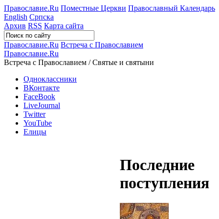
Православие.Ru
Поместные Церкви
Православный Календарь
English
Српска
Архив
RSS
Карта сайта
Православие.Ru
Встреча с Православием
Православие.Ru
Встреча с Православием / Святые и святыни
Одноклассники
ВКонтакте
FaceBook
LiveJournal
Twitter
YouTube
Елицы
Последние
поступления