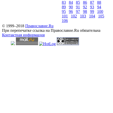
83
84
85
86
87
88
89
90
91
92
93
94
95
96
97
98
99
100
101
102
103
104
105
106
© 1999–2018
Православие.Ru
При перепечатке ссылка на Православие.Ru обязательна
Контактная информация