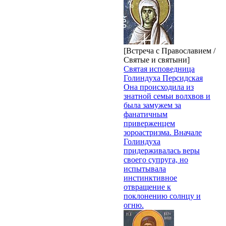
[Встреча с Православием /
Святые и святыни]
Святая исповедница
Голиндуха Персидская
Она происходила из
знатной семьи волхвов и
была замужем за
фанатичным
приверженцем
зороастризма. Вначале
Голиндуха
придерживалась веры
своего супруга, но
испытывала
инстинктивное
отвращение к
поклонению солнцу и
огню.