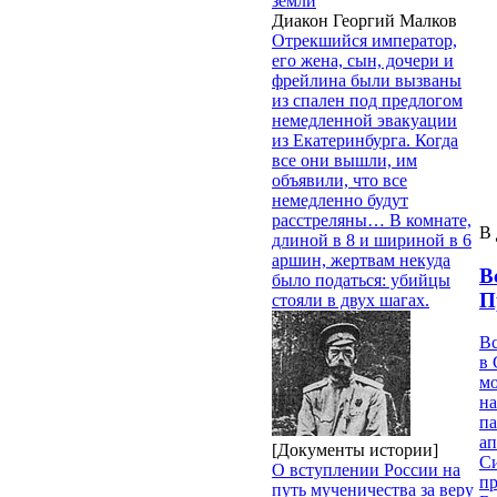
земли
Диакон Георгий Малков
Отрекшийся император,
его жена, сын, дочери и
фрейлина были вызваны
из спален под предлогом
немедленной эвакуации
из Екатеринбурга. Когда
все они вышли, им
объявили, что все
немедленно будут
расстреляны… В комнате,
В 
длиной в 8 и шириной в 6
аршин, жертвам некуда
В
было податься: убийцы
П
стояли в двух шагах.
В
в 
м
на
па
ап
[Документы истории]
Си
О вступлении России на
пр
путь мученичества за веру