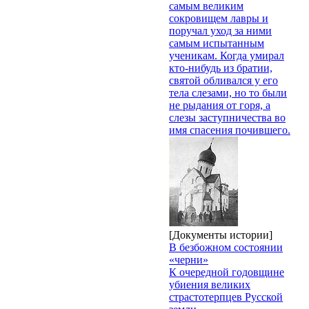
самым великим
сокровищем лавры и
поручал уход за ними
самым испытанным
ученикам. Когда умирал
кто-нибудь из братии,
святой обливался у его
тела слезами, но то были
не рыдания от горя, а
слезы заступничества во
имя спасения почившего.
[Документы истории]
В безбожном состоянии
«черни»
К очередной годовщине
убиения великих
страстотерпцев Русской