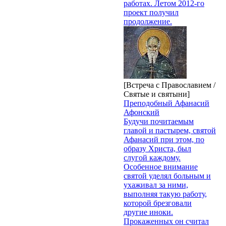
работах. Летом 2012-го
проект получил
продолжение.
[Встреча с Православием /
Святые и святыни]
Преподобный Афанасий
Афонский
Будучи почитаемым
главой и пастырем, святой
Афанасий при этом, по
образу Христа, был
слугой каждому.
Особенное внимание
святой уделял больным и
ухаживал за ними,
выполняя такую работу,
которой брезговали
другие иноки.
Прокаженных он считал