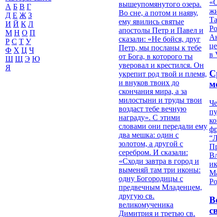
«О
вышеупомянутого озера.
А
Б
В
Г
жи
Во сне, а потом и наяву,
Д
Е
Ж
З
Т
ему явились святые
И
Й
К
Л
Р
апостолы Петр и Павел и
М
Н
О
П
Ан
сказали: «Не бойся, друг
Р
С
Т
У
це
Петр, мы посланы к тебе
Ф
Х
Ц
Ч
в 
от Бога, в которого ты
Ш
Щ
Э
Ю
уверовал и крестился. Он
Я
С
укрепит род твой и племя,
и внуков твоих до
м
скончания мира, а за
милостыни и труды твои
Че
воздаст тебе вечную
пу
награду». С этими
к
словами они передали ему
ф
два мешка: один с
“Л
золотом, а другой с
П
серебром. И сказали:
В
«Сходи завтра в город и
и
выменяй там три иконы:
М
одну Богородицы с
Ро
предвечным Младенцем,
другую св.
В
великомученика
с
Димитрия и третью св.