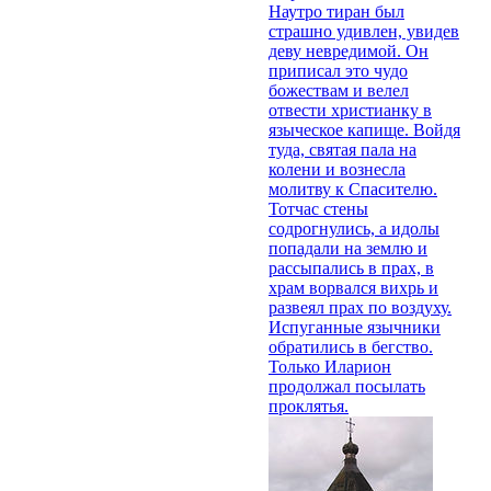
Наутро тиран был
страшно удивлен, увидев
деву невредимой. Он
приписал это чудо
божествам и велел
отвести христианку в
языческое капище. Войдя
туда, святая пала на
колени и вознесла
молитву к Спасителю.
Тотчас стены
содрогнулись, а идолы
попадали на землю и
рассыпались в прах, в
храм ворвался вихрь и
развеял прах по воздуху.
Испуганные язычники
обратились в бегство.
Только Иларион
продолжал посылать
проклятья.