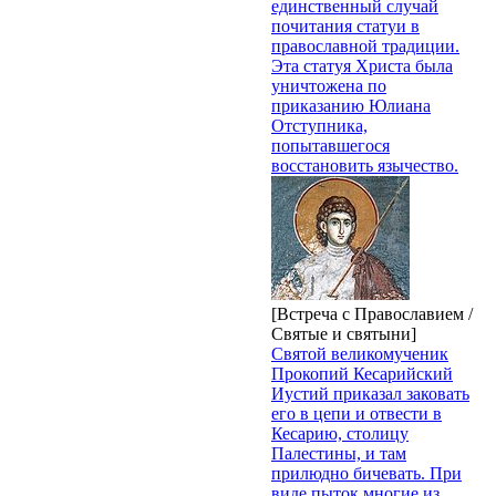
единственный случай
почитания статуи в
православной традиции.
Эта статуя Христа была
уничтожена по
приказанию Юлиана
Отступника,
попытавшегося
восстановить язычество.
[Встреча с Православием /
Святые и святыни]
Святой великомученик
Прокопий Кесарийский
Иустий приказал заковать
его в цепи и отвести в
Кесарию, столицу
Палестины, и там
прилюдно бичевать. При
виде пыток многие из