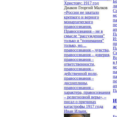
Бо
Христову: 1917 год
ли
Диакон Георгий Малков
С
«России не хватало
мо
крепкого и верного
па
монархического
п
правосознания.
ап
Правосознания – не в
П
смысле “рассуждения”
И
только и “понимания”
п
только, но…
П
правосознания – чувства,
Св
правосознания – доверия,
В
правосознания –
в 
ответственности,
м
правосознания –
на
действенной воли,
па
правосознания –
п
дисциплины,
ап
правосознания –
П
характера, правосознания
– религиозной веры», –
И
писал о причинах
ж
катастрофы 1917 года
Иван Ильин.
Б