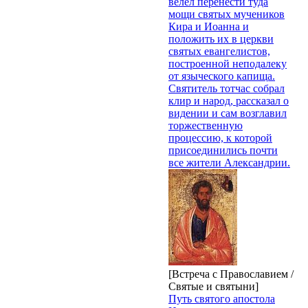
велел перенести туда
мощи святых мучеников
Кира и Иоанна и
положить их в церкви
святых евангелистов,
построенной неподалеку
от языческого капища.
Святитель тотчас собрал
клир и народ, рассказал о
видении и сам возглавил
торжественную
процессию, к которой
присоединились почти
все жители Александрии.
[Встреча с Православием /
Святые и святыни]
Путь святого апостола