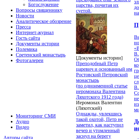
з
Богослужение
царства, почитая их
д
Вопросы священнику
суетой.
на
Новости
Аналитическое обозрение
П
Пресса
Интернет-журнал
В
Гость сайта
но
Документы истории
«
Полемика
В.
Сретенский монастырь
[Документы истории]
О
Фотогалереи
Преподобный Петр
ко
царевич и основанный им
гр
Ростовский Петровский
це
монастырь
с
(по одноименной статье
В.
иеромонаха Валентина
С
Ляхотского 1912 года)
не
Иеромонах Валентин
из
(Ляхотский)
м
Однажды, увлекшись
Мониторинг СМИ
такой охотой, Петр не
Д
Аудио
заметил, как наступил
Видео
и
вечер и утомленный
заснул на берегу
Авторы сайта