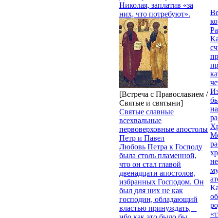
Николая, заплатив «за
Ве
них, что потребуют».
к
Ра
Ка
сч
п
п
ка
ч
Из
[Встреча с Православием /
бы
Святые и святыни]
на
Святые славные
ра
всехвальные
Х
первоверховные апостолы
М
Петр и Павел
ра
Любовь Петра к Господу
х
была столь пламенной,
н
что он стал главой
му
двенадцати апостолов,
ат
избранных Господом. Он
К
был для них не как
об
господин, обладающий
ро
властью принуждать, –
«т
ибо как это было бы