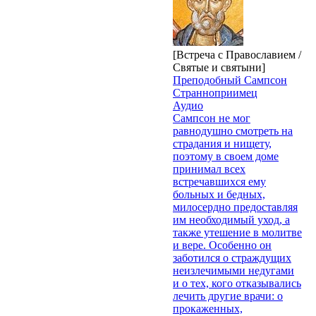
[Встреча с Православием /
Святые и святыни]
Преподобный Сампсон
Странноприимец
Аудио
Сампсон не мог
равнодушно смотреть на
страдания и нищету,
поэто­му в своем доме
принимал всех
встречавшихся ему
больных и бедных,
милосердно предоставляя
им необходимый уход, а
также утешение в молитве
и вере. Особенно он
заботился о страждущих
не­излечимыми недугами
и о тех, кого отказывались
лечить другие врачи: о
прокаженных,