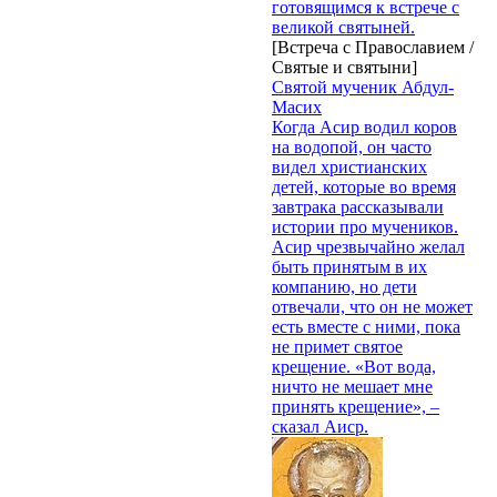
готовящимся к встрече с
великой святыней.
[Встреча с Православием /
Святые и святыни]
Святой мученик Абдул-
Масих
Когда Асир водил коров
на водопой, он часто
видел христианских
детей, которые во время
завтрака рассказывали
истории про мучеников.
Асир чрезвычайно желал
быть принятым в их
компанию, но дети
отвечали, что он не может
есть вместе с ними, пока
не примет святое
крещение. «Вот вода,
ничто не мешает мне
принять крещение», –
сказал Аиср.