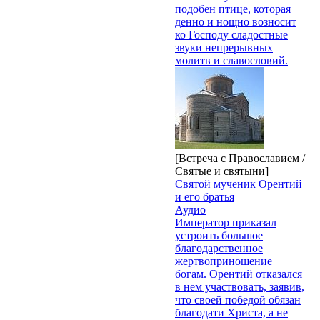
подобен птице, которая
денно и нощно воз­носит
ко Господу сладостные
звуки непрерывных
молитв и славословий.
[Встреча с Православием /
Святые и святыни]
Святой мученик Орентий
и его братья
Аудио
Император приказал
устроить большое
благодарственное
жертвоприношение
богам. Орентий отказался
в нем участвовать, заявив,
что своей победой обязан
благодати Христа, а не