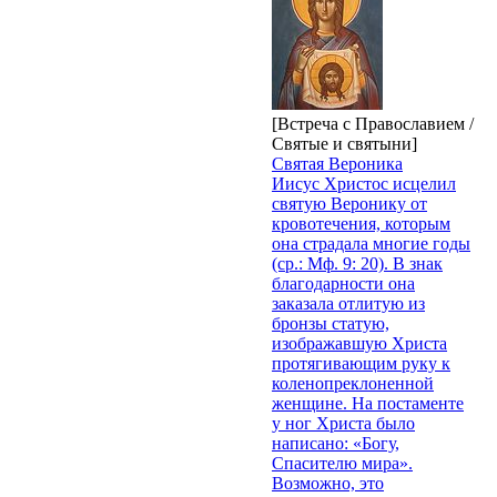
[Встреча с Православием /
Святые и святыни]
Святая Вероника
Иисус Христос исцелил
святую Веронику от
кровотечения, которым
она страдала многие годы
(ср.: Мф. 9: 20). В знак
благодарности она
заказала отлитую из
бронзы статую,
изображавшую Христа
протягивающим руку к
коленопреклоненной
женщине. На постаменте
у ног Христа было
написано: «Богу,
Спасителю мира».
Возможно, это