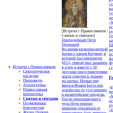
ст
в
ут
п
«
ос
[Встреча с Православием /
р
Святые и святыни]
От
Преподобный Петр
ш
Патрикий
Ш
Во время кровопролитной
це
битвы с ханом Крумом, в
ис
которой пал император
Б
(811), святой был захвачен
Фу
Встреча с Православием
в плен и вместе с 50
су
Святоотеческое
другими представителями
наследие
знати отведен в тюрьму
Г
Проповеди
на пытки. Ночью ему
Апологетика
явился Иоанн Богослов,
«
Православная
освободил от уз и перенес
н
библиотека
в византийские пределы.
«
Святые и святыни
После произошедшего
ос
Подвижники
чуда Петр принял
р
благочестия
решение отказаться от
«Ш
Жизнь Церкви
преходящих благ земного