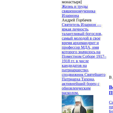
монастыря]
Жизнь и труды
священномученика
Илариона
Андрей Горбачев
Святитель Иларион —
яркая личность,
талантливый богослов,
самый молодой в свое
время архимандрит и
профессор МДА, имя
которого значилось на
Поместном Соборе 1917–
1918 гг. в числе
кандидатов на
патриаршество,
сподвижник Святейшего
В 
Патриарха Тихона,
активнейший борец с
В
обновленческим
П
расколом.
Си
пр
Бо