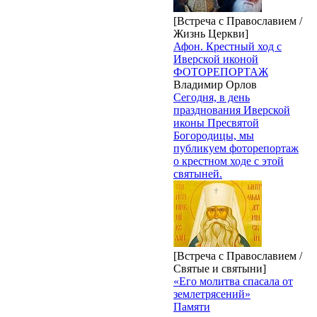
[Встреча с Православием /
Жизнь Церкви]
Афон. Крестный ход с
Иверской иконой
ФОТОРЕПОРТАЖ
Владимир Орлов
Сегодня, в день
празднования Иверской
иконы Пресвятой
Богородицы, мы
публикуем фоторепортаж
о крестном ходе с этой
святыней.
[Встреча с Православием /
Святые и святыни]
«Его молитва спасала от
землетрясений»
Памяти