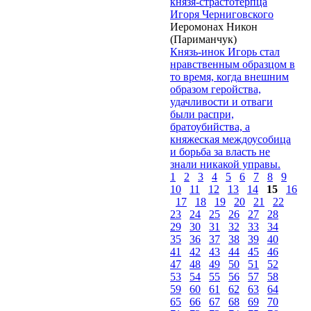
князя-страстотерпца
Игоря Черниговского
Иеромонах Никон
(Париманчук)
Князь-инок Игорь стал
нравственным образцом в
то время, когда внешним
образом геройства,
удачливости и отваги
были распри,
братоубийства, а
княжеская междоусобица
и борьба за власть не
знали никакой управы.
1
2
3
4
5
6
7
8
9
10
11
12
13
14
15
16
17
18
19
20
21
22
23
24
25
26
27
28
29
30
31
32
33
34
35
36
37
38
39
40
41
42
43
44
45
46
47
48
49
50
51
52
53
54
55
56
57
58
59
60
61
62
63
64
65
66
67
68
69
70