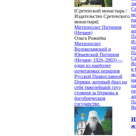
ли
С
[Сретенский монастырь /
мо
Издательство Сретенского
па
монастыря]
п
Митрополит Питирим
ап
(Нечаев)
П
Ольга Рожнёва
И
Митрополит
п
Волоколамский и
П
Юрьевский Питирим
Св
(Нечаев; 1926–2003) —
В
один из наиболее
в 
почитаемых иерархов
м
Русской Православной
на
Церкви, который брал на
па
себя тяжелейший груз
п
стояния за Церковь в
ап
богоборческом
П
государстве.
В
И
ж