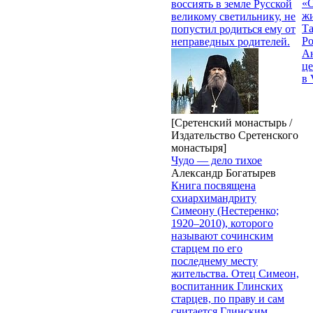
«О
воссиять в земле Русской
жи
великому светильнику, не
Т
попустил родиться ему от
Р
неправедных родителей.
Ан
це
в 
[Сретенский монастырь /
Издательство Сретенского
монастыря]
Чудо — дело тихое
Александр Богатырев
Книга посвящена
схиархимандриту
Симеону (Нестеренко;
1920–2010), которого
называют сочинским
старцем по его
последнему месту
жительства. Отец Симеон,
воспитанник Глинских
старцев, по праву и сам
считается Глинским