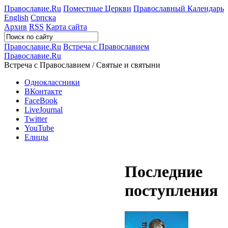
Православие.Ru
Поместные Церкви
Православный Календарь
English
Српска
Архив
RSS
Карта сайта
Православие.Ru
Встреча с Православием
Православие.Ru
Встреча с Православием / Святые и святыни
Одноклассники
ВКонтакте
FaceBook
LiveJournal
Twitter
YouTube
Елицы
Последние
поступления