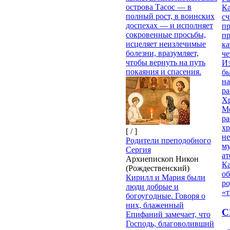
острова Тасос — в
Ка
полный рост, в воинских
сч
доспехах — и исполняет
п
сокровенные просьбы,
п
исцеляет неизлечимые
ка
болезни, вразумляет,
ч
чтобы вернуть на путь
Из
покаяния и спасения.
бы
на
ра
Х
М
ра
х
[ / ]
н
Родители преподобного
му
Сергия
ат
Архиепископ Никон
К
(Рождественский)
об
Кирилл и Мария были
ро
люди добрые и
«т
богоугодные. Говоря о
них, блаженный
С
Епифаний замечает, что
Господь, благоволивший