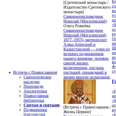
Б
[Сретенский монастырь /
ст
Издательство Сретенского
в
монастыря]
ут
Священноисповедник
п
Николай (Могилевский)
«
Ольга Рожнёва
ос
Священноисповедник
р
Николай (Могилевский;
От
1877–1955), митрополит
ш
Алма-Атинский и
Ш
Казахстанский — один из
це
великих подвижников
ис
нашего времени, человек
Б
святой жизни,
Фу
молитвенник, пастырь
су
пастырей, прошедший в
Встреча с Православием
жизни многие испытания.
Святоотеческое
Г
наследие
Проповеди
Апологетика
«
Православная
н
библиотека
«
Святые и святыни
ос
[Встреча с Православием /
Подвижники
р
Жизнь Церкви]
благочестия
«Ш