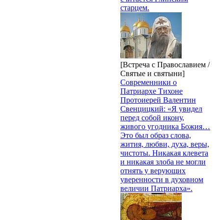
старцем.
[Встреча с Православием /
Святые и святыни]
Современники о
Патриархе Тихоне
Протоиерей Валентин
Свенцицкий: «Я увидел
перед собой икону,
живого угодника Божия…
Это был образ слова,
жития, любви, духа, веры,
чистоты. Никакая клевета
и никакая злоба не могли
отнять у верующих
уверенности в духовном
величии Патриарха».