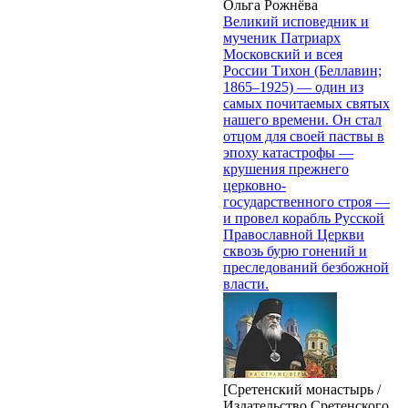
Ольга Рожнёва
Великий исповедник и
мученик Патриарх
Московский и всея
России Тихон (Беллавин;
1865–1925) — один из
самых почитаемых святых
нашего времени. Он стал
отцом для своей паствы в
эпоху катастрофы —
крушения прежнего
церковно-
государственного строя —
и провел корабль Русской
Православной Церкви
сквозь бурю гонений и
преследований безбожной
власти.
[Сретенский монастырь /
Издательство Сретенского