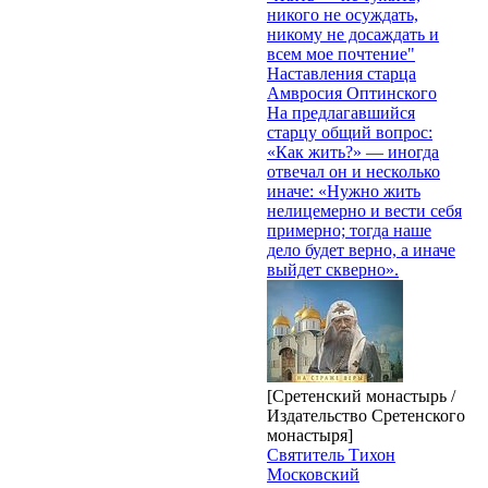
никого не осуждать,
никому не досаждать и
всем мое почтение"
Наставления старца
Амвросия Оптинского
На предлагавшийся
старцу общий вопрос:
«Как жить?» — иногда
отвечал он и несколько
иначе: «Нужно жить
нелицемерно и вести себя
примерно; тогда наше
дело будет верно, а иначе
выйдет скверно».
[Сретенский монастырь /
Издательство Сретенского
монастыря]
Святитель Тихон
Московский