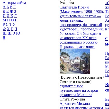
Авторы сайта
Рожнёва
«О
А
Б
В
Г
Святитель Иоанн
жи
Д
Е
Ж
З
(Максимович; 1896–1966),
Т
И
Й
К
Л
удивительный святой —
Р
М
Н
О
П
молитвенник,
Ан
Р
С
Т
У
прозорливец, блаженный
це
Ф
Х
Ц
Ч
чудотворец, проповедник,
в 
Ш
Щ
Э
Ю
богослов. Он был одним
Я
из апостолов ХХ века,
С
сохранивших Русскую
м
Церковь в рассеянии.
П
В
и
М
Ро
Ц
[Встреча с Православием /
Святые и святыни]
В
Удивительное
с
путешествие на остров
архангела Михаила
Ольга Рожнёва
Ве
Архангел Михаил
к
является многим жителям
Ра