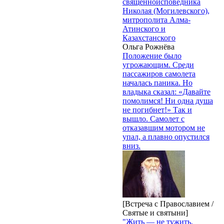
священноисповедника
Николая (Могилевского),
митрополита Алма-
Атинского и
Казахстанского
Ольга Рожнёва
Положение было
угрожающим. Среди
пассажиров самолета
началась паника. Но
владыка сказал: «Давайте
помолимся! Ни одна душа
не погибнет!» Так и
вышло. Самолет с
отказавшим мотором не
упал, а плавно опустился
вниз.
[Встреча с Православием /
Святые и святыни]
"Жить — не тужить,