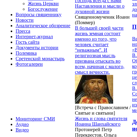
Господь всегда с нами
Жизнь Церкви
з
Наставления и мысли о
Богослужение
д
духовной жизни
Вопросы священнику
на
Cвященномученик Иоанн
Новости
(Поммер)
Аналитическое обозрение
П
В большей своей части
Пресса
жизнь земная состоит
Интернет-журнал
В
именно из того, что
Гость сайта
но
человек считает
Документы истории
«
“неважным”. И
Полемика
В.
религиозная мысль
Сретенский монастырь
О
призвана отыскать во
Фотогалереи
ко
всем, начиная с малого,
гр
смысл вечности.
це
с
В.
С
не
из
[Встреча с Православием /
м
Святые и святыни]
Жизнь и слова святителя
Мониторинг СМИ
Д
Иоанна Шанхайского
Аудио
и
Протоиерей Петр
Видео
Перекрестов, Ольга