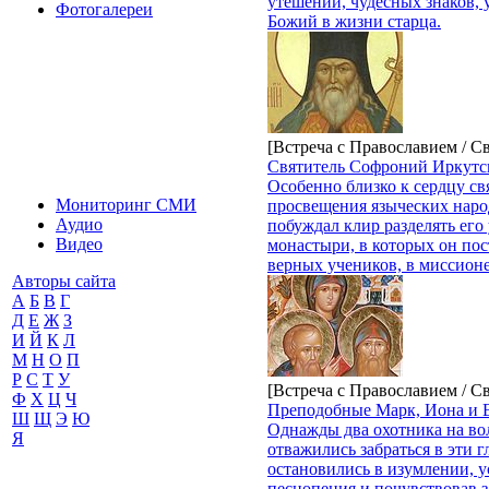
утешений, чудесных знаков,
Фотогалереи
Божий в жизни старца.
[Встреча с Православием / С
Святитель Софроний Иркутс
Особенно близко к сердцу св
Мониторинг СМИ
просвещения языческих наро
Аудио
побуждал клир разделять его
Видео
монастыри, в которых он пос
верных учеников, в миссион
Авторы сайта
А
Б
В
Г
Д
Е
Ж
З
И
Й
К
Л
М
Н
О
П
Р
С
Т
У
[Встреча с Православием / С
Ф
Х
Ц
Ч
Преподобные Марк, Иона и 
Ш
Щ
Э
Ю
Однажды два охотника на вол
Я
отважились забраться в эти г
остановились в изумлении, 
песнопения и почувствовав з