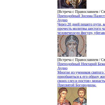
[Встреча с Православием / С
Преподобный Зосима Палес
Аудио
Через 20 дней пешего пути, к
прочесть молитвы шестого ча
человеческую фигуру, убега
[Встреча с Православием / С
Преподобный Нектарий Беж
Аудио
Многие из учеников святого
приобщиться к его образу жи
своих слез и постов» монаст
Пресвятой Богородицы.