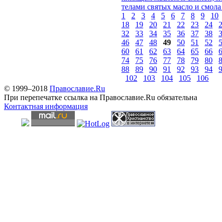
телами святых масло и смола
1
2
3
4
5
6
7
8
9
10
18
19
20
21
22
23
24
32
33
34
35
36
37
38
46
47
48
49
50
51
52
60
61
62
63
64
65
66
74
75
76
77
78
79
80
88
89
90
91
92
93
94
102
103
104
105
106
© 1999–2018
Православие.Ru
При перепечатке ссылка на Православие.Ru обязательна
Контактная информация