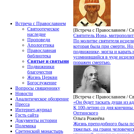
Встреча с Православием
Святоотеческое
[Встреча с Православием / С
наследие
Святитель Иона, митрополит
Проповеди
По молитве святителя исцели
Апологетика
которая была при смерти. Но
Православная
подвижнике, могла и карать 
библиотека
усомнившийся в чуде исцеле
Святые и святыни
поражен смертью.
Подвижники
благочестия
Жизнь Церкви
Богослужение
Вопросы священнику
Новости
[Встреча с Православием / С
Аналитическое обозрение
«Он будет таскать души из ад
Пресса
К 100-летию со дня кончины
Интернет-журнал
Оптинского
Гость сайта
Ольга Рожнёва
Документы истории
Жизнь преподобного была по
Полемика
тяжелых, на грани человечес
Сретенский монастырь