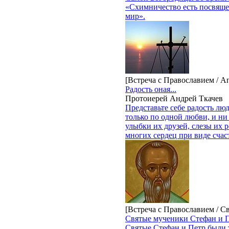
«Схимничество есть посвящен
мир».
[Встреча с Православием / А
Радость оная...
Протоиерей Андрей Ткачев
Представьте себе радость лю
только по одной любви, и ни
улыбки их друзей, слезы их 
многих сердец при виде счас
[Встреча с Православием / С
Святые мученики Стефан и П
Святые Стефан и Петр были 