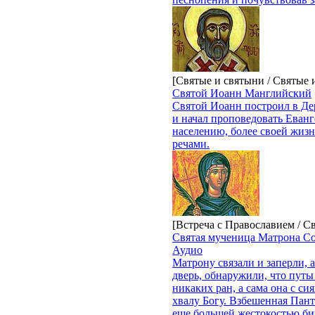
[Святые и святыни / Святые
Святой Иоанн Манглийский
Святой Иоанн построил в Де
и начал проповедовать Еван
населению, более своей жиз
речами.
[Встреча с Православием / С
Святая мученица Матрона С
Аудио
Матрону связали и заперли, а
дверь, обнаружили, что путы 
никаких ран, а сама она с с
хвалу Богу. Взбешенная Пант
еще большей жестокостью би