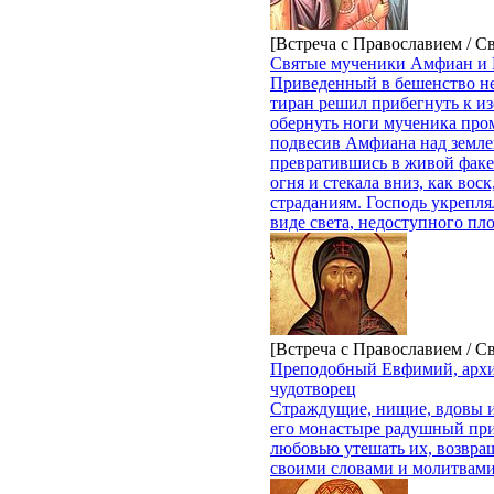
[Встреча с Православием / С
Святые мученики Амфиан и 
Приведенный в бешенство не
тиран решил прибегнуть к и
обернуть ноги мученика про
подвесив Амфиана над земле
превратившись в живой факел,
огня и стекала вниз, как воск
страдани­ям. Господь укрепля
виде света, недоступного пло
[Встреча с Православием / С
Преподобный Евфимий, архи
чудотворец
Страждущие, нищие, вдовы и
его монастыре радушный при
любовью утешать их, возвращ
своими словами и молитвами