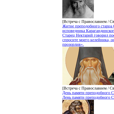
[Встреча с Православием / С
Житие преподобного старца 
исповедника Карагандинско
Старец Нектарий говорил по
спросите моего келейника, о
прозорлив».
[Встреча с Православием / С
День памяти преподобного С
День памяти преподобного С