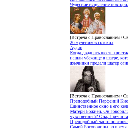
Чудесное исцеление повторил
[Встреча с Православием / С
26 мучеников готских
Аудио
Когда двадцать шесть христи
нашли убежище в шатре, кот
язычники предали шатер огн
[Встреча с Православием / С
Преподобный Парфений Кие
Единственное окно в его кел
Матери Божией. Он говорил: 
чувственный? Она, Пречистая
Преподобный часто повторял
Самой Богородицы во время 