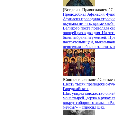
[Встреча с Православием / С
Преподобная Афанасия Чудо
Афанасия проводила строгу
вкушала ничего, кроме хлеба 
Великого поста позволяла с
овощей раз в два дня. На че
была избрана игу­меньей. Пр
настоятельницей, выка­зывала
невозможно было отличить от
[Святые и святыни / Святые
Шесть тысяч преподобномуч
Гареджийских
Шах увидел множество огней
монастырей, держа в руках с
вокруг соборного храма. «Раз
мечом?» – спросил шах.