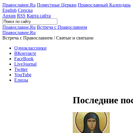
Православие.Ru
Поместные Церкви
Православный Календарь
English
Српска
Архив
RSS
Карта сайта
Православие.Ru
Встреча с Православием
Православие.Ru
Встреча с Православием / Святые и святыни
Одноклассники
ВКонтакте
FaceBook
LiveJournal
Twitter
YouTube
Елицы
Последние по