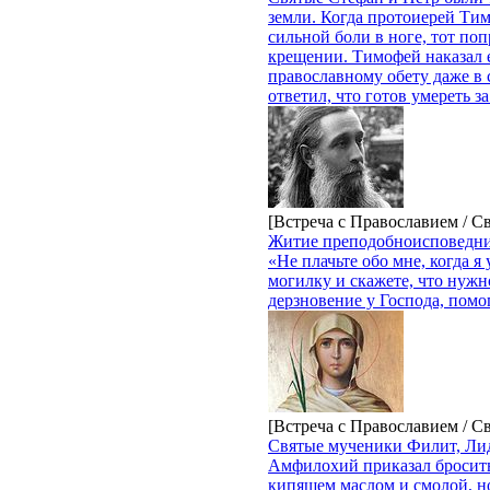
земли. Когда протоиерей Ти
сильной боли в ноге, тот поп
крещении. Тимофей наказал 
православному обету даже в 
ответил, что готов умереть з
[Встреча с Православием / С
Житие преподобноисповедни
«Не плачьте обо мне, когда я
могилку и скажете, что нужно
дерзновение у Господа, помо
[Встреча с Православием / С
Святые мученики Филит, Ли
Амфилохий приказал бросить
кипящем маслом и смолой, н