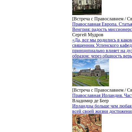
[Встреча с Православием / С
Православная Европа. Статья
Венгрия: радость миссионерс
Сергей Мудров
«Да, все мы родились в како
священник Успенского кафедр
принципиально влияет на ду
образом: через общность веры
[Встреча с Православием / С
Православная Ирландия. Час
Владимир де Беер
Ирландцы больше чем любая 
всей своей жизни достижени