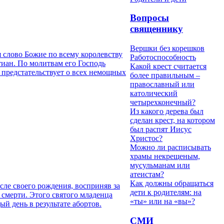
Вопросы
священнику
Вершки без корешков
я слово Божие по всему королевству
Работоспособность
тиан. По молитвам его Господь
Какой крест считается
 предстательствует о всех немощных
более правильным –
православный или
католический
четырехконечный?
Из какого дерева был
сделан крест, на котором
был распят Иисус
Христос?
Можно ли расписывать
храмы некрещеным,
мусульманам или
атеистам?
Как должны обращаться
сле своего рождения, восприняв за
дети к родителям: на
е смерти. Этого святого младенца
«ты» или на «вы»?
й день в результате абортов.
СМИ