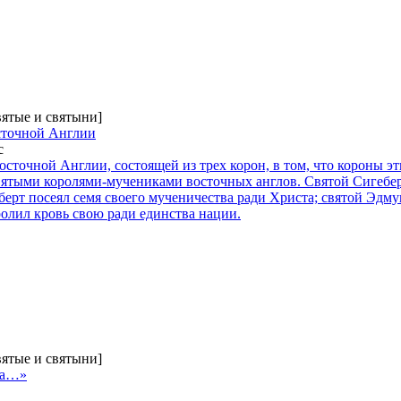
вятые и святыни]
сточной Англии
с
точной Англии, состоящей из трех корон, в том, что короны эт
вятыми королями-мучениками восточных англов. Святой Сигебер
берт посеял семя своего мученичества ради Христа; святой Эдм
олил кровь свою ради единства нации.
вятые и святыни]
та…»