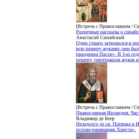
[Встреча с Православием / С
Различные рассказы о синай
Анастасий Синайский
Один старец затворился в пе
всю пещеру жуками: они были 
праздника Пасхи». В 3-ю се
пещеру, уничтожили жуков и 
[Встреча с Православием / С
Православная Ирландия. Час
Владимир де Беер
Незадолго до св. Патрика в
исповедовавшими Христа».