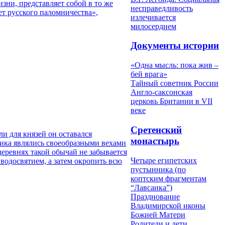
зни, представляет собой в то же
несправедливость
ет русского паломничества»,
излечивается
милосердием
Документы истории
«Одна мысль: пока жив –
бей врага»
Тайный советник России
Англо-саксонская
церковь Британии в VII
веке
Сретенский
и для князей он оставался
монастырь
ника являлись своеобразными вехами
 деревнях такой обычай не забывается
Четыре египетских
 водосвятием, а затем окропить всю
пустынника (по
коптским фрагментам
“Лавсаика”)
Празднование
Владимирской иконы
Божией Матери
Родители и дети