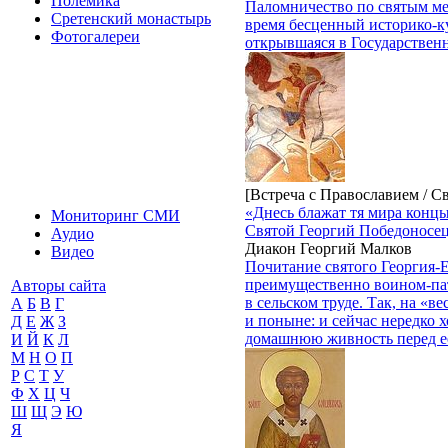
Полемика
Паломничество по святым мес
Сретенский монастырь
время бесценный историко-ку
Фотогалереи
открывшаяся в Государствен
[Встреча с Православием / С
«Днесь блажат тя мира кон
Мониторинг СМИ
Святой Георгий Победоносец
Аудио
Диакон Георгий Малков
Видео
Почитание святого Георгия-Е
преимущественно воином-пат
Авторы сайта
в сельском труде. Так, на «в
А
Б
В
Г
и поныне: и сейчас нередко 
Д
Е
Ж
З
домашнюю живность перед е
И
Й
К
Л
М
Н
О
П
Р
С
Т
У
Ф
Х
Ц
Ч
Ш
Щ
Э
Ю
Я