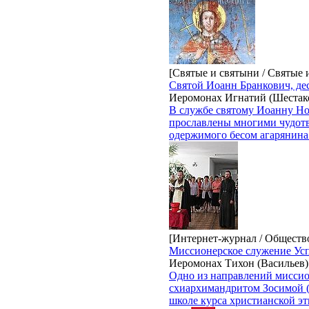
[Святые и святыни / Святые
Святой Иоанн Бранкович, де
Иеромонах Игнатий (Шестак
В службе святому Иоанну Нов
прославлены многими чудотв
одержимого бесом агарянина
[Интернет-журнал / Обществ
Миссионерское служение Ус
Иеромонах Тихон (Васильев)
Одно из направлений миссио
схиархимандритом Зосимой (С
школе курса христианской эт