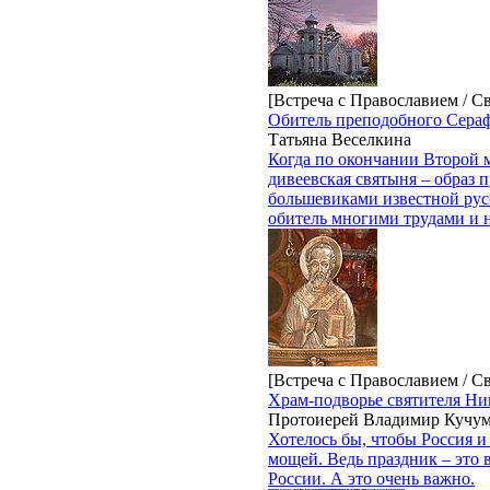
[Встреча с Православием / С
Обитель преподобного Сера
Татьяна Веселкина
Когда по окончании Второй 
дивеевская святыня – образ 
большевиками известной рус
обитель многими трудами и н
[Встреча с Православием / С
Храм-подворье святителя Ник
Протоиерей Владимир Кучу
Хотелось бы, чтобы Россия и
мощей. Ведь праздник – это в
России. А это очень важно.