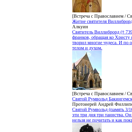
[Встреча с Православием / С
Житие святителя Виллиброрд
Алкуин
Святитель Виллиброрд († 739
франков, обращая ко Христу 
творил многие чудеса. И по
телом и духом.
[Встреча с Православием / С
Святой Румвольд Бакингемск
Протоиерей Андрей Филлип
Святой Румвольд (память 3/1
эти три дня три таинства. Он
нельзя не почитать и как по