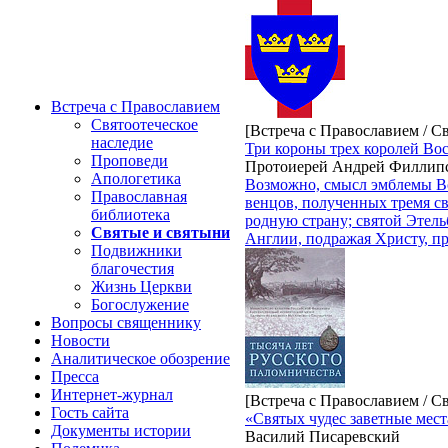
Встреча с Православием
Святоотеческое
[Встреча с Православием / С
наследие
Три короны трех королей Во
Проповеди
Протоиерей Андрей Филлип
Апологетика
Возможно, смысл эмблемы Вос
Православная
венцов, полученных тремя с
библиотека
родную страну; святой Этель
Святые и святыни
Англии, подражая Христу, пр
Подвижники
благочестия
Жизнь Церкви
Богослужение
Вопросы священнику
Новости
Аналитическое обозрение
Пресса
Интернет-журнал
[Встреча с Православием / С
Гость сайта
«Святых чудес заветные мес
Документы истории
Василий Писаревский