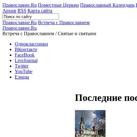
Православие.Ru
Поместные Церкви
Православный Календарь
Архив
RSS
Карта сайта
Православие.Ru
Встреча с Православием
Православие.Ru
Встреча с Православием / Святые и святыни
Одноклассники
ВКонтакте
FaceBook
LiveJournal
Twitter
YouTube
Елицы
Последние по