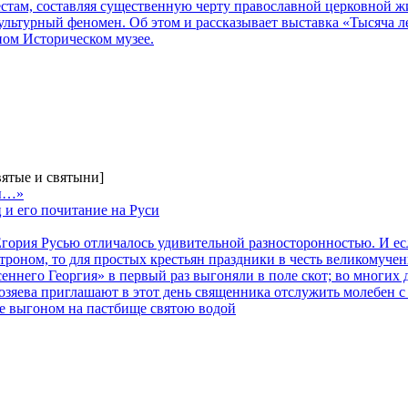
там, составляя существенную черту православной церковной жи
льтурный феномен. Об этом и рассказывает выставка «Тысяча л
ном Историческом музее.
вятые и святыни]
цы…»
 и его почитание на Руси
гория Русью отличалось удивительной разносторонностью. И есл
роном, то для простых крестьян праздники в честь великомуче
есеннего Георгия» в первый раз выгоняли в поле скот; во многих
хозяева приглашают в этот день священника отслужить молебен с
е выгоном на пастбище святою водой