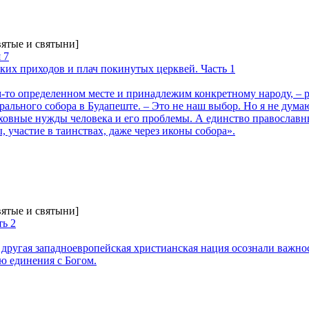
вятые и святыни]
 7
ких приходов и плач покинутых церквей. Часть 1
м-то определенном месте и принадлежим конкретному народу, – 
ального собора в Будапеште. – Это не наш выбор. Но я не дума
ховные нужды человека и его проблемы. А единство православ
, участие в таинствах, даже через иконы собора».
вятые и святыни]
ть 2
другая западноевропейская христианская нация осознали важнос
ю единения с Богом.