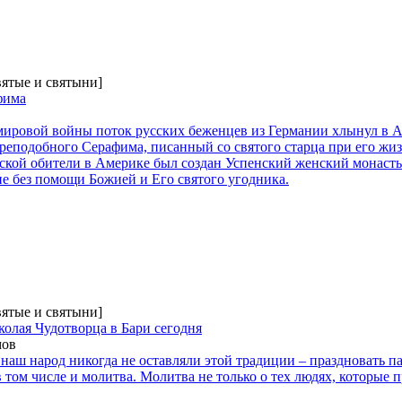
вятые и святыни]
фима
мировой войны поток русских беженцев из Германии хлынул в А
преподобного Серафима, писанный со святого старца при его жи
ской обители в Америке был создан Успенский женский монаст
е без помощи Божией и Его святого угодника.
вятые и святыни]
олая Чудотворца в Бари сегодня
мов
 наш народ никогда не оставляли этой традиции – праздновать па
 том числе и молитва. Молитва не только о тех людях, которые п