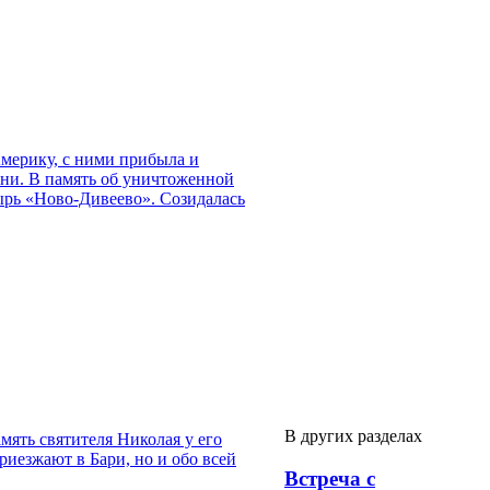
мерику, с ними прибыла и
зни. В память об уничтоженной
ырь «Ново-Дивеево». Созидалась
В других разделах
мять святителя Николая у его
риезжают в Бари, но и обо всей
Встреча с