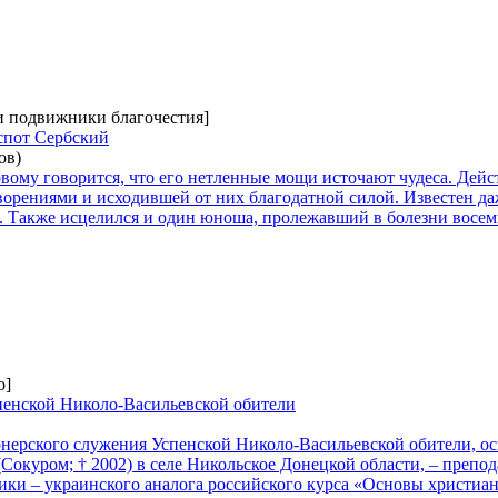
 и подвижники благочестия]
спот Сербский
ов)
ому говорится, что его нетленные мощи источают чудеса. Дейс
орениями и исходившей от них благодатной силой. Известен да
. Также исцелился и один юноша, пролежавший в болезни восемь
о]
пенской Николо-Васильевской обители
нерского служения Успенской Николо-Васильевской обители, 
окуром; † 2002) в селе Никольское Донецкой области, – препод
ики – украинского аналога российского курса «Основы христиан