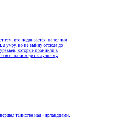
т тем, кто подвизается, наполнил
, я умру, но не выйду отсюда до
уравьев, которые проникли в
о все происходит к лучшему.
овершал таинства над «ирландцами,