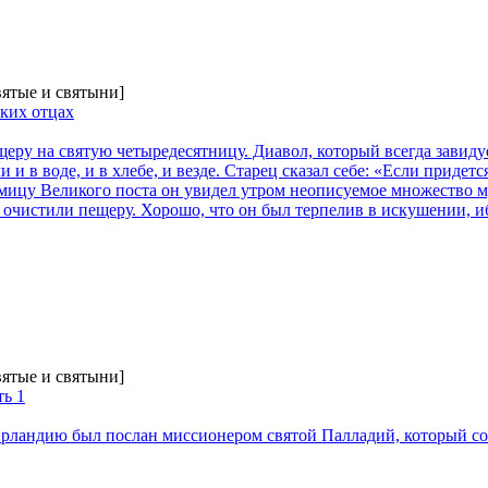
вятые и святыни]
ских отцах
щеру на святую четыредесятницу. Диавол, который всегда завидуе
и в воде, и в хлебе, и везде. Старец сказал себе: «Если придется
дмицу Великого поста он увидел утром неописуемое множество м
очистили пещеру. Хорошо, что он был терпелив в искушении, иб
вятые и святыни]
ть 1
 Ирландию был послан миссионером святой Палладий, который с