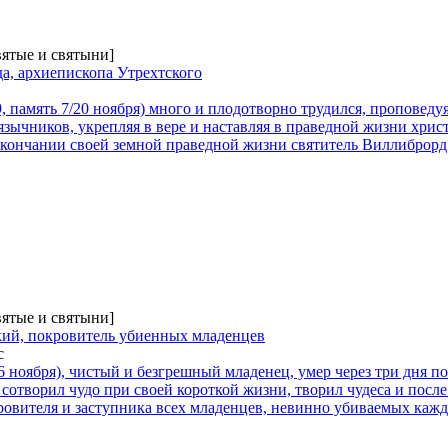
вятые и святыни]
а, архиепископа Утрехтского
, память 7/20 ноября) много и плодотворно трудился, проповеду
язычников, укрепляя в вере и наставляя в праведной жизни хрис
 окончании своей земной праведной жизни святитель Виллиброрд
вятые и святыни]
ий, покровитель убиенных младенцев
с
6 ноября), чистый и безгрешный младенец, умер через три дня по
 сотворил чудо при своей короткой жизни, творил чудеса и посл
кровителя и заступника всех младенцев, невинно убиваемых кажды