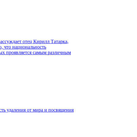
рассуждает отец Кирилл Татарка,
ю, что национальность
ных проявляется самым различным
ть удаления от мира и посвящения