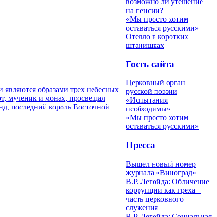
возможно ли утешение
на пенсии?
«Мы просто хотим
оставаться русскими»
Отелло в коротких
штанишках
Гость сайта
Церковный орган
и являются образами трех небесных
русской поэзии
т, мученик и монах, просвещал
«Испытания
унд, последний король Восточной
необходимы»
«Мы просто хотим
оставаться русскими»
Пресса
Вышел новый номер
журнала «Виноград»
В.Р. Легойда: Обличение
коррупции как греха –
часть церковного
служения
В.Р. Легойда: Социальная