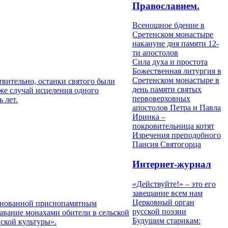
Православием.
Всенощное бдение в
Сретенском монастыре
накануне дня памяти 12-
ти апостолов
Сила духа и простота
Божественная литургия в
Сретенском монастыре в
твительно, останки святого были
день памяти святых
же случай исцеления одного
первоверховных
 лет.
апостолов Петра и Павла
Иринка –
покровительница котят
Изречения преподобного
Паисия Святогорца
Интернет-журнал
«Действуйте!» – это его
завещание всем нам
Церковный орган
основанной приснопамятным
русской поэзии
авание монахами обители в сельской
Будущим старикам:
ской культуры».