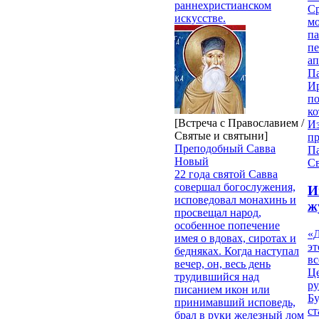
раннехристианском
С
искусстве.
мо
па
п
ап
П
И
п
ко
[Встреча с Православием /
И
Святые и святыни]
п
Преподобный Савва
П
Новый
Св
22 года святой Савва
совершал богослужения,
И
исповедовал монахинь и
ж
просвещал народ,
особенное попечение
«Д
имея о вдовах, сиротах и
эт
бедняках. Когда наступал
вс
вечер, он, весь день
Ц
трудившийся над
ру
писанием икон или
Б
принимавший исповедь,
ст
брал в руки железный лом