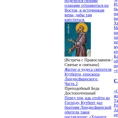
поделился своими
Из
планами отправиться на
бы
Восток, к источникам
на
веры, дабы там
ра
креститься.
Х
М
ра
х
н
му
ат
К
[Встреча с Православием /
об
Святые и святыни]
ро
Житие и чудеса святителя
«т
Кутберта, епископа
Линдисфарнского.
С
Часть 2
Преподобный Беда
«О
Достопочтенный
жи
Перед тем, как отойти ко
Т
Господу, Кутберт дал
Р
братиям Линдисфарнской
Ан
обители такое
це
наставление: «Храните