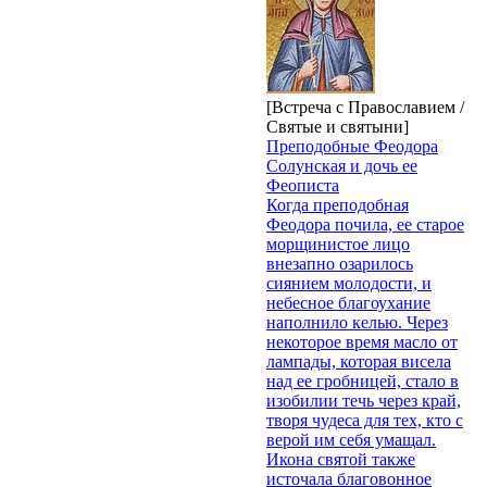
[Встреча с Православием /
Святые и святыни]
Преподобные Феодора
Солунская и дочь ее
Феописта
Когда преподобная
Феодора почила, ее старое
морщинистое лицо
внезапно озарилось
сиянием молодости, и
небесное благоухание
наполнило келью. Через
некоторое время масло от
лампады, которая висела
над ее гробницей, стало в
изобилии течь через край,
творя чудеса для тех, кто с
верой им себя умащал.
Икона святой также
источала благовонное