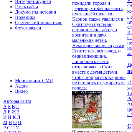
В.
Интернет-журнал
покидали города и
О
Гость сайта
деревни, чтобы населить
ко
Документы истории
пустыни Египта, св.
гр
Полемика
Карион также удалился в
це
Сретенский монастырь
Скитскую пустыню,
с
Фотогалереи
оставив жене заботу о
В.
воспитании двух
С
маленьких детей.
не
Некоторое время спустя в
из
Египте начался голод, и
м
бедная женщина,
лишившись всего,
Д
отправилась в Скит
и
вместе с двумя детьми,
чтобы попросить Кариона
Мониторинг СМИ
не оставить их умирать от
«О
Аудио
голода.
жи
Видео
Т
Р
Авторы сайта
Ан
А
Б
В
Г
це
Д
Е
Ж
З
в 
И
Й
К
Л
М
Н
О
П
С
Р
С
Т
У