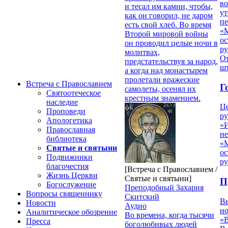
в
и тесал им камни, чтобы,
ут
как он говорил, не даром
п
есть свой хлеб. Во время
«
Второй мировой войны
ос
он проводил целые ночи в
р
молитвах,
От
предстательствуя за народ,
ш
а когда над монастырем
пролетали вражеские
Встреча с Православием
Г
самолеты, осенял их
Святоотеческое
крестным знамением.
наследие
Ц
Проповеди
ру
Апологетика
«
Православная
н
библиотека
«
Святые и святыни
ос
Подвижники
р
благочестия
[Встреча с Православием /
Жизнь Церкви
Святые и святыни]
П
Богослужение
Преподобный Захария
Вопросы священнику
Скитский
В
Новости
Аудио
но
Аналитическое обозрение
Во времена, когда тысячи
«
Пресса
боголюбивых людей