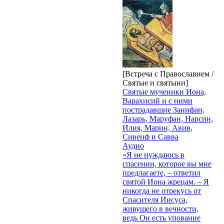
[Встреча с Православием /
Святые и святыни]
Святые мученики Иона,
Варахисий и с ними
пострадавшие Занифан,
Лазарь, Маруфан, Нарсин,
Илия, Марин, Авив,
Сивеиф и Савва
Аудио
«Я не нуждаюсь в
спасении, которое вы мне
предлагаете, – ответил
святой Иона жрецам. – Я
никогда не отрекусь от
Спасителя Иисуса,
живущего в вечности,
ведь Он есть упование