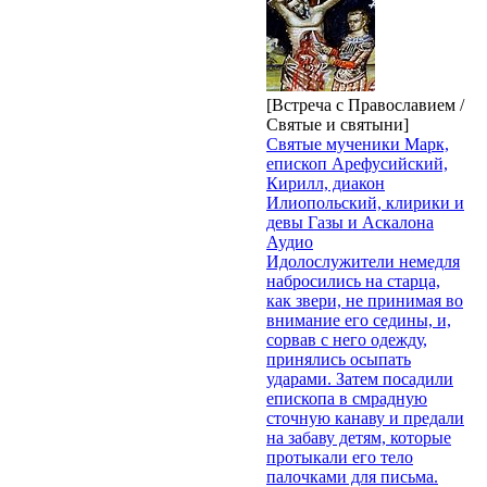
[Встреча с Православием /
Святые и святыни]
Святые мученики Марк,
епископ Арефусийский,
Кирилл, диакон
Илиопольский, клирики и
девы Газы и Аскалона
Аудио
Идолослужители немедля
набросились на старца,
как звери, не принимая во
внимание его седины, и,
сорвав с него одежду,
принялись осыпать
ударами. Затем посадили
епископа в смрадную
сточную канаву и предали
на забаву детям, которые
протыкали его тело
палочками для письма.