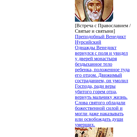
[Встреча с Православием /
Святые и святыни]
Преподобный Венедикт
Нурсийский
Однажды Венедикт
вернулся с поля и увидел
у дверей монастыря
бездыханное тело
ребенка, положенное туда
его отцом. Движимый
состраданием, он умолил
Господа, ради веры
убитого горем отца,
вернуть мальчику жизнь.
Слова святого обладали
божественной силой и
могли даже нака­зывать
или освобождать души
умерших.