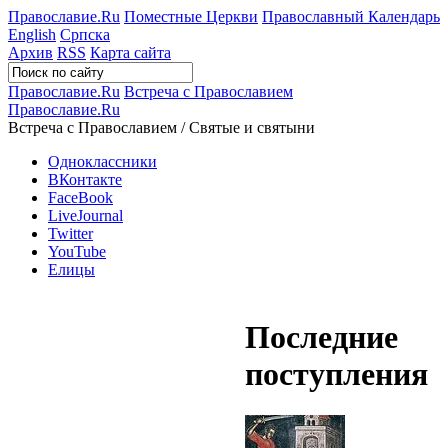
Православие.Ru
Поместные Церкви
Православный Календарь
English
Српска
Архив
RSS
Карта сайта
Православие.Ru
Встреча с Православием
Православие.Ru
Встреча с Православием / Святые и святыни
Одноклассники
ВКонтакте
FaceBook
LiveJournal
Twitter
YouTube
Елицы
Последние
поступления