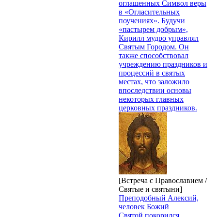
оглашенных Символ веры
в «Огласительных
поучениях». Будучи
«пастырем добрым»,
Кирилл мудро управлял
Святым Городом. Он
также способствовал
учреждению праздников и
процессий в святых
местах, что заложило
впоследствии основы
некоторых главных
церковных праздников.
[Встреча с Православием /
Святые и святыни]
Преподобный Алексий,
человек Божий
Святой покорился