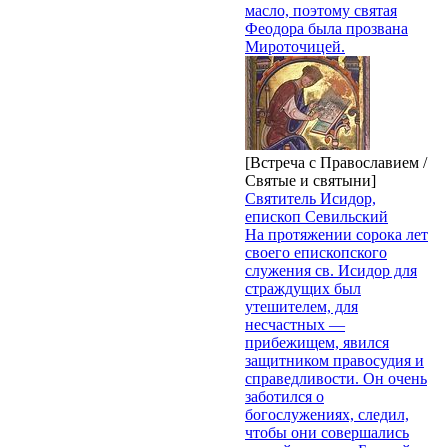
масло, поэтому святая
Феодора была прозвана
Мироточицей.
[Встреча с Православием /
Святые и святыни]
Святитель Исидор,
епископ Севильский
На протяжении сорока лет
своего епископского
служения св. Исидор для
страждущих был
утешителем, для
несчастных —
прибежищем, явился
защитником правосудия и
справедливости. Он очень
заботился о
богослужениях, следил,
чтобы они совершались