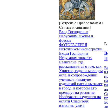
[Встреча с Православием /
Святые и святыни]
Вход Господень в
Иерусалим: иконы и
фрески
В 
ФОТОГАЛЕРЕЯ
Источником иконографии
В
Входа Господня в
Иерусалим является
П
Евангелие, где
рассказывается о том, как
В
Христос, сидя на молодом
в 
осле, в сопровождении
м
учеников накануне
на
иудейской пасхи въезжает
па
в город, в котором Его
ап
предадут на распятие.
Си
Изображения едущего на
пр
осляти Спасителя
Бо
известны уже в
ли