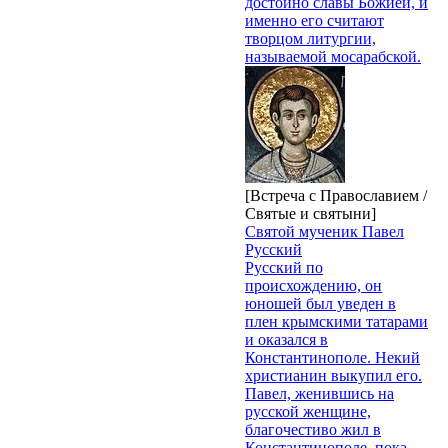
достойно славы Божией, и
именно его считают
творцом литургии,
называемой мосарабской.
[Встреча с Православием /
Святые и святыни]
Святой мученик Павел
Русский
Русский по
происхождению, он
юношей был уведен в
плен крымскими татарами
и оказался в
Константинополе. Некий
христианин выкупил его.
Павел, женившись на
русской женщине,
благочестиво жил в
Константинополе, пока