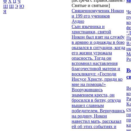
м
[Встреча с Православием /
Ф
Х
Ц
Ч
Святые и святыни]
Ш
Щ
Э
Ю
Священномученик Никон
Я
Че
и 199 его учеников
пу
Аудио
к
Сын язычника и
ф
христианки, святой
“Л
Никон был взят на службу
П
в армию и однажды в бою
В
оказался в ситуации, когда
и
его жизни угрожала
М
опасность. Тогда он
Ро
вспомнил наставления
благочестивой матери и
В
воскликнул: «Господи
с
Иисусе Христе, приди ко
мне на помощь!»
Ве
Вооружившись
к
знамением креста, он
Ра
бросился в битву, откуда
Ка
вышел славным
сч
победителем. Вернувшись
п
на родину, Никон
п
навестил мать, рассказал
ка
ей об этих событиях и
ч