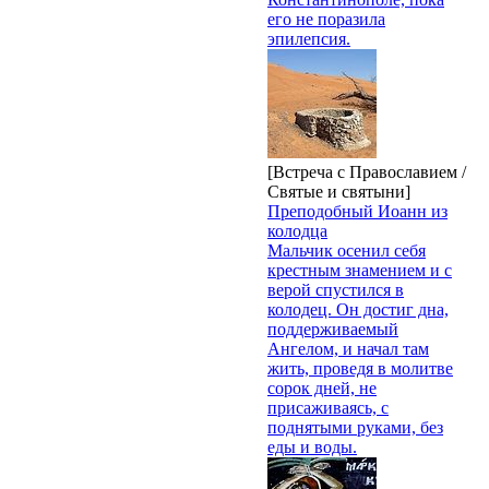
его не поразила
эпилепсия.
[Встреча с Православием /
Святые и святыни]
Преподобный Иоанн из
колодца
Мальчик осенил себя
крестным знамением и с
верой спустился в
колодец. Он достиг дна,
поддерживаемый
Ангелом, и начал там
жить, проведя в молитве
сорок дней, не
присаживаясь, с
поднятыми руками, без
еды и воды.