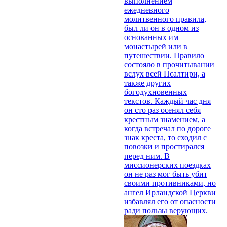
выполнением
ежедневного
молитвенного правила,
был ли он в одном из
основанных им
монастырей или в
путешествии. Правило
состояло в прочитывании
вслух всей Псалтири, а
также других
богодухновенных
текстов. Каждый час дня
он сто раз осенял себя
крестным знамением, а
когда встречал по дороге
знак креста, то сходил с
повозки и простирался
перед ним. В
миссионерских поездках
он не раз мог быть убит
своими противниками, но
ангел Ирландской Церкви
избавлял его от опасности
ради пользы верующих.