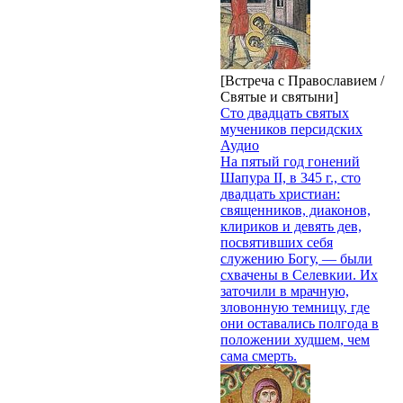
[Встреча с Православием /
Святые и святыни]
Сто двадцать святых
мучеников персидских
Аудио
На пятый год гонений
Шапура II, в 345 г., сто
двадцать христиан:
священников, диаконов,
клириков и девять дев,
посвятивших себя
служению Богу, — были
схвачены в Селевкии. Их
заточили в мрачную,
зловонную темницу, где
они оставались полгода в
положении худшем, чем
сама смерть.