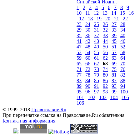
Синайской Иоанн.
1
2
3
4
5
6
7
8
9
10
11
12
13
14
15
16
17
18
19
20
21
22
23
24
25
26
27
28
29
30
31
32
33
34
35
36
37
38
39
40
41
42
43
44
45
46
47
48
49
50
51
52
53
54
55
56
57
58
59
60
61
62
63
64
65
66
67
68
69
70
71
72
73
74
75
76
77
78
79
80
81
82
83
84
85
86
87
88
89
90
91
92
93
94
95
96
97
98
99
100
101
102
103
104
105
106
© 1999–2018
Православие.Ru
При перепечатке ссылка на Православие.Ru обязательна
Контактная информация