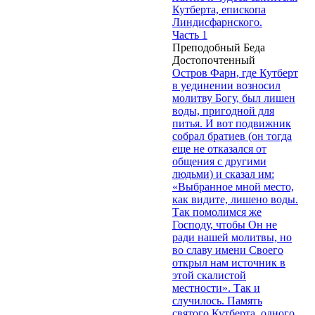
Кутберта, епископа
Линдисфарнского.
Часть 1
Преподобный Беда
Достопочтенный
Остров Фарн, где Кутберт
в уединении возносил
молитву Богу, был лишен
воды, пригодной для
питья. И вот подвижник
собрал братиев (он тогда
еще не отказался от
общения с другими
людьми) и сказал им:
«Выбранное мной место,
как видите, лишено воды.
Так помолимся же
Господу, чтобы Он не
ради нашей молитвы, но
во славу имени Своего
открыл нам источник в
этой скалистой
местности». Так и
случилось. Память
святого Кутберта, одного