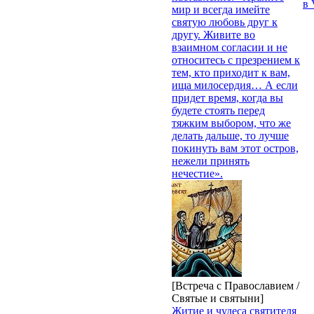
в 
мир и всегда имейте
святую любовь друг к
другу. Живите во
взаимном согласии и не
относитесь с презрением к
тем, кто приходит к вам,
ища милосердия… А если
придет время, когда вы
будете стоять перед
тяжким выбором, что же
делать дальше, то лучше
покинуть вам этот остров,
нежели принять
нечестие».
[Встреча с Православием /
Святые и святыни]
Житие и чудеса святителя