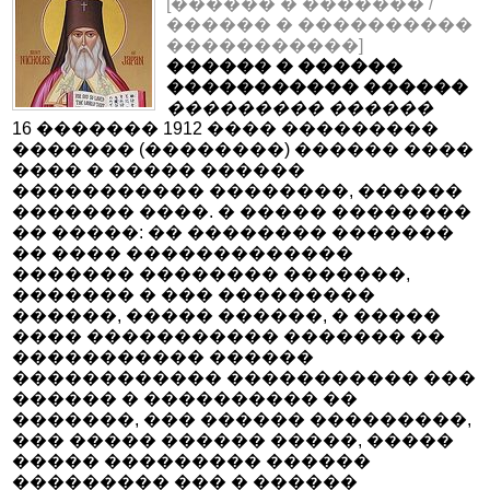
[������ � ������� /
������ � ����������
�����������]
������ � ������
����������� ������
��������� ������
16 ������� 1912 ���� ���������
������� (��������) ������ ����
���� � ����� ������
����������� ��������, ������
������� ����. � ����� ��������
�� �����: �� �������� �������
�� ���� �������������
������� �������� �������,
������� � ��� ���������
������, ����� ������, � �����
���� ����������� ������� ��
����������� ������
������������ ����������� ���
������ � ���������� ��
�������, ��� ������ ���������,
��� ����� ������ �����, �����
����� ��������� ������
��������� ��� � ������