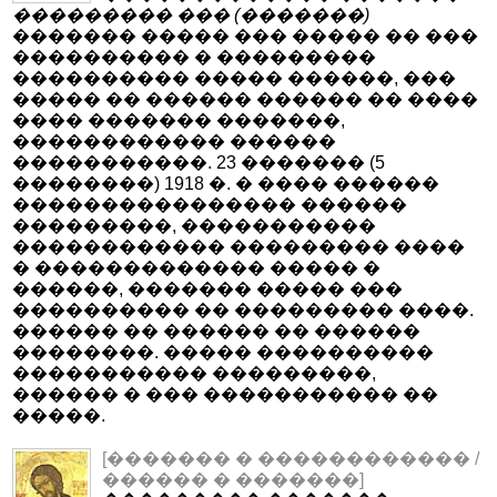
��������� ��� (�������)
������� ����� ��� ����� �� ���
���������� � ���������
���������� ����� ������, ���
����� �� ������ ������ �� ����
���� ������� �������,
������������ ������
�����������. 23 ������� (5
��������) 1918 �. � ���� ������
���������������� ������
���������, �����������
������������ ��������� ����
� ������������� ����� �
������, ������� ����� ���
���������� �� ��������� ����.
������ �� ������ �� ������
��������. ����� ����������
����������� ���������,
������ � ��� ����������� ��
�����.
[������� � ������������ /
������ � �������]