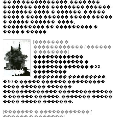
�� �� �����������, ���� ���
������� ���� �������� ������.
������� ���� � ������, � ����
���� � ���� ������ ����� �����
� ����� ������. ����,
���������� �� ��������� �
���� � �����.
[������� �
������������ / ������
� �������]
������������
������������ �
������� ������ � XX
��������
�������� ���������
� 90-� ����� ������ ���������
���� ������ ������
������������� �������������
� ������ ������. ������� �����
���� ����� �������.
[������� � ������������ /
������ � �������]