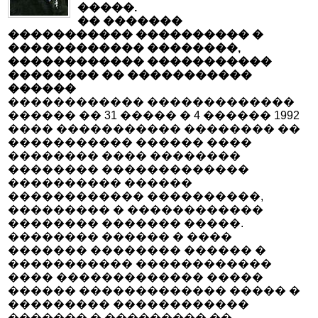
�����.
�� �������
����������� ���������� �
������������ ��������,
������������ �����������
�������� �� �����������
������
������������ �������������
������ �� 31 ����� � 4 ������ 1992
���� ����������� �������� ��
����������� ������ ����
�������� ���� ��������
�������� �������������
���������� ������
������������ ����������,
��������� � ������������
�������� ������� �����.
�������� ������ � ����
������� �������� ������ �
����������� ������������
���� ������������� �����
������ ������������� ����� �
��������� ������������
������� � ��������� ��