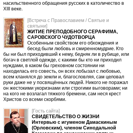
насильственного обращения русских в католичество в
XIII веке.
[Встреча с Православием / Святые и
святыни]
ЖИТИЕ ПРЕПОДОБНОГО СЕРАФИМА,
САРОВСКОГО ЧУДОТВОРЦА
Особенным свойством его обхождения и
бесед были любовь и смиренномудрие. Кто
бы ни был приходивший к нему, бедняк ли в рубище, или
богач в светлой одежде, с какими бы кто ни приходил
нуждами, в каком бы греховном состоянии ни
находилась его совесть, он всех лобызал с любовью,
всем кланялся до земли и, благословляя, сам целовал
руки даже не у посвящённых людей. Никого не поражал
он жестокими укоризнами или строгими выговорами; ни
на кого не возлагал тяжкого бремени, сам неся крест
Христов со всеми скорбями.
[Гость сайта]
СВИДЕТЕЛЬСТВО О ЖИЗНИ
Интервью с игуменом Дамаскиным
(Орловским), членом Синодальной