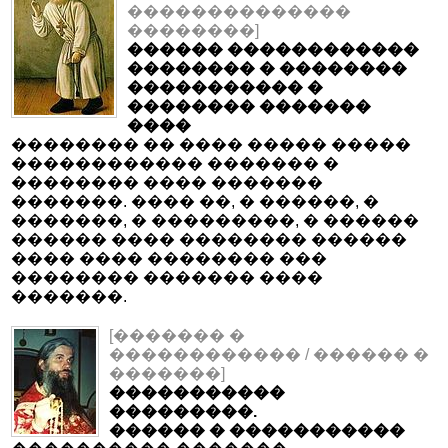
��������������
��������]
������ ������������
�������� � ��������
����������� �
�������� �������
����
�������� �� ���� ����� �����
������������ ������� �
�������� ���� �������
�������. ���� ��, � ������, �
�������, � ���������, � ������
������ ���� �������� ������
���� ���� �������� ���
�������� ������� ����
�������.
[������� �
������������ / ������ �
�������]
�����������
���������.
������ � �����������