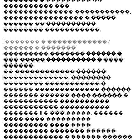
���������� ���
�������������� �����������,
���������������� � �����
������ �� ����������
�������� �����������.
[������� � ������������ /
������ � �������]
��������� ������� ������ �
��� ����� ���������� � ����
������
�� ������������ ������
�������������, ��������
�������� ����������� �
������ ������������� ������
������� ������ ���� ������ �
����������� ����������
����������� ����������
������� II � ��� �����. ������
���� ���� ���������
��������� ���� ����
��������� ������� ������
������������ � ������ ������