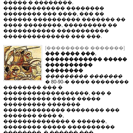
����� � ��������.
������������� ��������
�������� ��� ����, ��� ��
������ ���������� ������� ��
���� ��������, ��������� ��
����������� �����������
�������������� ��� ���.
[��������� �������]
��� ���� ���.
������������ �����
����������
��������
��������� �������
� 80-90-� ���� ��������
�������� ��� �
������������������, ��� �
���������� ����� �����
��������� �������
������������� �������� ���
������� ���� �,
�������������� � ������,
�������� ����� ����������
��������, � ������ ���