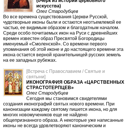
(очерк из истории церковного
искусства)
Олег Стародубцев
Во все времена существования Церкви Русской,
чудотворные иконы были и остаются неотъемлемой ее
частью, ее видимым образом и благодатным началом.
Среди особо почитаемых икон на Руси с древнейших
времен известен образ Пресвятой Богородицы
именуемый «Смоленской». Со времени первого
упоминания об этой иконе и до настоящего времени эта
икона остается верной хранительницей русских земель
на ее западных рубежах.
[Встреча с Православием / Святые и
святыни]
ИКОНОГРАФИЯ ОБРАЗА «ЦАРСТВЕННЫХ
СТРАСТОТЕРПЦЕВ»
Олег Стародубцев
Сегодня мы становимся свидетелями
создания иконографий святых нового времени. При
канонизации каждому святому пишется икона, но для
многих новомучеников еще не найдено
общепризнанного образа. А некоторые уже написанные
иконы не всегда удовлетворяют каноническим и