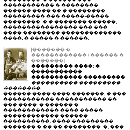
����������� � ��������
������ ���� �� � ��������,
��������� ��� �����-�����
��������, � � ������� ������,
���������������� ��� ���
���� �������� �������������
����, � ����� � ������.
[������� �
������������ / ������ �
�������]
��������� ����: �
�����������
����������� ���������
���������� ���������
��������
������ ���� ���� �������, � ���
����������� ����������� ��
��� ����. � ������ �
������������ ���� �����
������������ ������
����������. ���� ���������
������� � �� �� ��������. �, ���