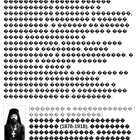
��������� ������ ������
���������� �������� �
���������� ������� ��������,
�������� ��������� � ������
���������. � ������ �� ������
��������� ����������� � ���
���� ����������� �
�����������, �������� ����
������ � ��������, �����
���������� � �������������. �
������ � ������� ������
�������� ���� �
������������� � ���� ���� ��
�������� �����������
��������� ������������ �
������ ������� � ����������
����������� ��-��������.
[������� � ������������ /
������ � �������]
����� ��������������
������ (1876-1918), ��������
�������������, �������
������������� �������