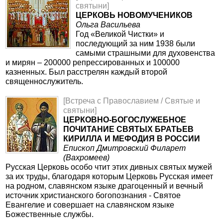
святыни]
ЦЕРКОВЬ НОВОМУЧЕНИКОВ
Ольга Васильева
Год «Великой Чистки» и
последующий за ним 1938 были
самыми страшными для духовенства
и мирян – 200000 репрессированных и 100000
казненных. Был расстрелян каждый второй
священнослужитель.
[Встреча с Православием / Святые и
святыни]
ЦЕРКОВНО-БОГОСЛУЖЕБНОЕ
ПОЧИТАНИЕ СВЯТЫХ БРАТЬЕВ
КИРИЛЛА И МЕФОДИЯ В РОССИИ
Епископ Дмитровский Филарет
(Вахромеев)
Русская Церковь особо чтит этих дивных святых мужей
за их труды, благодаря которым Церковь Русская имеет
на родном, славянском языке драгоценный и вечный
источник христианского богопознания - Святое
Евангелие и совершает на славянском языке
Божественные службы.