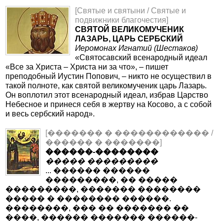
[Святые и святыни / Святые и
подвижники благочестия]
CВЯТОЙ ВЕЛИКОМУЧЕНИК
ЛАЗАРЬ, ЦАРЬ СЕРБСКИЙ
Иеромонах Игнатий (Шестаков)
«Святосавский всенародный идеал
«Все за Христа – Христа ни за что», – пишет
преподобный Иустин Попович, – никто не осуществил в
такой полноте, как святой великомученик царь Лазарь.
Он воплотил этот всенародный идеал, избрав Царство
Небесное и принеся себя в жертву на Косово, а с собой
и весь сербский народ».
[������� � ������������ /
������ � �������]
������-��������
����� ���������
... ������ ������
���������, �� �����
���������, ������� ��������
����� � �������� ������.
��������, ��� �� ������� ��
����, ������ ������� ������-