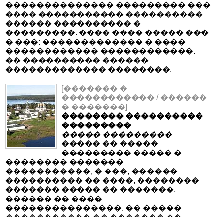
�������������� ��������� ���
���� ����������� ����������
������ ���������� �
���������. ���� ���� ����� ���
� ���: ������������� � ����
������������ ������������.
�� ���������� ������
������������� ��������.
[������� �
������������ / ������
� �������]
�������� ����������
���������
����� ���������
����� �� �����
��������� ����� �
�������� �������
�����������, � ���, ������
���������� �� ����, ��������
������� ����� �� �������,
������ �� ����
���������������. �� �����