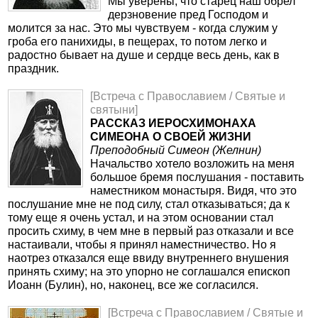
Мы уверены, что старец наш обрел
дерзновение пред Господом и
молится за нас. Это мы чувствуем - когда служим у
гроба его панихиды, в пещерах, то потом легко и
радостно бывает на душе и сердце весь день, как в
праздник.
[Встреча с Православием / Святые и
святыни]
РАССКАЗ ИЕРОСХИМОНАХА
СИМЕОНА О СВОЕЙ ЖИЗНИ
Преподобный Симеон (Желнин)
Начальство хотело возложить на меня
большое бремя послушания - поставить
наместником монастыря. Видя, что это
послушание мне не под силу, стал отказываться; да к
тому еще я очень устал, и на этом основании стал
просить схиму, в чем мне в первый раз отказали и все
настаивали, чтобы я принял наместничество. Но я
наотрез отказался еще ввиду внутреннего внушения
принять схиму; на это упорно не соглашался епископ
Иоанн (Булин), но, наконец, все же согласился.
[Встреча с Православием / Святые и