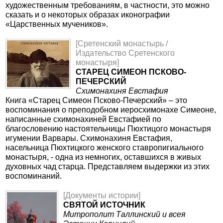
художественным требованиям, в частности, это можно
сказать и о некоторых образах иконографии
«Царственных мучеников».
[Сретенский монастырь /
Издательство Сретенского
монастыря]
СТАРЕЦ СИМЕОН ПСКОВО-
ПЕЧЕРСКИЙ
Схимонахиня Евстафия
Книга «Старец Симеон Псково-Печерский» – это
воспоминания о преподобном иеросхимонахе Симеоне,
написанные схимонахиней Евстафией по
благословению настоятельницы Пюхтицого монастыря
игумении Варвары. Схимонахиня Евстафия,
насельница Пюхтицкого женского ставропигиального
монастыря, - одна из немногих, оставшихся в живых
духовных чад старца. Представляем выдержки из этих
воспоминаний.
[Документы истории]
СВЯТОЙ ИСТОЧНИК
Митрополит Таллинский и всея