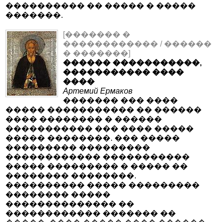
���������� �� ����� � �����
�������.
[������� �
������������ / ������
� �������]
������ �����������,
����������� ����
����
Артемий Ермаков
������� ��� ����
����� ����������� �� ������
���� �������� � ������
����������� ��� ���� �����
����� ��������. ��� �����
��������� ���������
������������ �����������
����� ��������� � ����� ��
�������� ��������.
���������� ����� ���������
�������� �����
�������������� ��
������������ ������� ��