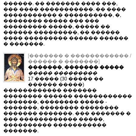
������. �� ������� ���� ���,
��� ���� �����������. �� ����
����������� � ����������, �,
�������� ����� ��� ���
��������� �����, ����� ��
������ ���������, �� ������
���� ��������� ������ ������
� �������.
[������� � ������������ /
������ � �������]
�������, ������� �����
����� ���������
17 ����� (30 ����� ��
������ �����)
������������ �������
�������� ������ ������������
�������, �������� ����� -
�������, �������� ��������
������� �������. ��� ������� �
��� ������������ �����,
���������� �����������
�������.