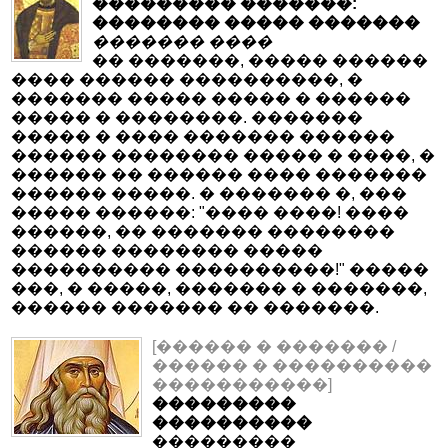
��������� �������:
�������� ����� �������
������� ����
�� �������, ����� ������
���� ������ ����������, �
������� ����� ����� � ������
����� � ��������. �������
����� � ���� ������� ������
������ �������� ����� � ����, �
������ �� ������ ���� �������
������ �����. � ������� �, ���
����� ������: "���� ����! ����
������, �� ������� ��������
������ �������� �����
���������� ����������!" �����
���, � �����, ������� � �������,
������ ������� �� �������.
[������ � ������� /
������ � ����������
�����������]
���������
����������
���������