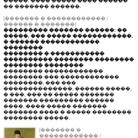
�����. ���� ����� ���� ������
�� ������� ������.
[������� � ������������ /
������ � �������]
��������� ������� ������: ��
�����, ��� ����� ������������,
� ������ ������������
��������
�������� � �����������
���������� �������� ��������
�������� ��������
�������� ������������
�������� ��� ������������
��������, ��� ���
��������������, ������ �����,
� ���, ��� �� ����� �������
������� ��������� ������
����, ���� ����� �������
������� ���� � ����� ��������
�������� �����.
[������� �
������������ /