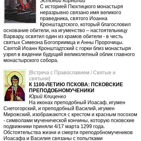
Эстонии Корнилий
С историей Пюхтицкого монастыря
неразрывно связано имя великого
праведника, святого Иоанна
Кронштадтского, который благословил
основание обители, на игуменство – настоятельницу
Варвару, освятил один из храмов обители - в честь
святых Симеона Богоприимца и Анны Пророчицы.
Святой Иоанн Кронштадтский с горки близ монастыря
узрел в видении будущий великолепный облик главного
монастырского собора.
[Встреча с Православием / Святые и
святыни]
К 1100-ЛЕТИЮ ПСКОВА: ПСКОВСКИЕ
ПРЕПОДОБНОМУЧЕНИКИ
Юрий Клиценко
На иконах преподобный Иоасаф, игумен
Снетогорский, и преподобный Василий, игумен
Мирожский, изображаются с крестом и красным посохом
- символами мученической кончины, которую псковские
подвижники приняли 4/17 марта 1299 года.
Обстоятельства жизни и смерти преподобномучеников
Иоасафа и Василия связаны с попытками