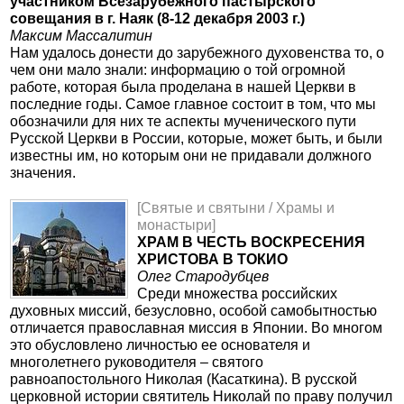
участником Всезарубежного пастырского
совещания в г. Наяк (8-12 декабря 2003 г.)
Максим Массалитин
Нам удалось донести до зарубежного духовенства то, о
чем они мало знали: информацию о той огромной
работе, которая была проделана в нашей Церкви в
последние годы. Самое главное состоит в том, что мы
обозначили для них те аспекты мученического пути
Русской Церкви в России, которые, может быть, и были
известны им, но которым они не придавали должного
значения.
[Святые и святыни / Храмы и
монастыри]
ХРАМ В ЧЕСТЬ ВОСКРЕСЕНИЯ
ХРИСТОВА В ТОКИО
Олег Стародубцев
Среди множества российских
духовных миссий, безусловно, особой самобытностью
отличается православная миссия в Японии. Во многом
это обусловлено личностью ее основателя и
многолетнего руководителя – святого
равноапостольного Николая (Касаткина). В русской
церковной истории святитель Николай по праву получил