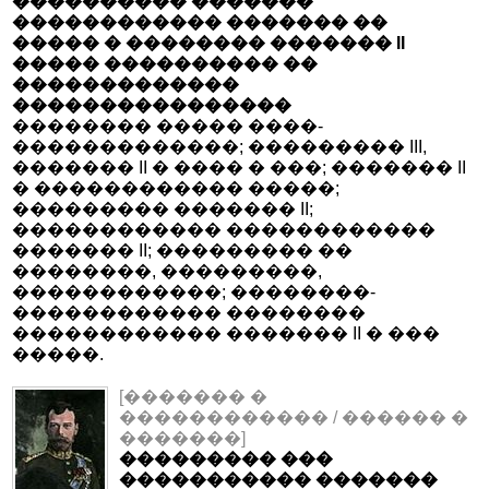
���������� �������
������������ ������� ��
����� � �������� ������� II
����� ���������� ��
�������������
����������������
�������� ����� ����-
�������������; ��������� III,
������� II � ���� � ���; ������� II
� ������������ �����;
��������� ������� II;
������������ ������������
������� II; ��������� ��
��������, ���������,
������������; ��������-
������������ ��������
������������ ������� II � ���
�����.
[������� �
������������ / ������ �
�������]
��������� ���
����������� �������