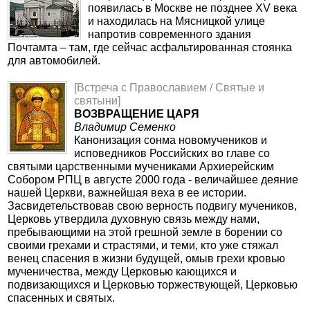
появилась в Москве не позднее XV века
и находилась на Мясницкой улице
напротив современного здания
Почтамта – там, где сейчас асфальтированная стоянка
для автомобилей.
[Встреча с Православием / Святые и
святыни]
ВОЗВРАЩЕНИЕ ЦАРЯ
Владимир Семенко
Канонизация сонма новомучеников и
исповедников Российских во главе со
святыми царственными мучениками Архиерейским
Собором РПЦ в августе 2000 года - величайшее деяние
нашей Церкви, важнейшая веха в ее истории.
Засвидетельствовав свою верность подвигу мучеников,
Церковь утвердила духовную связь между нами,
пребывающими на этой грешной земле в борении со
своими грехами и страстями, и теми, кто уже стяжал
венец спасения в жизни будущей, омыв грехи кровью
мученичества, между Церковью кающихся и
подвизающихся и Церковью торжествующей, Церковью
спасенных и святых.