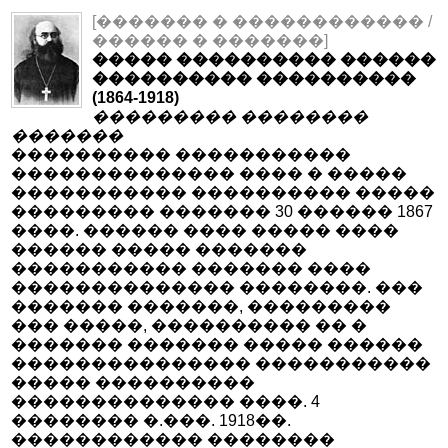
[������� � ������������ /
������ � �������]
����� ���������� ������
���������� ����������
(1864-1918)
��������� ��������
�������
���������� �����������
�������������� ���� � �����
����������� ���������� �����
��������� ������� 30 ������ 1867
����. ������ ���� ����� ����
������ ����� �������
����������� ������� ����
�������������� ��������. ���
������� �������, ���������
��� �����, ���������� �� �
������� ������� ����� ������
��������������� �����������
����� ����������
�������������� ����. 4
�������� �.���. 1918��.
������������ ��������