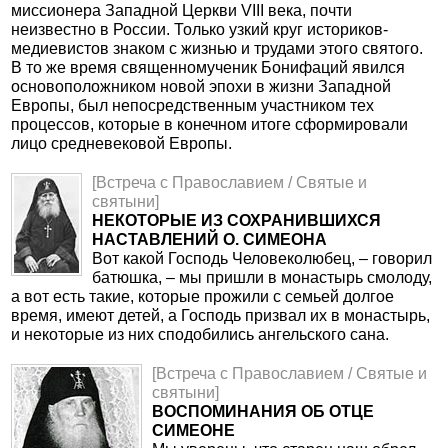
миссионера Западной Церкви VIII века, почти
неизвестно в России. Только узкий круг историков-
медиевистов знаком с жизнью и трудами этого святого.
В то же время священномученик Бонифаций явился
основоположником новой эпохи в жизни Западной
Европы, был непосредственным участником тех
процессов, которые в конечном итоге сформировали
лицо средневековой Европы.
[Встреча с Православием / Святые и
святыни]
НЕКОТОРЫЕ ИЗ СОХРАНИВШИХСЯ
НАСТАВЛЕНИЙ О. СИМЕОНА
Вот какой Господь Человеколюбец, – говорил
батюшка, – мы пришли в монастырь смолоду,
а вот есть такие, которые прожили с семьей долгое
время, имеют детей, а Господь призвал их в монастырь,
и некоторые из них сподобились ангельского сана.
[Встреча с Православием / Святые и
святыни]
ВОСПОМИНАНИЯ ОБ ОТЦЕ
СИМЕОНЕ