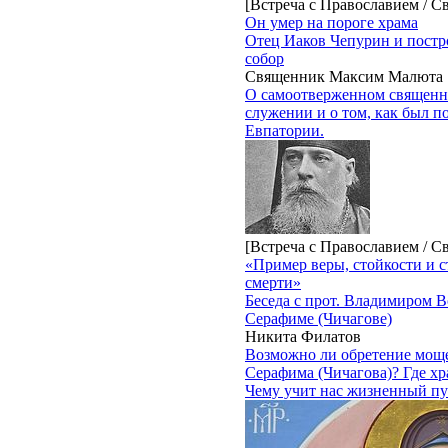
[Встреча с Православием / С
Он умер на пороге храма
Отец Иаков Чепурин и пост
собор
Священник Максим Малюта
О самоотверженном священн
служении и о том, как был п
Евпатории.
[Встреча с Православием / С
«Пример веры, стойкости и с
смерти»
Беседа с прот. Владимиром 
Серафиме (Чичагове)
Никита Филатов
Возможно ли обретение мощ
Серафима (Чичагова)? Где х
Чему учит нас жизненный п