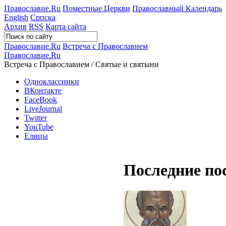
Православие.Ru
Поместные Церкви
Православный Календарь
English
Српска
Архив
RSS
Карта сайта
Православие.Ru
Встреча с Православием
Православие.Ru
Встреча с Православием / Святые и святыни
Одноклассники
ВКонтакте
FaceBook
LiveJournal
Twitter
YouTube
Елицы
Последние по