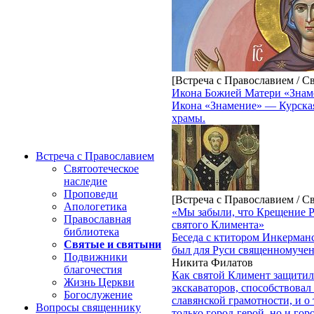
[Встреча с Православием / С
Икона Божией Матери «Знам
Икона «Знамение» — Курска
храмы.
Встреча с Православием
Святоотеческое
наследие
Проповеди
[Встреча с Православием / С
Апологетика
«Мы забыли, что Крещение 
Православная
святого Климента»
библиотека
Беседа с ктитором Инкерманс
Святые и святыни
был для Руси священномуче
Подвижники
Никита Филатов
благочестия
Как святой Климент защитил
Жизнь Церкви
экскаваторов, способствова
Богослужение
славянской грамотности, и о 
Вопросы священнику
только город-герой, но и гор