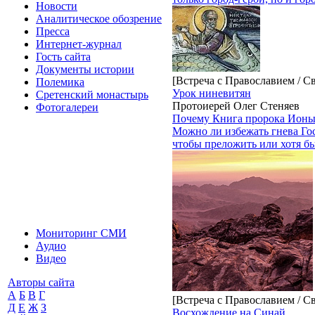
Новости
Аналитическое обозрение
Пресса
Интернет-журнал
Гость сайта
Документы истории
[Встреча с Православием / С
Полемика
Урок ниневитян
Сретенский монастырь
Протоиерей Олег Стеняев
Фотогалереи
Почему Книга пророка Ионы 
Можно ли избежать гнева Гос
чтобы преложить или хотя бы
Мониторинг СМИ
Аудио
Видео
Авторы сайта
А
Б
В
Г
[Встреча с Православием / С
Д
Е
Ж
З
Восхождение на Синай