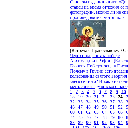
О новом издании книги «Диад
старец на время отложил ее п
фотографии, можно ли не спа
проповедовать с мотоцикла.
[Встреча с Православием / С
Через страдания к победе
Архимандрит Рафаил (Карели
Георгия Победоносца в Груз
Почему в Грузии есть празд
колесования святого Георгия 
здесь святого? И как это поч
менталитет грузинского наро
1
2
3
4
5
6
7
8
9
10
18
19
20
21
22
23
24
32
33
34
35
36
37
38
46
47
48
49
50
51
52
60
61
62
63
64
65
66
74
75
76
77
78
79
80
88
89
90
91
92
93
94
102
103
104
105
106