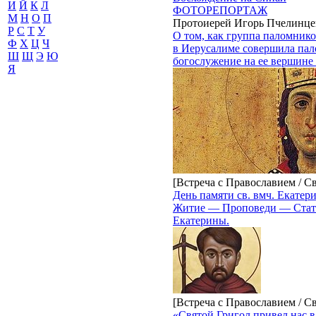
И
Й
К
Л
ФОТОРЕПОРТАЖ
М
Н
О
П
Протоиерей Игорь Пчелинце
Р
С
Т
У
О том, как группа паломник
Ф
Х
Ц
Ч
в Иерусалиме совершила пал
Ш
Щ
Э
Ю
богослужение на ее вершине
Я
[Встреча с Православием / С
День памяти св. вмч. Екатер
Житие — Проповеди — Стать
Екатерины.
[Встреча с Православием / С
«Святой Григол привел нас 