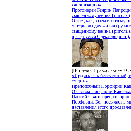
канонизацию»
Протоиерей Генрик Папроцк
священномученика Григола (
О том, как, зачем и почему 
материалы для жития грузинс
священномученика Григола (П
празднуется 6 декабря (н.ст.).
[Встреча с Православием / С
«Трудись, как бессмертный, 
смерти»
Преподобный Порфирий Кавс
О святом Порфирии Кавсока
Паисий Святогорец говорил: 
Порфирий, Бог посылает в ми
наставления этого прославл