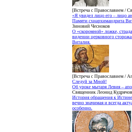
[Встреча с Православием / С
«Я увидел лицо его – лицо а
Памяти схиархимандрита Ви
Зиновий Чесноков
О «скоромной» ложке, страда
видении церковного сторожа
Виталия.
[Встреча с Православием / А
Следуй за Мной!
Об уроке мытаря Левия – апо
Священник Леонид Кудрячо
История обращения к Истине
вечно значимая и всегда акту
особенно.