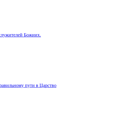
 служителей Божиих.
правильному пути в Царство