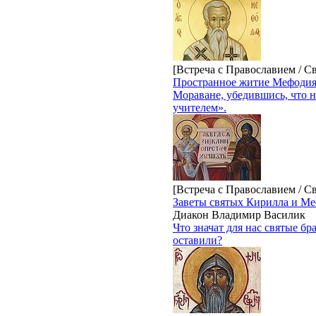
[Встреча с Православием / С
Пространное житие Мефоди
Мораване, убедившись, что 
учителем».
[Встреча с Православием / С
Заветы святых Кирилла и М
Диакон Владимир Василик
Что значат для нас святые б
оставили?