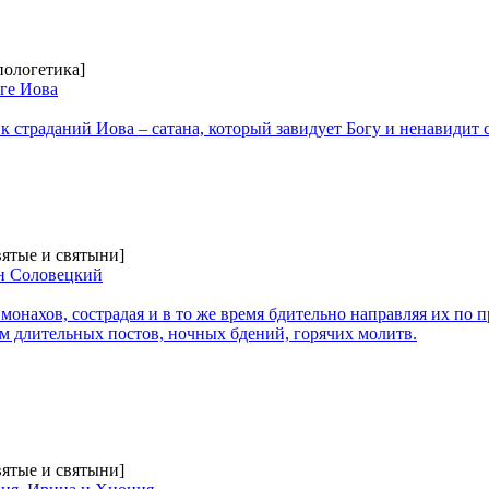
пологетика]
ге Иова
ик страданий Иова – сатана, который завидует Богу и ненавидит
вятые и святыни]
н Соловецкий
онахов, сострадая и в то же время бдительно направляя их по 
 длительных постов, ночных бдений, горячих молитв.
вятые и святыни]