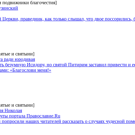
 и подвижники благочестия]
узинский
 Церкви, праведник, как только слышал, что двое поссорились,
вятые и святыни]
а ради юродивая
ь безумную Исидору, но святой Питирим заставил привести и ее
вами: «Благослови меня!»
вятые и святыни]
ля Николая
чты портала Православие.Ru
попросили наших читателей рассказать о случаях чудесной помо