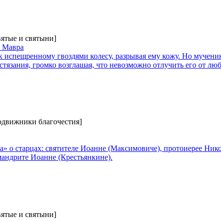
вятые и святыни]
 Мавра
к испещренному гвоздями колесу, разрывая ему кожу. Но мучени
тязания, громко возглашая, что невозможно отлучить его от лю
Подвижники благочестия]
» о старцах: святителе Иоанне (Максимовиче), протоиерее Ник
мандрите Иоанне (Крестьянкине).
вятые и святыни]