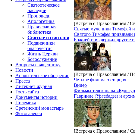
Святоотеческое
наследие
Проповеди
Апологетика
[Встреча с Православием / С
Православная
Святые мученики Тимофей и
библиотека
Святого Тимофея привязали 
Святые и святыни
Божией и выдержал другие ис
Подвижники
благочестия
Жизнь Церкви
Богослужение
Вопросы священнику
Новости
[Встреча с Православием / 
Аналитическое обозрение
Четыре фильма о старцах
Пресса
Видео
Интернет-журнал
Фильмы телеканала «Культура
Гость сайта
Гаврииле (Ургебадзе) и архи
Документы истории
Полемика
Сретенский монастырь
Фотогалереи
[Встреча с Православием / С