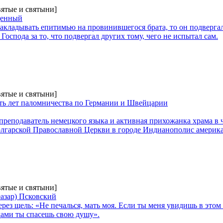
вятые и святыни]
щенный
акладывать епитимью на провинившегося брата, то он подвергал
оспода за то, что подвергал других тому, чего не испытал сам.
вятые и святыни]
ять лет паломничества по Германии и Швейцарии
преподаватель немецкого языка и активная прихожанка храма в
олгарской Православной Церкви в городе Индианополис америк
вятые и святыни]
азар) Псковский
рез щель: «Не печалься, мать моя. Если ты меня увидишь в этом
дами ты спасешь свою душу».