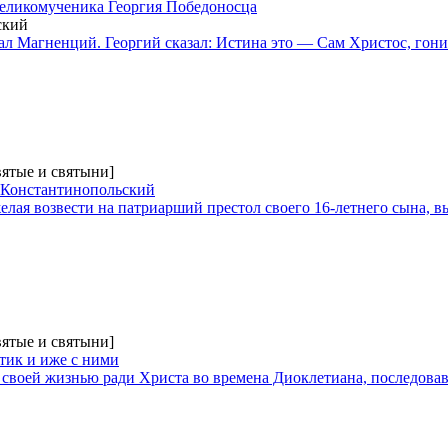
 великомученика Георгия Победоносца
ский
зал Магненций. Георгий сказал: Истина это — Сам Христос, гон
вятые и святыни]
 Константинопольский
лая возвести на патриарший престол своего 16-летнего сына, 
вятые и святыни]
тик и иже с ними
своей жизнью ради Христа во времена Диоклетиана, последова