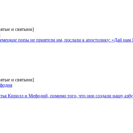
вятые и святыни]
я
немецкие попы не приятели им, послали к апостолику: «Дай на
вятые и святыни]
ефодия
ратья Кирилл и Мефодий, помимо того, что они создали нашу азб