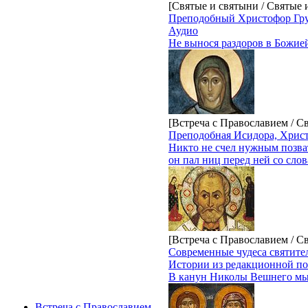
[Святые и святыни / Святые
Преподобный Христофор Гр
Аудио
Не вынося раздоров в Божией
[Встреча с Православием / С
Преподобная Исидора, Христ
Никто не счел нужным позват
он пал ниц перед ней со сло
[Встреча с Православием / С
Современные чудеса святите
Истории из редакционной по
В канун Николы Вешнего мы 
Встреча с Православием