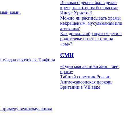
Из какого дерева был сделан
крест, на котором был распят
имый вами.
Иисус Христос?
Можно ли расписывать храмы
некрещеным, мусульманам или
атеистам?
Как должны обращаться дети к
родителям: на «ты» или на
«вы»?
СМИ
вынуждал святителя Трифона
«Одна мысль: пока жив – бей
врага»
Тайный советник России
Англо-саксонская церковь
Британии в VII веке
в примеру великомученика