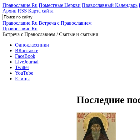
Православие.Ru
Поместные Церкви
Православный Календарь
Архив
RSS
Карта сайта
Православие.Ru
Встреча с Православием
Православие.Ru
Встреча с Православием / Святые и святыни
Одноклассники
ВКонтакте
FaceBook
LiveJournal
Twitter
YouTube
Елицы
Последние по