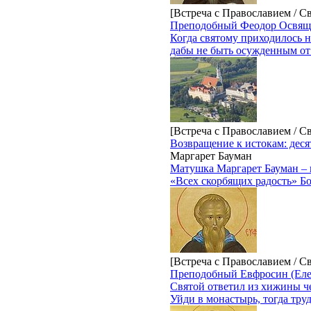
[Встреча с Православием / С
Преподобный Феодор Освя
Когда святому приходилось н
дабы не быть осужденным от Г
[Встреча с Православием / С
Возвращение к истокам: дес
Маргарет Бауман
Матушка Маргарет Бауман – 
«Всех скорбящих радость» Б
[Встреча с Православием / С
Преподобный Евфросин (Еле
Святой ответил из хижины че
Уйди в монастырь, тогда тру