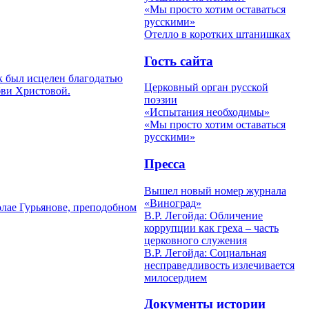
«Мы просто хотим оставаться
русскими»
Отелло в коротких штанишках
Гость сайта
к был исцелен благодатью
Церковный орган русской
бви Христовой.
поэзии
«Испытания необходимы»
«Мы просто хотим оставаться
русскими»
Пресса
Вышел новый номер журнала
«Виноград»
олае Гурьянове, преподобном
В.Р. Легойда: Обличение
коррупции как греха – часть
церковного служения
В.Р. Легойда: Социальная
несправедливость излечивается
милосердием
Документы истории