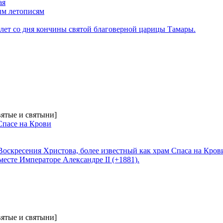
ая
им летописям
 лет со дня кончины святой благоверной царицы Тамары.
вятые и святыни]
Спасе на Крови
оскресения Христова, более известный как храм Спаса на Крови
месте Императоре Александре II (+1881).
вятые и святыни]