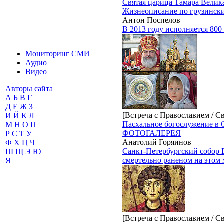
Святая царица Тамара Велик
Жизнеописание по грузинск
Антон Поспелов
В 2013 году исполняется 800
Мониторинг СМИ
Аудио
Видео
Авторы сайта
А
Б
В
Г
Д
Е
Ж
З
[Встреча с Православием / С
И
Й
К
Л
Пасхальное богослужение в 
М
Н
О
П
ФОТОГАЛЕРЕЯ
Р
С
Т
У
Анатолий Горяинов
Ф
Х
Ц
Ч
Санкт-Петербургский собор В
Ш
Щ
Э
Ю
смертельно раненом на этом 
Я
[Встреча с Православием / С