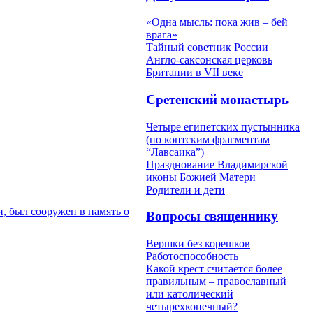
«Одна мысль: пока жив – бей
врага»
Тайный советник России
Англо-саксонская церковь
Британии в VII веке
Сретенский монастырь
Четыре египетских пустынника
(по коптским фрагментам
“Лавсаика”)
Празднование Владимирской
иконы Божией Матери
Родители и дети
, был сооружен в память о
Вопросы священнику
Вершки без корешков
Работоспособность
Какой крест считается более
правильным – православный
или католический
четырехконечный?