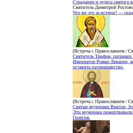
Страдание и чудеса святого
Святитель Димитрий Ростов
Что же это за истина? — ска
[Встреча с Православием / С
Святитель Трифон, патриарх
Император Роман Лекапен, же
оставить патриаршество.
[Встреча с Православием / С
Святые мученики Виктор, Зо
Эти мученики пожертвовали 
Георгия.