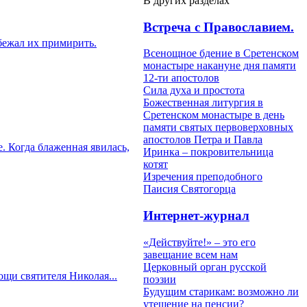
В других разделах
Встреча с Православием.
 бежал их примирить.
Всенощное бдение в Сретенском
монастыре накануне дня памяти
12-ти апостолов
Сила духа и простота
Божественная литургия в
Сретенском монастыре в день
памяти святых первоверховных
апостолов Петра и Павла
. Когда блаженная явилась,
Иринка – покровительница
котят
Изречения преподобного
Паисия Святогорца
Интернет-журнал
«Действуйте!» – это его
завещание всем нам
Церковный орган русской
щи святителя Николая...
поэзии
Будущим старикам: возможно ли
утешение на пенсии?