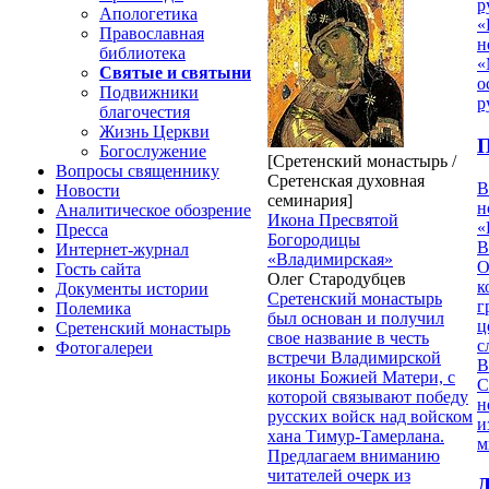
р
Апологетика
«
Православная
н
библиотека
«
Святые и святыни
о
Подвижники
р
благочестия
Жизнь Церкви
П
Богослужение
[Сретенский монастырь /
Вопросы священнику
Сретенская духовная
В
Новости
семинария]
н
Аналитическое обозрение
Икона Пресвятой
«
Пресса
Богородицы
В
Интернет-журнал
«Владимирская»
О
Гость сайта
Олег Стародубцев
к
Документы истории
Cретенский монастырь
г
Полемика
был основан и получил
ц
Сретенский монастырь
свое название в честь
с
Фотогалереи
встречи Владимирской
В
иконы Божией Матери, с
С
которой связывают победу
н
русских войск над войском
и
хана Тимур-Тамерлана.
м
Предлагаем вниманию
читателей очерк из