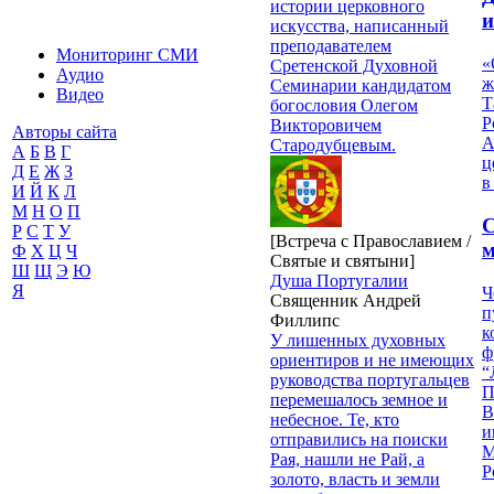
истории церковного
и
искусства, написанный
преподавателем
Мониторинг СМИ
«
Сретенской Духовной
Аудио
ж
Семинарии кандидатом
Видео
Т
богословия Олегом
Р
Викторовичем
Авторы сайта
А
Стародубцевым.
А
Б
В
Г
ц
Д
Е
Ж
З
в
И
Й
К
Л
М
Н
О
П
С
Р
С
Т
У
[Встреча с Православием /
м
Ф
Х
Ц
Ч
Святые и святыни]
Ш
Щ
Э
Ю
Душа Португалии
Я
Ч
Священник Андрей
п
Филлипс
к
У лишенных духовных
ф
ориентиров и не имеющих
“
руководства португальцев
П
перемешалось земное и
В
небесное. Те, кто
и
отправились на поиски
М
Рая, нашли не Рай, а
Р
золото, власть и земли