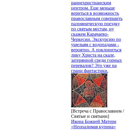
раннехристианским
центром. Еще меньше
вериться в возможность
православным совершить
паломническую поездку
по святым местам, ну
скажем Карачаево-
Черкесии. Экскурсию по
ущельям с водопадами -
вероятно. А поклониться
лику Христа на скале,
затерянной среди горных
перевалов? Это уже на
грани фантастики.
[Встреча с Православием /
Святые и святыни]
Икона Божией Матери
«Неопалимая купина»