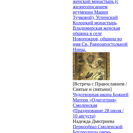
женский монастырь (с
жизнеописанием
игумении Марии
Тучковой), Успенский
Колоцкий монастырь,
Владимирская женская
община в селе
Новопокров, община во
имя Св. Равноапостольной
Нины.
[Встреча с Православием /
Святые и святыни]
Чудотворная икона Божией
Матери «Одигитрия»
Смоленская
(Празднование 28 июля /
10 августа)
Надежда Дмитриева
Первообраз Смоленской
Богородицы очень