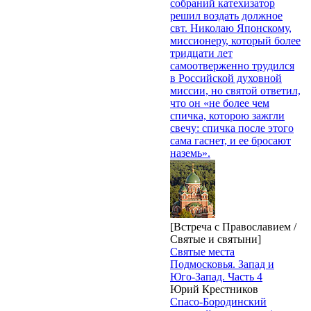
собраний катехизатор
решил воздать должное
свт. Николаю Японскому,
миссионеру, который более
тридцати лет
самоотверженно трудился
в Российской духовной
миссии, но святой ответил,
что он «не более чем
спичка, которою зажгли
свечу: спичка после этого
сама гаснет, и ее бросают
наземь».
[Встреча с Православием /
Святые и святыни]
Святые места
Подмосковья. Запад и
Юго-Запад. Часть 4
Юрий Крестников
Спасо-Бородинский