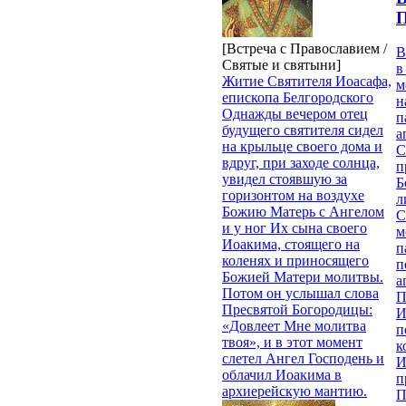
П
[Встреча с Православием /
В
Святые и святыни]
в
Житие Святителя Иоасафа,
м
епископа Белгородского
н
Однажды вечером отец
п
будущего святителя сидел
а
на крыльце своего дома и
С
вдруг, при заходе солнца,
п
увидел стоявшую за
Б
горизонтом на воздухе
л
Божию Матерь с Ангелом
С
и у ног Их сына своего
м
Иоакима, стоящего на
п
коленях и приносящего
п
Божией Матери молитвы.
а
Потом он услышал слова
П
Пресвятой Богородицы:
И
«Довлеет Мне молитва
п
твоя», и в этот момент
к
слетел Ангел Господень и
И
облачил Иоакима в
п
архиерейскую мантию.
П