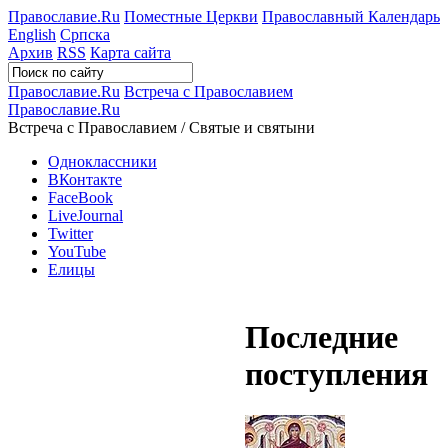
Православие.Ru
Поместные Церкви
Православный Календарь
English
Српска
Архив
RSS
Карта сайта
Православие.Ru
Встреча с Православием
Православие.Ru
Встреча с Православием / Святые и святыни
Одноклассники
ВКонтакте
FaceBook
LiveJournal
Twitter
YouTube
Елицы
Последние
поступления