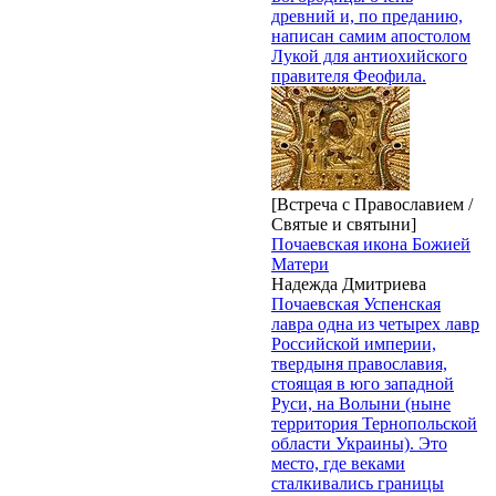
древний и, по преданию,
написан самим апостолом
Лукой для антиохийского
правителя Феофила.
[Встреча с Православием /
Святые и святыни]
Почаевская икона Божией
Матери
Надежда Дмитриева
Почаевская Успенская
лавра одна из четырех лавр
Российской империи,
твердыня православия,
стоящая в юго западной
Руси, на Волыни (ныне
территория Тернопольской
области Украины). Это
место, где веками
сталкивались границы