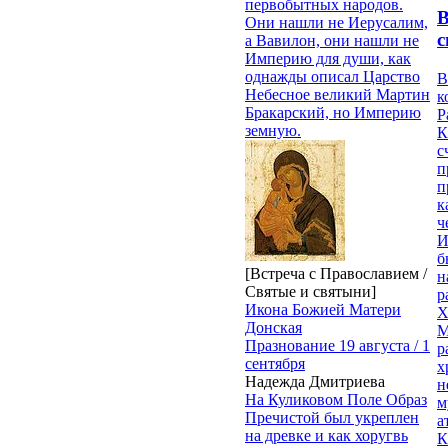
первобытных народов.
Они нашли не Иерусалим,
с
а Вавилон, они нашли не
Империю для души, как
однажды описал Царство
В
Небесное великий Мартин
к
Бракарский, но Империю
Р
земную.
К
с
п
п
к
ч
И
б
[Встреча с Православием /
н
Святые и святыни]
р
Икона Божией Матери
Х
Донская
М
Празнование 19 августа / 1
р
сентября
х
Надежда Дмитриева
н
На Куликовом Поле Образ
м
Пречистой был укреплен
а
на древке и как хоругвь
К