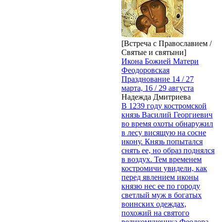
[Встреча с Православием /
Святые и святыни]
Икона Божией Матери
Феодоровская
Празднование 14 / 27
марта, 16 / 29 августа
Надежда Дмитриева
В 1239 году костромской
князь Василий Георгиевич
во время охоты обнаружил
в лесу висящую на сосне
икону. Князь попытался
снять ее, но образ поднялся
в воздух. Тем временем
костромичи увидели, как
перед явлением иконы
князю нес ее по городу
светлый муж в богатых
воинских одеждах,
похожий на святого
великомученика Феодора