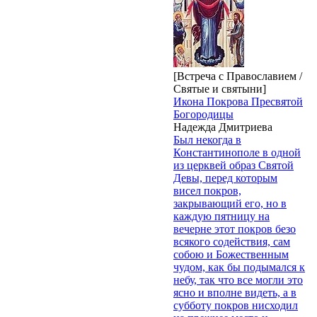
[Встреча с Православием /
Святые и святыни]
Икона Покрова Пресвятой
Богородицы
Надежда Дмитриева
Был некогда в
Константинополе в одной
из церквей образ Святой
Девы, перед которым
висел покров,
закрывающий его, но в
каждую пятницу на
вечерне этот покров безо
всякого содействия, сам
собою и Божественным
чудом, как бы подымался к
небу, так что все могли это
ясно и вполне видеть, а в
субботу покров нисходил