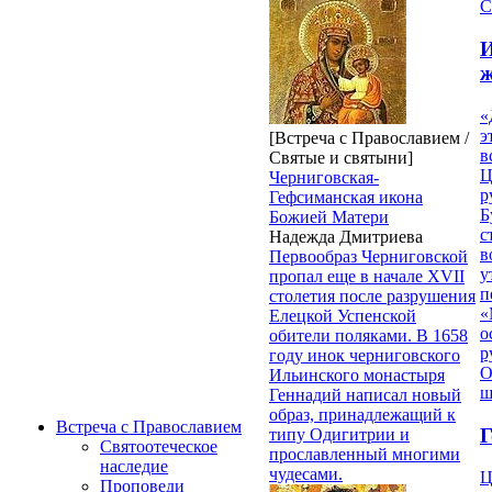
С
И
«
э
[Встреча с Православием /
в
Святые и святыни]
Ц
Черниговская-
р
Гефсиманская икона
Б
Божией Матери
с
Надежда Дмитриева
в
Первообраз Черниговской
у
пропал еще в начале XVII
п
столетия после разрушения
«
Елецкой Успенской
о
обители поляками. В 1658
р
году инок черниговского
О
Ильинского монастыря
ш
Геннадий написал новый
образ, принадлежащий к
Встреча с Православием
Г
типу Одигитрии и
Святоотеческое
прославленный многими
наследие
чудесами.
Ц
Проповеди