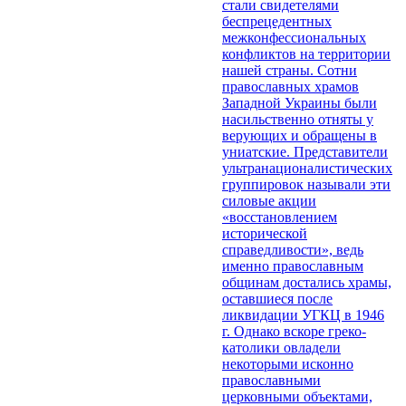
стали свидетелями
беспрецедентных
межконфессиональных
конфликтов на территории
нашей страны. Сотни
православных храмов
Западной Украины были
насильственно отняты у
верующих и обращены в
униатские. Представители
ультранационалистических
группировок называли эти
силовые акции
«восстановлением
исторической
справедливости», ведь
именно православным
общинам достались храмы,
оставшиеся после
ликвидации УГКЦ в 1946
г. Однако вскоре греко-
католики овладели
некоторыми исконно
православными
церковными объектами,