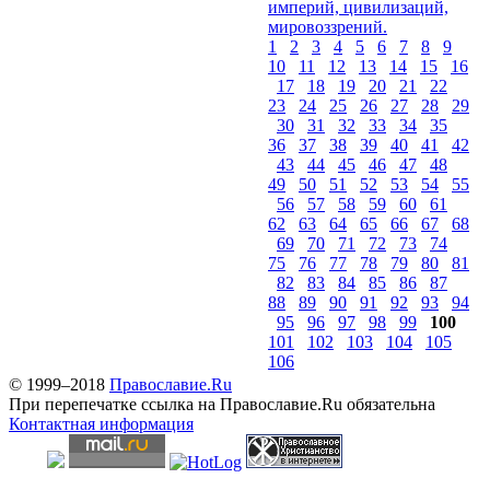
империй, цивилизаций,
мировоззрений.
1
2
3
4
5
6
7
8
9
10
11
12
13
14
15
16
17
18
19
20
21
22
23
24
25
26
27
28
29
30
31
32
33
34
35
36
37
38
39
40
41
42
43
44
45
46
47
48
49
50
51
52
53
54
55
56
57
58
59
60
61
62
63
64
65
66
67
68
69
70
71
72
73
74
75
76
77
78
79
80
81
82
83
84
85
86
87
88
89
90
91
92
93
94
95
96
97
98
99
100
101
102
103
104
105
106
© 1999–2018
Православие.Ru
При перепечатке ссылка на Православие.Ru обязательна
Контактная информация