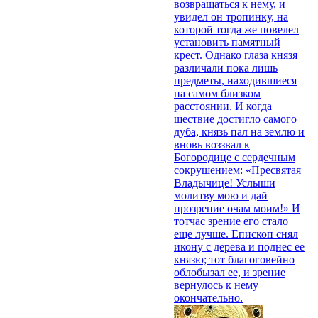
возвращаться к нему, и
увидел он тропинку, на
которой тогда же повелел
установить памятный
крест. Однако глаза князя
различали пока лишь
предметы, находившиеся
на самом близком
расстоянии. И когда
шествие достигло самого
дуба, князь пал на землю и
вновь воззвал к
Богородице с сердечным
сокрушением: «Пресвятая
Владычице! Услыши
молитву мою и дай
прозрение очам моим!» И
тотчас зрение его стало
еще лучше. Епископ снял
икону с дерева и поднес ее
князю; тот благоговейно
облобызал ее, и зрение
вернулось к нему
окончательно.