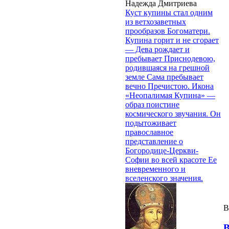
Надежда Дмитриева
Куст купины стал одним
из ветхозаветных
прообразов Богоматери.
Купина горит и не сгорает
— Дева рождает и
пребывает Приснодевою,
родившаяся на грешной
земле Сама пребывает
вечно Пречистою. Икона
«Неопалимая Купина» —
образ поистине
космического звучания. Он
подытоживает
православное
представление о
Богородице-Церкви-
Софии во всей красоте Ее
вневременного и
вселенского значения.
В
В