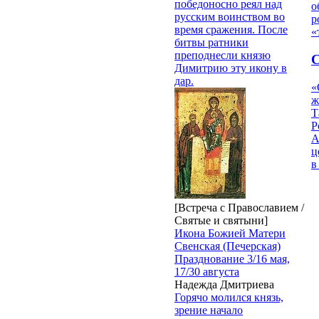
победоносно реял над
о
русским воинством во
р
время сражения. После
«
битвы ратники
преподнесли князю
Димитрию эту икону в
дар.
«
ж
Т
Р
А
ц
в
[Встреча с Православием /
Святые и святыни]
Икона Божией Матери
Свенская (Печерская)
Празднование 3/16 мая,
17/30 августа
Надежда Дмитриева
Горячо молился князь,
зрение начало