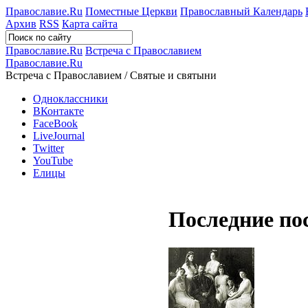
Православие.Ru
Поместные Церкви
Православный Календарь
Архив
RSS
Карта сайта
Православие.Ru
Встреча с Православием
Православие.Ru
Встреча с Православием / Святые и святыни
Одноклассники
ВКонтакте
FaceBook
LiveJournal
Twitter
YouTube
Елицы
Последние по