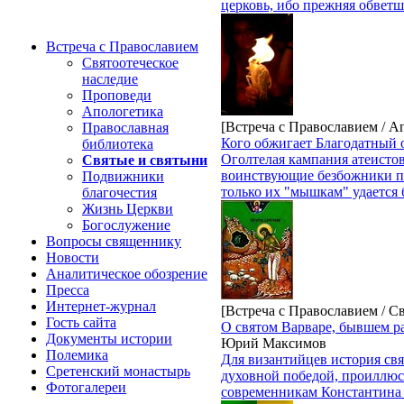
церковь, ибо прежняя обветша
Встреча с Православием
Святоотеческое
наследие
Проповеди
Апологетика
[Встреча с Православием / А
Православная
Кого обжигает Благодатный 
библиотека
Оголтелая кампания атеистов
Святые и святыни
воинствующие безбожники пос
Подвижники
только их "мышкам" удается 
благочестия
Жизнь Церкви
Богослужение
Вопросы священнику
Новости
Аналитическое обозрение
Пресса
Интернет-журнал
[Встреча с Православием / С
Гость сайта
О святом Варваре, бывшем р
Документы истории
Юрий Максимов
Полемика
Для византийцев история свя
Сретенский монастырь
духовной победой, проиллюст
Фотогалереи
современникам Константина 