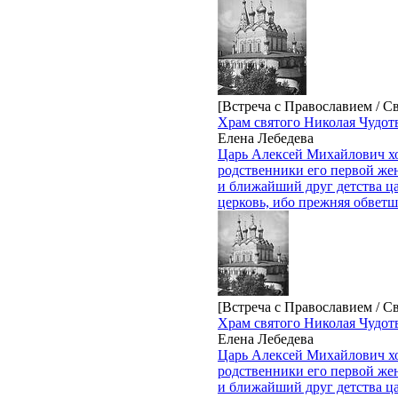
[Встреча с Православием / С
Храм святого Николая Чудот
Елена Лебедева
Царь Алексей Михайлович хо
родственники его первой ж
и ближайший друг детства ц
церковь, ибо прежняя обветша
[Встреча с Православием / С
Храм святого Николая Чудот
Елена Лебедева
Царь Алексей Михайлович хо
родственники его первой ж
и ближайший друг детства ц