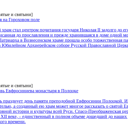
вятые и святыни]
я на Гороховом поле
рам стал центром почитания государя Николая II задолго до ег
исанная до прославления и прежде хранившаяся в доме одной мос
атриарха в Вознесенском храме прошла особо торжественная па
а Юбилейном Архиерейском соборе Русской Православной Церк
вятые и святыни]
овь Евфросиниева монастыря в Полоцке
ь празднует день памяти преподобной Евфросинии Полоцкой. 
телью, а созданный ею храм может многое рассказать о святой Е
овной истории и культуры всей Руси. Спасо-Преображенская цер
XII веке, – единственный в полном объеме дошедший до наших 
ого времени.