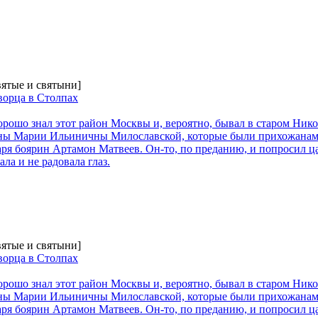
вятые и святыни]
ворца в Столпах
рошо знал этот район Москвы и, вероятно, бывал в старом Нико
ены Марии Ильиничны Милославской, которые были прихожанами
аря боярин Артамон Матвеев. Он-то, по преданию, и попросил 
ла и не радовала глаз.
вятые и святыни]
ворца в Столпах
рошо знал этот район Москвы и, вероятно, бывал в старом Нико
ены Марии Ильиничны Милославской, которые были прихожанами
аря боярин Артамон Матвеев. Он-то, по преданию, и попросил 