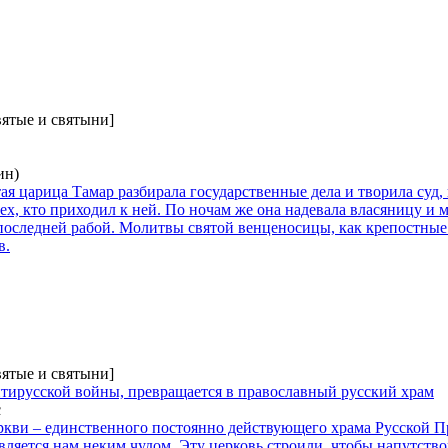
вятые и святыни]
ин)
ятая царица Тамар разбирала государственные дела и творила суд
х, кто приходил к ней. По ночам же она надевала власяницу и 
 последней рабой. Молитвы святой венценосицы, как крепостные
в.
вятые и святыни]
нтирусской войны, превращается в православный русский храм
с
ркви – единственного постоянно действующего храма Русской П
ляется нам неким чудом. Эту церковь строили, чтобы напутствов