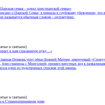
Царская семья – идеал христианской семьи»
писано о Царской Семье, я пришла к глубокому убеждению, что в
вии называется обычным словом – целомудрие.
вятые и святыни]
тирает к нам спасающую руку…»
вославная Церковь чтит образ Божией Матери, именуемый «Спору
м, близ границы с Монголией, прошел крестных ход к развалина
дился один из чудотворных списков этой иконы.
вятые и святыни]
ы в Странноприимном доме