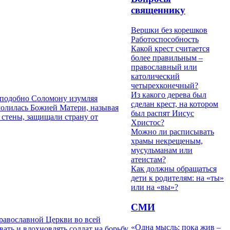
священнику
Вершки без корешков
Работоспособность
Какой крест считается
более правильным –
православный или
католический
четырехконечный?
Из какого дерева был
, подобно Соломону изумляя
сделан крест, на котором
молилась Божией Матери, называя
был распят Иисус
 стены, защищали страну от
Христос?
Можно ли расписывать
храмы некрещеным,
мусульманам или
атеистам?
Как должны обращаться
дети к родителям: на «ты»
или на «вы»?
СМИ
равославной Церкви во всей
«Одна мысль: пока жив –
ать и вдохновлять солдат на борьбу