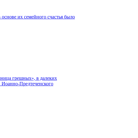
 основе их семейного счастья было
чница грешных», в далеких
м Иоанно-Предтеченского