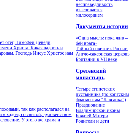
несправедливость
излечивается
милосердием
Документы истории
«Одна мысль: пока жив –
ет отец Тимофей Деведи,
бей врага»
мени Христа. Какая радость и
Тайный советник России
ародам. Господь Иисус Христос нам
Англо-саксонская церковь
Британии в VII веке
Сретенский
монастырь
Четыре египетских
пустынника (по коптским
фрагментам “Лавсаика”)
Празднование
оходами, так как располагался на
Владимирской иконы
ым ходом, со свитой, духовенством
Божией Матери
словение. У этого же храма и
Родители и дети
Вопросы