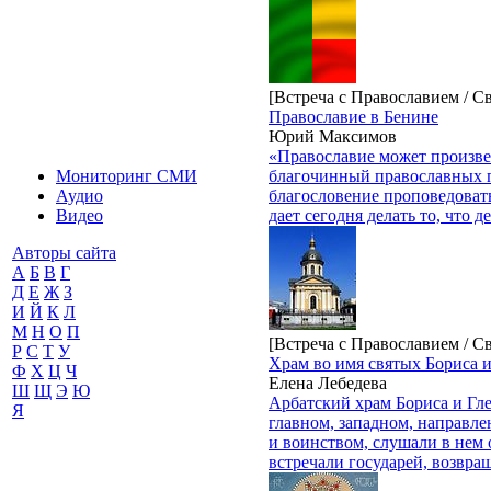
[Встреча с Православием / С
Православие в Бенине
Юрий Максимов
«Православие может произве
благочинный православных п
Мониторинг СМИ
благословение проповедоват
Аудио
дает сегодня делать то, что 
Видео
Авторы сайта
А
Б
В
Г
Д
Е
Ж
З
И
Й
К
Л
М
Н
О
П
[Встреча с Православием / С
Р
С
Т
У
Храм во имя святых Бориса и
Ф
Х
Ц
Ч
Елена Лебедева
Ш
Щ
Э
Ю
Арбатский храм Бориса и Гле
Я
главном, западном, направле
и воинством, слушали в нем 
встречали государей, возвра