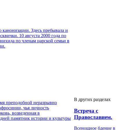
о канонизации. Здесь пребывала и
квички. 10 августа 2000 года по
нихида по членам царской семьи в
ви.
В других разделах
Имя преподобной неразрывно
вфросинии, чья личность
Встреча с
ковь, возведенная в
Православием.
дней памятник истории и культуры
Всенощное бдение в