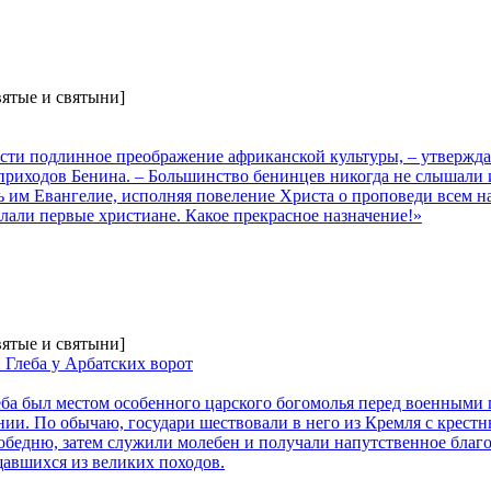
вятые и святыни]
сти подлинное преображение африканской культуры, – утвержда
риходов Бенина. – Большинство бенинцев никогда не слышали и
ь им Евангелие, исполняя повеление Христа о проповеди всем н
делали первые христиане. Какое прекрасное назначение!»
вятые и святыни]
 Глеба у Арбатских ворот
ба был местом особенного царского богомолья перед военными п
нии. По обычаю, государи шествовали в него из Кремля с крестн
обедню, затем служили молебен и получали напутственное благо
щавшихся из великих походов.