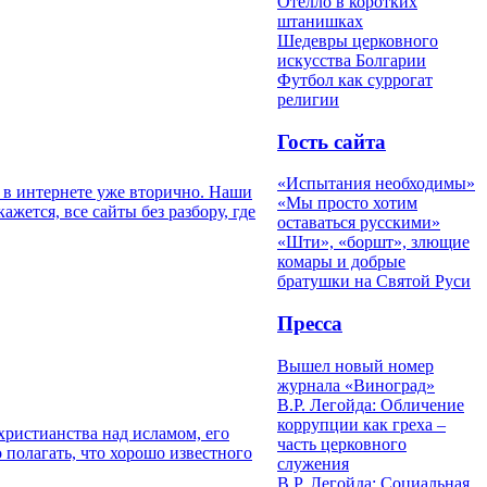
Отелло в коротких
штанишках
Шедевры церковного
искусства Болгарии
Футбол как суррогат
религии
Гость сайта
«Испытания необходимы»
а в интернете уже вторично. Наши
«Мы просто хотим
ется, все сайты без разбору, где
оставаться русскими»
«Шти», «боршт», злющие
комары и добрые
братушки на Святой Руси
Пресса
Вышел новый номер
журнала «Виноград»
В.Р. Легойда: Обличение
коррупции как греха –
христианства над исламом, его
часть церковного
 полагать, что хорошо известного
служения
В.Р. Легойда: Социальная