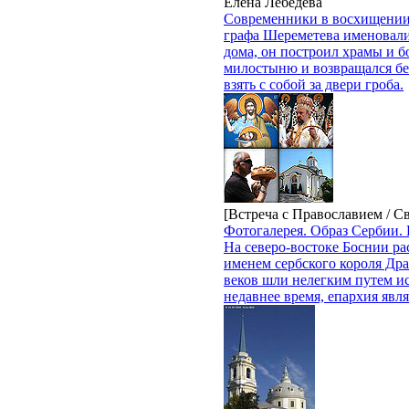
Елена Лебедева
Современники в восхищении 
графа Шереметева именовал
дома, он построил храмы и б
милостыню и возвращался без
взять с собой за двери гроба.
[Встреча с Православием / С
Фотогалерея. Образ Сербии.
На северо-востоке Боснии р
именем сербского короля Дра
веков шли нелегким путем и
недавнее время, епархия яв