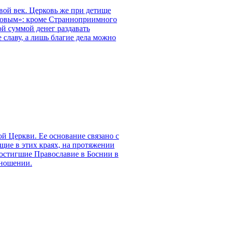
ой век. Церковь же при детище
довым»: кроме Странноприимного
ой суммой денег раздавать
 славу, а лишь благие дела можно
й Церкви. Ее основание связано с
ущие в этих краях, на протяжении
остигшие Православие в Боснии в
тношении.