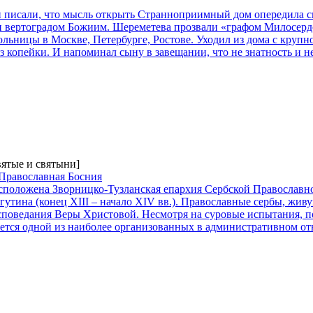
писали, что мысль открыть Странноприимный дом опередила св
и вертоградом Божиим. Шереметева прозвали «графом Милосер
ольницы в Москве, Петербурге, Ростове. Уходил из дома с крупн
 копейки. И напоминал сыну в завещании, что не знатность и не
вятые и святыни]
 Православная Босния
асположена Зворницко-Тузланская епархия Сербской Православно
гутина (конец XIII – начало XIV вв.). Православные сербы, жив
споведания Веры Христовой. Несмотря на суровые испытания, п
ляется одной из наиболее организованных в административном о