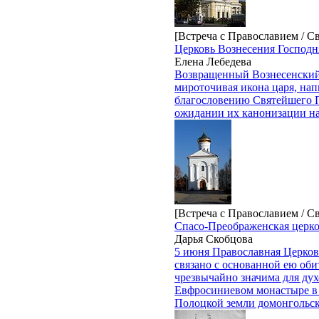
[Встреча с Православием / С
Церковь Вознесения Господн
Елена Лебедева
Возвращенный Вознесенский х
мироточивая икона царя, нап
благословению Святейшего П
ожидании их канонизации н
[Встреча с Православием / С
Спасо-Преображенская церк
Дарья Скобцова
5 июня Православная Церков
связано с основанной ею оби
чрезвычайно значима для дух
Евфросиниевом монастыре в 
Полоцкой земли домонгольск