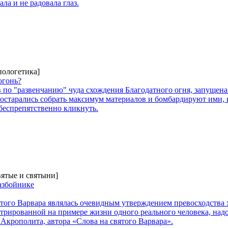
ла и не радовала глаз.
пологетика]
огонь?
 по "развенчанию" чуда схождения Благодатного огня, запущен
тарались собрать максимум материалов и бомбардируют ими, каж
беспрепятственно кликнуть.
вятые и святыни]
азбойнике
того Варвара являлась очевидным утверждением превосходства 
рированной на примере жизни одного реального человека, надо
Акрополита, автора «Слова на святого Варвара».