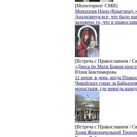
[Мониторинг СМИ]
Монахиня Нина (Крыгина): «
Анализируя все, что было на
заложено то, что в правосла
[Встреча с Православием / С
«Днесь бо Мати Божия прос
Юлия Биктимирова
11 июня, в день, когда Пра
Чикойских горах за Байкало
монастыря, где некогда нахо
[Встреча с Православием / С
Храм Живоначальной Троиц