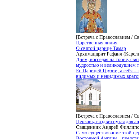
[Встреча с Православием / С
Царственная лилия.
О святой царице Тамар
Архимандрит Рафаил (Карел
Днем, восседая на троне, св
мудростью и великодушием те
Ее Царицей Грузии, а себя –
видимых и невидимых враго
[Встреча с Православием / С
Церковь, воздвигнутая для а
Священник Андрей Филлип
Само существование этой це
Восточной Англии – представ