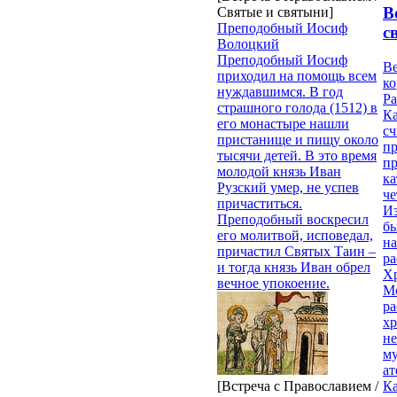
В
Святые и святыни]
Преподобный Иосиф
с
Волоцкий
Преподобный Иосиф
Ве
приходил на помощь всем
к
нуждавшимся. В год
Ра
страшного голода (1512) в
Ка
его монастыре нашли
сч
пристанище и пищу около
п
тысячи детей. В это время
п
молодой князь Иван
ка
Рузский умер, не успев
ч
причаститься.
Из
Преподобный воскресил
бы
его молитвой, исповедал,
на
причастил Святых Таин –
ра
и тогда князь Иван обрел
Х
вечное упокоение.
М
ра
х
н
му
ат
[Встреча с Православием /
К