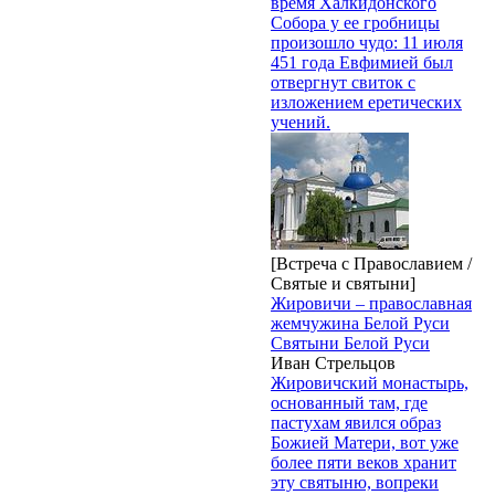
время Халкидонского
Собора у ее гробницы
произошло чудо: 11 июля
451 года Евфимией был
отвергнут свиток с
изложением еретических
учений.
[Встреча с Православием /
Святые и святыни]
Жировичи – православная
жемчужина Белой Руси
Святыни Белой Руси
Иван Стрельцов
Жировичский монастырь,
основанный там, где
пастухам явился образ
Божией Матери, вот уже
более пяти веков хранит
эту святыню, вопреки