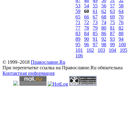
47
48
49
50
51
52
53
54
55
56
57
58
59
60
61
62
63
64
65
66
67
68
69
70
71
72
73
74
75
76
77
78
79
80
81
82
83
84
85
86
87
88
89
90
91
92
93
94
95
96
97
98
99
100
101
102
103
104
105
106
© 1999–2018
Православие.Ru
При перепечатке ссылка на Православие.Ru обязательна
Контактная информация