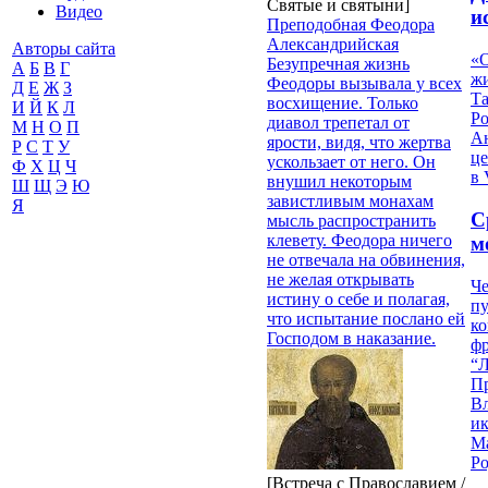
Святые и святыни]
Видео
и
Преподобная Феодора
Александрийская
Авторы сайта
«О
Безупречная жизнь
А
Б
В
Г
жи
Феодоры вызывала у всех
Д
Е
Ж
З
Т
восхищение. Только
И
Й
К
Л
Р
диавол трепетал от
М
Н
О
П
Ан
ярости, видя, что жертва
Р
С
Т
У
це
ускользает от него. Он
Ф
Х
Ц
Ч
в 
внушил некоторым
Ш
Щ
Э
Ю
завистливым монахам
Я
С
мысль распространить
клевету. Феодора ничего
м
не отвечала на обвинения,
не желая открывать
Че
истину о себе и полагая,
пу
что испытание послано ей
к
Господом в наказание.
ф
“Л
П
В
и
М
Ро
[Встреча с Православием /