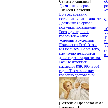
Святые и святыни]
об
Десятинная церковь
ро
Алексей Паевский
«т
Во всех древних
источниках написано, что
С
Десятинная церковь
получила посвящение
«О
Богородице, но не
жи
говорится – какое.
Т
Успения? Рождества?
Р
Положения Риз? Этого
Ан
мы не знаем. Более того,
це
нам точно неизвестен
в 
даже год закладки храма.
Разные летописи
называют 989, 990 и 991
годы. Так что же нам
известно достоверно?
[Встреча с Православием /
Проповеди]