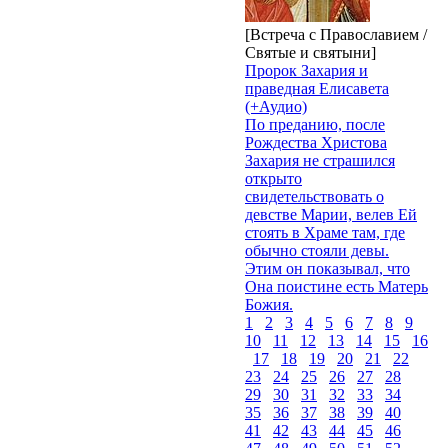
[Встреча с Православием /
Святые и святыни]
Пророк Захария и
праведная Елисавета
(+Аудио)
По преданию, после
Рождества Христова
Захария не страшился
открыто
свидетельствовать о
девстве Марии, велев Ей
стоять в Храме там, где
обычно стояли девы.
Этим он показывал, что
Она поистине есть Матерь
Божия.
1
2
3
4
5
6
7
8
9
10
11
12
13
14
15
16
17
18
19
20
21
22
23
24
25
26
27
28
29
30
31
32
33
34
35
36
37
38
39
40
41
42
43
44
45
46