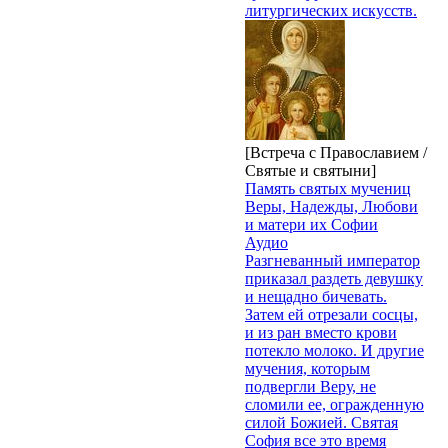
литургических искусств.
[Встреча с Православием /
Святые и святыни]
Память святых мучениц
Веры, Надежды, Любови
и матери их Софии
Аудио
Разгневанный император
приказал раздеть девушку
и нещадно бичевать.
Затем ей отрезали сосцы,
и из ран вместо крови
потекло молоко. И другие
мучения, которым
подвергли Веру, не
сломили ее, огражденную
силой Божией. Святая
София все это время