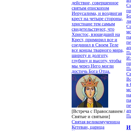
ап
действие, совершенное
Си
святым епископом
пр
Иерусалима, и воздвигая
Бо
крест на четыре стороны,
ли
христиане тем самым
С
свидетельствуют, что
мо
Христос, взошедший на
па
Крест, примирил все и
п
соединил в Своем Теле
ап
все концы тварного мира,
П
широту и долготу,
И
глубину и высоту, чтобы
п
мы через Него могли
П
достичь Бога Отца.
Св
В
в 
м
на
па
п
ап
[Встреча с Православием /
П
Святые и святыни]
Святая великомученица
И
Кетеван, царица