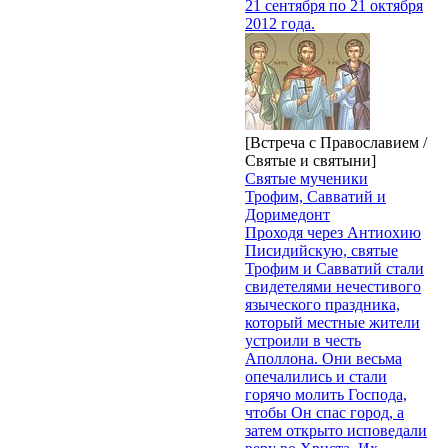
21 сентября по 21 октября
2012 года.
[Встреча с Православием /
Святые и святыни]
Святые мученики
Трофим, Савватий и
Доримедонт
Проходя через Антиохию
Писидийскую, святые
Трофим и Савватий стали
свидетелями нечестивого
языческого праздника,
который местные жители
устроили в честь
Аполлона. Они весьма
опечалились и стали
горячо молить Господа,
чтобы Он спас город, а
затем открыто исповедали