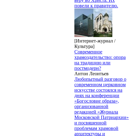
веру во Христа. Их
повели к правителю.
[Интернет-журнал /
Культура]
Современное
храмоздательство: опора
на традицию или
постмодерн?
Антон Леонтьев
Любопытный разговор о
современном церковном
искусстве состоялся на
днях на конференции
«Богословие образа»,
организованной
редакцией «Журнала
Московской Патриархии»
и посвященной
проблемам храмовой
архитектуры и