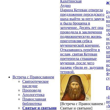
Кахетинская
ж
Аудио
Царица Кетеван отвергла
Б
предложение персидского
ст
шаха выйти за него замуж
в
и была брошена в
ут
заточение. Десять лет она
п
проводила в заключении
«
подвижническую жизнь,
ос
приготовляя себя к
р
мученической кончине.
От
Отказавшись перейти в
ш
ислам, святая Кетеван
Ш
претерпела страшные
це
мучения, после чего
ис
палачи убили ее, задушив
Б
тетивой.
Фу
Встреча с Православием
су
Святоотеческое
наследие
Г
Проповеди
Апологетика
«
Православная
н
библиотека
[Встреча с Православием /
«
Святые и святыни
Святые и святыни]