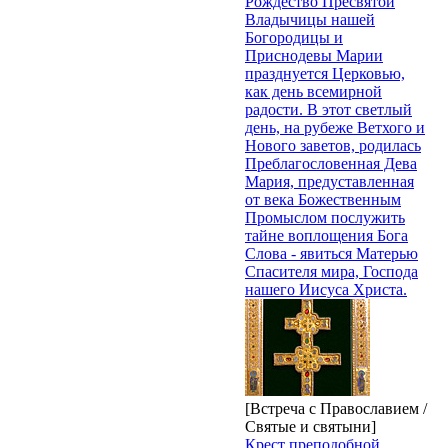
Рождество Пресвятой
Владычицы нашей
Богородицы и
Приснодевы Марии
празднуется Церковью,
как день всемирной
радости. В этот светлый
день, на рубеже Ветхого и
Нового заветов, родилась
Преблагословенная Дева
Мария, предуставленная
от века Божественным
Промыслом послужить
тайне воплощения Бога
Слова - явиться Матерью
Спасителя мира, Господа
нашего Иисуса Христа.
[Встреча с Православием /
Святые и святыни]
Крест преподобной