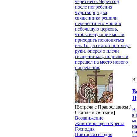
через него. Через год
после погребения
чудотворца два
священника решили
перенести его мощи в
небольшую церковь,
чтобы верующие могли
приходить поклоняться
им. Тогда святой протянул
руки, оперся о плечи
священников, поднялся и
перешел на место нового
погребения.
В 
В
П
[Встреча с Православием /
В
Святые и святыни]
в 
Воздвижение
м
Животворящего Креста
на
Господня
па
Повторяя сегодня