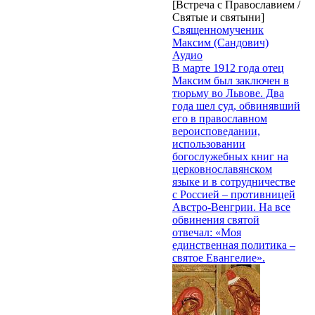
[Встреча с Православием /
Святые и святыни]
Священномученик
Максим (Сандович)
Аудио
В марте 1912 года отец
Максим был заключен в
тюрьму во Львове. Два
года шел суд, обвинявший
его в православном
вероисповедании,
использовании
богослужебных книг на
церковнославянском
языке и в сотрудничестве
с Россией – противницей
Австро-Венгрии. На все
обвинения святой
отвечал: «Моя
единственная политика –
святое Евангелие».