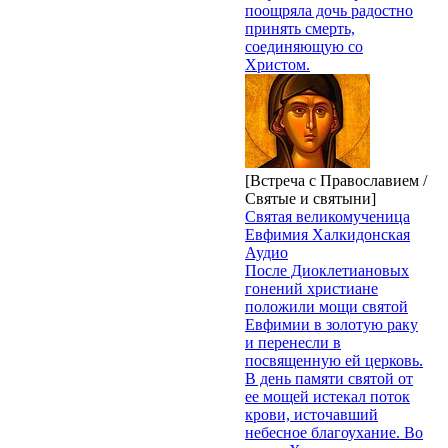
поощряла дочь радостно
принять смерть,
соединяющую со
Христом.
[Встреча с Православием /
Святые и святыни]
Святая великомученица
Евфимия Халкидонская
Аудио
После Диоклетиановых
гонений христиане
положили мощи святой
Евфимии в золотую раку
и перенесли в
посвященную ей церковь.
В день памяти святой от
ее мощей истекал поток
крови, источавший
небесное благоухание. Во