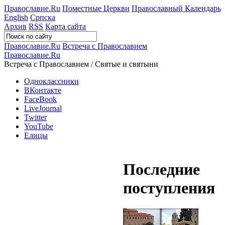
Православие.Ru
Поместные Церкви
Православный Календарь
English
Српска
Архив
RSS
Карта сайта
Православие.Ru
Встреча с Православием
Православие.Ru
Встреча с Православием / Святые и святыни
Одноклассники
ВКонтакте
FaceBook
LiveJournal
Twitter
YouTube
Елицы
Последние
поступления