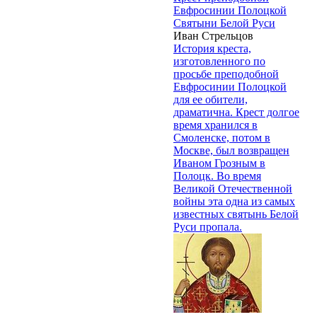
Евфросинии Полоцкой
Святыни Белой Руси
Иван Стрельцов
История креста,
изготовленного по
просьбе преподобной
Евфросинии Полоцкой
для ее обители,
драматична. Крест долгое
время хранился в
Смоленске, потом в
Москве, был возвращен
Иваном Грозным в
Полоцк. Во время
Великой Отечественной
войны эта одна из самых
известных святынь Белой
Руси пропала.