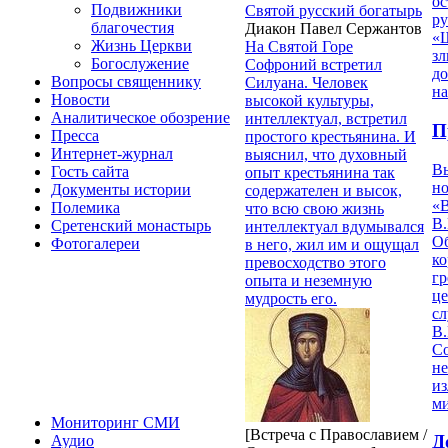
ос
Подвижники
Святой русский богатырь
р
благочестия
Диакон Павел Сержантов
«Ш
Жизнь Церкви
На Святой Горе
з
Богослужение
Софроний встретил
д
Вопросы священнику
Силуана. Человек
на
Новости
высокой культуры,
Аналитическое обозрение
интеллектуал, встретил
П
Пресса
простого крестьянина. И
Интернет-журнал
выяснил, что духовный
В
Гость сайта
опыт крестьянина так
но
Документы истории
содержателен и высок,
«
Полемика
что всю свою жизнь
В.
Сретенский монастырь
интеллектуал вдумывался
О
Фотогалереи
в него, жил им и ощущал
ко
превосходство этого
гр
опыта и неземную
це
мудрость его.
с
В.
С
не
из
м
Мониторинг СМИ
[Встреча с Православием /
Д
Аудио