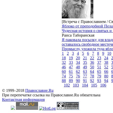
[Встреча с Православием / С
Яблоко от преподобной Пел
Чудесная история о святых и
Раиса Таборанская
Я паковала посылку для вла
оставалось свободное местечк
Промыслу, уложила туда ябло
1
2
3
4
5
6
7
8
9
10
18
19
20
21
22
23
24
32
33
34
35
36
37
38
46
47
48
49
50
51
52
60
61
62
63
64
65
66
74
75
76
77
78
79
80
88
89
90
91
92
93
94
102
103
104
105
106
© 1999–2018
Православие.Ru
При перепечатке ссылка на Православие.Ru обязательна
Контактная информация