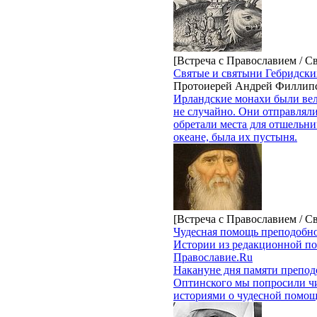
[Встреча с Православием / С
Святые и святыни Гебридски
Протоиерей Андрей Филлип
Ирландские монахи были ве
не случайно. Они отправлялис
обретали места для отшельнич
океане, была их пустыня.
[Встреча с Православием / С
Чудесная помощь преподобн
Истории из редакционной по
Православие.Ru
Накануне дня памяти препо
Оптинского мы попросили чи
историями о чудесной помощи