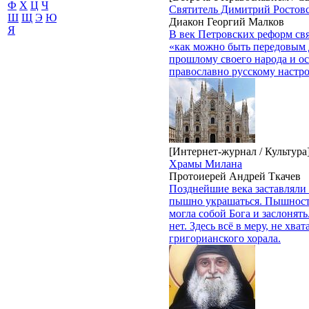
Ф
Х
Ц
Ч
Святитель Димитрий Ростовс
Ш
Щ
Э
Ю
Диакон Георгий Малков
Я
В век Петровских реформ свя
«как можно быть передовым 
прошлому своего народа и о
православно русскому настр
[Интернет-журнал / Культура
Храмы Милана
Протоиерей Андрей Ткачев
Позднейшие века заставляли 
пышно украшаться. Пышность
могла собой Бога и заслонят
нет. Здесь всё в меру, не хва
григорианского хорала.