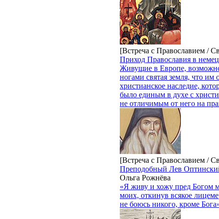
[Встреча с Православием / С
Приход Православия в неме
Живущие в Европе, возможно,
ногами святая земля, что им 
христианское наследие, кото
было единым в духе с христи
не отличимым от него на пра
[Встреча с Православием / С
Преподобный Лев Оптинский
Ольга Рожнёва
«Я живу и хожу пред Богом 
моих, откинув всякое лицемер
не боюсь никого, кроме Бога»