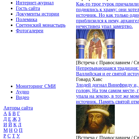
Интернет-журнал
Как-то трое турок причалили
Гость сайта
поднялись к храму: они хоте
Документы истории
источник. Но как только оди
Полемика
приблизился к нему, арханге
Сретенский монастырь
нечестивец упал замертво.
Фотогалереи
[Встреча с Православием / С
Непрерывающаяся традиция:
Валлийская и ее святой исто
Говард Хавс
Злодей догнал Винефриду и, м
Мониторинг СМИ
голову. На том самом месте,
Аудио
упала на землю, в тот же мо
Видео
источник. Память святой отме
Авторы сайта
А
Б
В
Г
Д
Е
Ж
З
И
Й
К
Л
М
Н
О
П
Р
С
Т
У
[Встреча с Православием / С