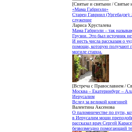
[Святые и святыни / Святые
«Мама Габриэли»
Старец Гавриил (Ургебадзе):
служение
Лариса Хрусталева
Мама Габриэли – так называ
Грузии. Это был источник н
И несть числа рассказам о ч
помощи, которую получают 
могиле старца.
[Встреча с Православием / С
Москва – Екатеринбург – Ал
Иерусалим
Вслед за великой княгиней
Валентина Аксенова
О паломничестве по пути, ко
в Иерусалим мощи преподоб
рассказал врач Сергей Карасе
безвозмездно помогающий тем