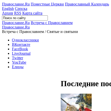
Православие.Ru
Поместные Церкви
Православный Календарь
English
Српска
Архив
RSS
Карта сайта
Православие.Ru
Встреча с Православием
Православие.Ru
Встреча с Православием / Святые и святыни
Одноклассники
ВКонтакте
FaceBook
LiveJournal
Twitter
YouTube
Елицы
Последние по