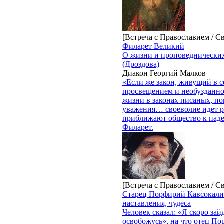
[Встреча с Православием / С
Филарет Великий
О жизни и проповеднических
(Дроздова)
Диакон Георгий Малков
«Если же закон, живущий в 
просвещением и необузданно
жизни в законах писаных, п
уважения… своеволие идет ря
приближают общество к паде
Филарет.
[Встреча с Православием / С
Старец Порфирий Кавсокали
наставления, чудеса
Человек сказал: «Я скоро зайд
освобожусь», на что отец По