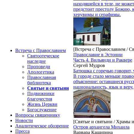
находящейся в теле, не може
предстоит престолу Божию,
херувимы и серафимы.
[Встреча с Православием / С
Встреча с Православием
Православие в Эстонии
Святоотеческое
Часть 4. Вильянди и Раквере
наследие
Сергей Мудров
Проповеди
Батюшка с горечью говорит, 
Апологетика
В городе стало меньше право
Православная
объяснение: оставшиеся русс
библиотека
национальность, язык и веру.
Святые и святыни
Подвижники
благочестия
Жизнь Церкви
Богослужение
Вопросы священнику
Новости
[Святые и святыни / Храмы 
Аналитическое обозрение
Остров архангела Михаила
Пресса
Варвара Каширина