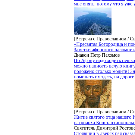
мне опять, потому что я уже 
[Встреча с Православием / С
«Пресвятая Богородица и по
Заметки афонского паломник
Диакон Петр Пахомов
По Афону надо ходить пешко
можно написать целую книгу
положено столько молитв! Зн
поминать их здесь, на дороге
[Встреча с Православием / С
Житие святого отца нашего И
патриарха Константинопольс
Святитель Димитрий Ростов
Стоявший в дверях рая сказа