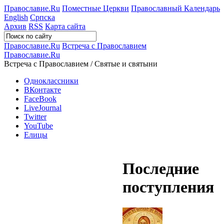
Православие.Ru
Поместные Церкви
Православный Календарь
English
Српска
Архив
RSS
Карта сайта
Православие.Ru
Встреча с Православием
Православие.Ru
Встреча с Православием / Святые и святыни
Одноклассники
ВКонтакте
FaceBook
LiveJournal
Twitter
YouTube
Елицы
Последние
поступления