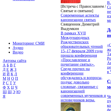
В.
[Встреча с Православием /
С
Святые и святыни]
не
Современные аспекты
из
канонизации святых
м
Священник Димитрий
Выдумкин
Д
В рамках XVII
и
Международных
Рождественских
Мониторинг СМИ
«О
образовательных чтений
Аудио
жи
15–17 февраля 2009 года
Видео
Т
прошла конференция
Р
«Прославление и
Авторы сайта
Ан
почитание святых».
А
Б
В
Г
це
Среди прочих на
Д
Е
Ж
З
в 
конференции
И
Й
К
Л
обсуждались и вопросы,
М
Н
О
П
С
подчас довольно
Р
С
Т
У
м
сложные, связанные с
Ф
Х
Ц
Ч
канонизацией
Ш
Щ
Э
Ю
современных мучеников и
Я
Че
исповедников веры.
пу
к
ф