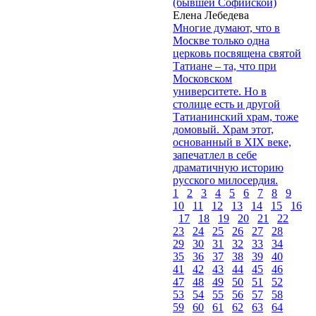
(бывшей Софийской)
Елена Лебедева
Многие думают, что в
Москве только одна
церковь посвящена святой
Татиане – та, что при
Московском
университете. Но в
столице есть и другой
Татианинский храм, тоже
домовый. Храм этот,
основанный в XIX веке,
запечатлел в себе
драматичную историю
русского милосердия.
1
2
3
4
5
6
7
8
9
10
11
12
13
14
15
16
17
18
19
20
21
22
23
24
25
26
27
28
29
30
31
32
33
34
35
36
37
38
39
40
41
42
43
44
45
46
47
48
49
50
51
52
53
54
55
56
57
58
59
60
61
62
63
64