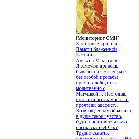
[Мониторинг СМИ]
К матушке пришли…
Памяти блаженной
Ксении
Алексей Максимов
Я замечал: придёшь,
бывало, на Смоленское
без особой просьбы —
просто пообщаться
молитвенно с
Матушкой… Постоишь,
приложишься к могилке,
прочтёшь акафист…
Возвращаешься обратно, и
в душе такое чувство,
будто произошло что-то
очень важное! Что?
Трудно сказать,
невозможно сказать… Но