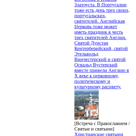
Златоуста. В Португалии
тоже есть день трех своих,
португальских,
святителей. Английская
Церковь тоже может
иметь праздник в честь
трех святителей Англии.
Святой Дунстан
Кентерберийский, святой
Этельвольд
Винчестерский и святой
Освальд Вустерский
вместе привели Англию в
X веке к церковному,
политическому и
культурному расцвету.
[Встреча с Православием /
Святые и святыни]
Христианские святыни