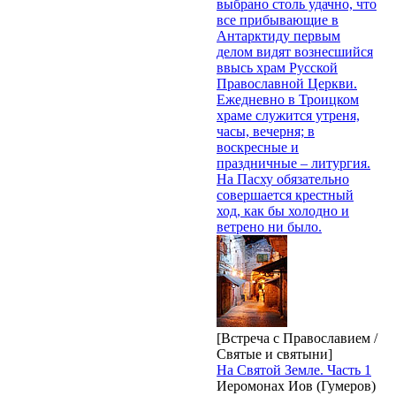
выбрано столь удачно, что
все прибывающие в
Антарктиду первым
делом видят вознесшийся
ввысь храм Русской
Православной Церкви.
Ежедневно в Троицком
храме служится утреня,
часы, вечерня; в
воскресные и
праздничные – литургия.
На Пасху обязательно
совершается крестный
ход, как бы холодно и
ветрено ни было.
[Встреча с Православием /
Святые и святыни]
На Святой Земле. Часть 1
Иеромонах Иов (Гумеров)