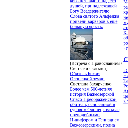
кого нет власти над его
М
душой, принадлежащей
ра
Богу Вседержителю.
х
Слова святого Альфеджа
н
привели варваров в еще
му
большую ярость.
ат
К
об
ро
«т
С
[Встреча с Православием /
Святые и святыни]
«О
Обитель Божия
жи
Олонецкой земли
Т
Светлана Захарченко
Р
Более чем 500-летняя
Ан
история Важеозерской
це
Спасо-Преображенской
в 
обители, основанной в
суровом Олонецком крае
преподобными
Никифором и Геннадием
Важеозерскими, полна