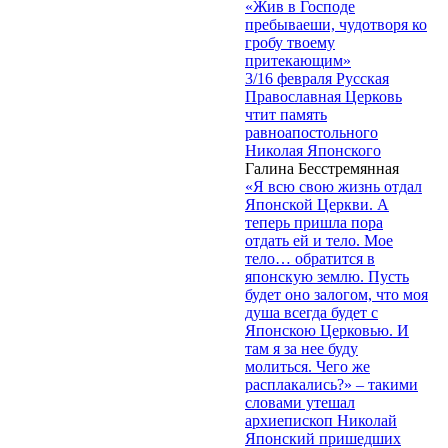
«Жив в Господе
пребываеши, чудотворя ко
гробу твоему
притекающим»
3/16 февраля Русская
Православная Церковь
чтит память
равноапостольного
Николая Японского
Галина Бесстремянная
«Я всю свою жизнь отдал
Японской Церкви. А
теперь пришла пора
отдать ей и тело. Мое
тело… обратится в
японскую землю. Пусть
будет оно залогом, что моя
душа всегда будет с
Японскою Церковью. И
там я за нее буду
молиться. Чего же
расплакались?» – такими
словами утешал
архиепископ Николай
Японский пришедших