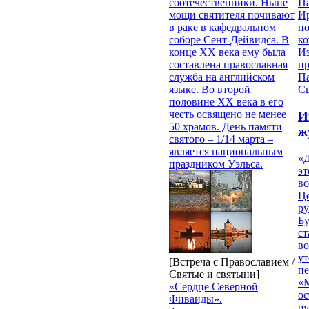
соотечественники. Ныне
П
мощи святителя почивают
И
в раке в кафедральном
п
соборе Сент-Дейвидса. В
ко
конце XX века ему была
И
составлена православная
п
служба на английском
П
языке. Во второй
Св
половине XX века в его
честь освящено не менее
И
50 храмов. День памяти
ж
святого – 1/14 марта –
является национальным
«Д
праздником Уэльса.
эт
вс
Ц
ру
Б
ст
в
ут
[Встреча с Православием /
п
Святые и святыни]
«
«Сердце Северной
ос
Фиваиды».
р