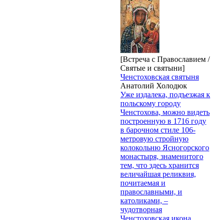
[Встреча с Православием /
Святые и святыни]
Ченстоховская святыня
Анатолий Холодюк
Уже издалека, подъезжая к
польскому городу
Ченстохова, можно видеть
построенную в 1716 году
в барочном стиле 106-
метровую стройную
колокольню Ясногорского
монастыря, знаменитого
тем, что здесь хранится
величайшая реликвия,
почитаемая и
православными, и
католиками, –
чудотворная
Ченстоховская икона