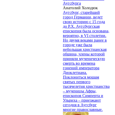
Аугсбурга
Анатолий Холодюк
Аугсбург, старейший
город Германии, ведет
свою историю с 15 года
до Р.Х. Аугсбургская
епископия была основана,
вероятно, в VI столетии.
Но двумя веками ранее в
городе уже была
небольшая христианская
община, члены которой
приняли мученическую
смерть во времена
гонений императора
Диоклетиана.
Поклониться мощам
святых первого
тысячелетия христианства
– мученицы Афры,
епископов Симперта и
Ульриха – приезжают
сегодня в Аугсбург
многие православные.