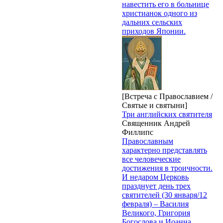
навестить его в больнице
христианок одного из
дальних сельских
приходов Японии.
[Встреча с Православием /
Святые и святыни]
Три английских святителя
Священник Андрей
Филлипс
Православным
характерно представлять
все человеческие
достижения в троичности.
И недаром Церковь
празднует день трех
святителей (30 января/12
февраля) – Василия
Великого, Григория
Богослова и Иоанна