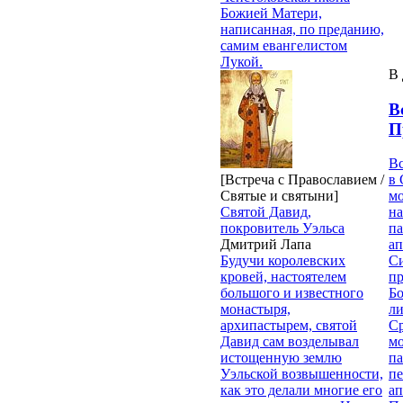
Божией Матери,
написанная, по преданию,
самим евангелистом
Лукой.
В 
В
П
В
[Встреча с Православием /
в 
Святые и святыни]
м
Святой Давид,
на
покровитель Уэльса
па
Дмитрий Лапа
ап
Будучи королевских
Си
кровей, настоятелем
пр
большого и известного
Бо
монастыря,
ли
архипастырем, святой
С
Давид сам возделывал
мо
истощенную землю
па
Уэльской возвышенности,
п
как это делали многие его
ап