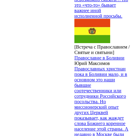
это «что-то» бывает
важнее иной
исполненной просьбы.
[Встреча с Православием /
Святые и святыни]
Православие в Боливии
Юрий Максимов
Православных христиан
пока в Боливии мало, и в
основном это наши
бывшие
соотечественники или
сотрудники Российского
посольства. Но
миссионерский опыт
других Церквей
показывает, как жаждет
слова Божиего коренное
население этой страны. А
недавно в Москве были