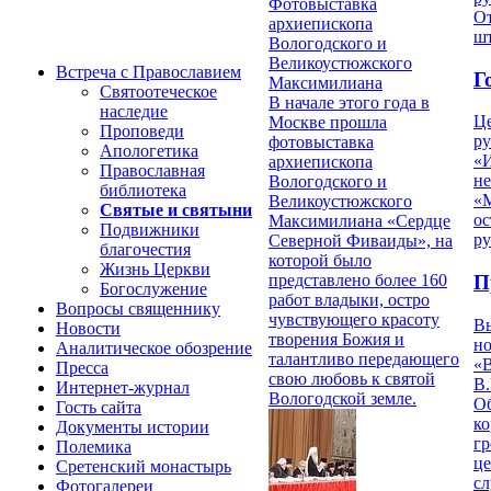
Фотовыставка
От
архиепископа
ш
Вологодского и
Великоустюжского
Встреча с Православием
Г
Максимилиана
Святоотеческое
В начале этого года в
наследие
Ц
Москве прошла
Проповеди
ру
фотовыставка
Апологетика
«
архиепископа
Православная
н
Вологодского и
библиотека
«
Великоустюжского
Святые и святыни
ос
Максимилиана «Сердце
Подвижники
р
Северной Фиваиды», на
благочестия
которой было
Жизнь Церкви
представлено более 160
П
Богослужение
работ владыки, остро
Вопросы священнику
чувствующего красоту
В
Новости
творения Божия и
но
Аналитическое обозрение
талантливо передающего
«
Пресса
свою любовь к святой
В.
Интернет-журнал
Вологодской земле.
О
Гость сайта
ко
Документы истории
гр
Полемика
це
Сретенский монастырь
с
Фотогалереи