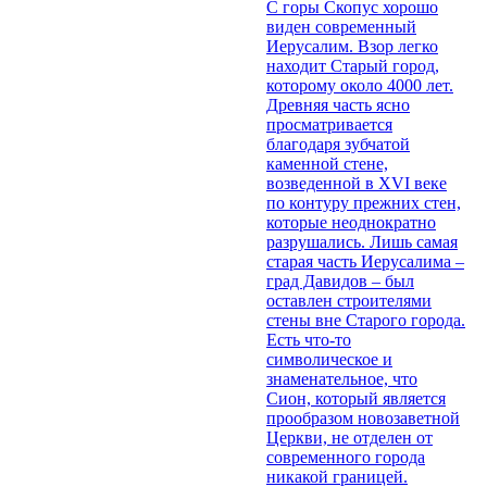
С горы Скопус хорошо
виден современный
Иерусалим. Взор легко
находит Старый город,
которому около 4000 лет.
Древняя часть ясно
просматривается
благодаря зубчатой
каменной стене,
возведенной в XVI веке
по контуру прежних стен,
которые неоднократно
разрушались. Лишь самая
старая часть Иерусалима –
град Давидов – был
оставлен строителями
стены вне Старого города.
Есть что-то
символическое и
знаменательное, что
Сион, который является
прообразом новозаветной
Церкви, не отделен от
современного города
никакой границей.