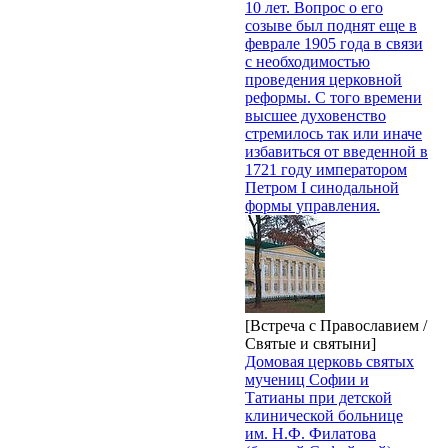
10 лет. Вопрос о его
созыве был поднят еще в
феврале 1905 года в связи
с необходимостью
проведения церковной
реформы. С того времени
высшее духовенство
стремилось так или иначе
избавиться от введенной в
1721 году императором
Петром I синодальной
формы управления.
[Встреча с Православием /
Святые и святыни]
Домовая церковь святых
мучениц Софии и
Татианы при детской
клинической больнице
им. Н.Ф. Филатова