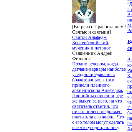
“Л
П
В
и
М
[Встреча с Православием /
Ро
Святые и святыни]
Святой Альфедж
В
Кентерберийский,
с
мученик и патриот
Священник Андрей
Филлипс
Ве
Поздно вечером, когда
к
датчане-варвары наиболее
Ра
усердно предавались
Ка
бражничанью, к ним
сч
привели пленного
п
архиепископа Альфеджа.
п
Пропойцы спросили, где
ка
же выкуп за него, на что
ч
святитель ответил, что
Из
никто ничего не должен
бы
платить за его жизнь. Что
на
с его телом могут сделать
ра
все что угодно, но ни у
Х