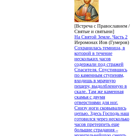
[Встреча с Православием /
Святые и святыни]
На Святой Земле. Часть 2
Иеромонах Иов (Гумеров)
Сохранилась темница, в
которой в течение
нескольких часов
содержали под стражей
Спасителя. Спустившись
по каменным ступеням,
входишь в мрачную
пещеру, выдолбленную в
скале. Там же каменная
скамья с двумя
отверстиями для ног.
Снизу ноги сковывались
цепью. Здесь Господь наш
готовился через несколько
часов претерпеть еще
большие страдания –
мучительнейшую смерть