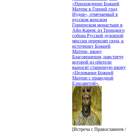
«Прихождение Божией
Матери в Горний град
Иудов», отмечаемый в
русском женском
Горненском монастыре в
Айн-Карем: из Троицкого
собора Русской духовной
миссии перевозят сюда, к
источнику Божией
Матери, икону
Благовещения, навстречу
которой из обители
выносят старинную икону
«Целование Божией
Матери с праведной
Елисаветой».
[Встреча с Православием /